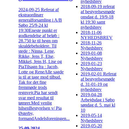
nyhedsbrev
2018-09-19 referat
2024-09-25 Referat af
af bestyrelsesmøde
ekstraordinær
onsdag d. 19/9-18
generalforsamling i A/B
kl 19:30 samt
Søbo 25/9-24 kl
nyhedsbrev
19:30Eneste punkt er
2018-11-06
godkendelse af beløb :
NYHEDSBREV
28.750 kr til hegn om
2018-11-26
skraldebeholdere. Til
Nyhedsbrev
stede : Ninna, Lene,
2019-01-08
Rikke, Jens T, Else,
Nyhedsbrev
Mikkel, Jens H, Lise og
2019-01-23
PiaTilsagn fra : Jacob,
Nyhedsbrev
Lotte og ReneAlle sagde
2019-02-01 Referat
ja til at tage mod tilbud.
af bestyrelsesmøde
Tak for det fine
d. 31-01-19 og
fremmøde trods
nyhedsbrev
regnvejr.Pia har sendt
2019-04-28
svar med resultat til
Arbejdsdag i Søbo
tømrer.Med venlig
søndag d. 5. maj kl
hilsenBestyrelsen v/ Pia
10
Østerby,
2019-05-14
formandAndelsforeningen...
Nyhedsbrev
2019-05-20
25-09-2024