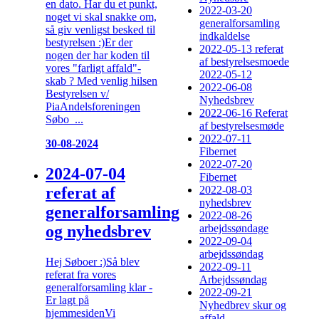
en dato. Har du et punkt,
2022-03-20
noget vi skal snakke om,
generalforsamling
så giv venligst besked til
indkaldelse
bestyrelsen :)Er der
2022-05-13 referat
nogen der har koden til
af bestyrelsesmoede
vores "farligt affald"-
2022-05-12
skab ? Med venlig hilsen
2022-06-08
Bestyrelsen v/
Nyhedsbrev
PiaAndelsforeningen
2022-06-16 Referat
Søbo ...
af bestyrelsesmøde
2022-07-11
30-08-2024
Fibernet
2022-07-20
2024-07-04
Fibernet
referat af
2022-08-03
nyhedsbrev
generalforsamling
2022-08-26
og nyhedsbrev
arbejdssøndage
2022-09-04
arbejdssøndag
Hej Søboer :)Så blev
2022-09-11
referat fra vores
Arbejdssøndag
generalforsamling klar -
2022-09-21
Er lagt på
Nyhedbrev skur og
hjemmesidenVi
affald