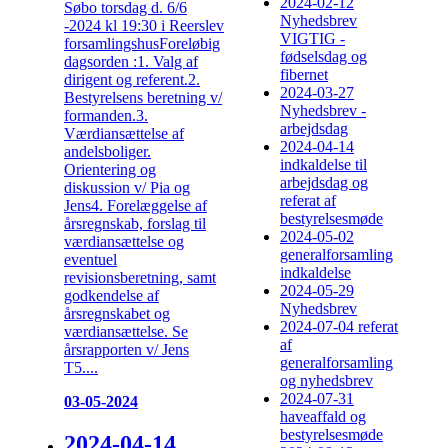
2024-02-12
Søbo torsdag d. 6/6
Nyhedsbrev
-2024 kl 19:30 i Reerslev
VIGTIG -
forsamlingshusForeløbig
fødselsdag og
dagsorden :1. Valg af
fibernet
dirigent og referent.2.
2024-03-27
Bestyrelsens beretning v/
Nyhedsbrev -
formanden.3.
arbejdsdag
Værdiansættelse af
2024-04-14
andelsboliger.
indkaldelse til
Orientering og
arbejdsdag og
diskussion v/ Pia og
referat af
Jens4. Forelæggelse af
bestyrelsesmøde
årsregnskab, forslag til
2024-05-02
værdiansættelse og
generalforsamling
eventuel
indkaldelse
revisionsberetning, samt
2024-05-29
godkendelse af
Nyhedsbrev
årsregnskabet og
2024-07-04 referat
værdiansættelse. Se
af
årsrapporten v/ Jens
generalforsamling
T5....
og nyhedsbrev
2024-07-31
03-05-2024
haveaffald og
bestyrelsesmøde
2024-04-14