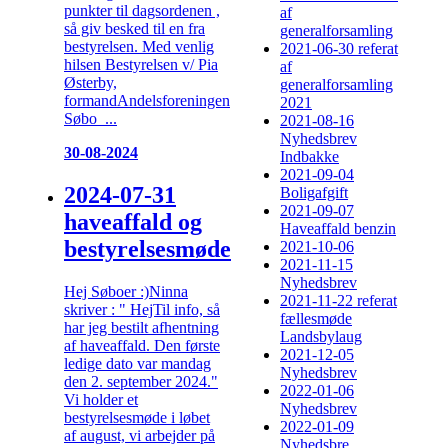
punkter til dagsordenen ,
af
så giv besked til en fra
generalforsamling
bestyrelsen. Med venlig
2021-06-30 referat
hilsen Bestyrelsen v/ Pia
af
Østerby,
generalforsamling
formandAndelsforeningen
2021
Søbo ...
2021-08-16
Nyhedsbrev
30-08-2024
Indbakke
2021-09-04
2024-07-31
Boligafgift
2021-09-07
haveaffald og
Haveaffald benzin
bestyrelsesmøde
2021-10-06
2021-11-15
Nyhedsbrev
Hej Søboer :)Ninna
2021-11-22 referat
skriver : " HejTil info, så
fællesmøde
har jeg bestilt afhentning
Landsbylaug
af haveaffald. Den første
2021-12-05
ledige dato var mandag
Nyhedsbrev
den 2. september 2024."
2022-01-06
Vi holder et
Nyhedsbrev
bestyrelsesmøde i løbet
2022-01-09
af august, vi arbejder på
Nyhedsbre