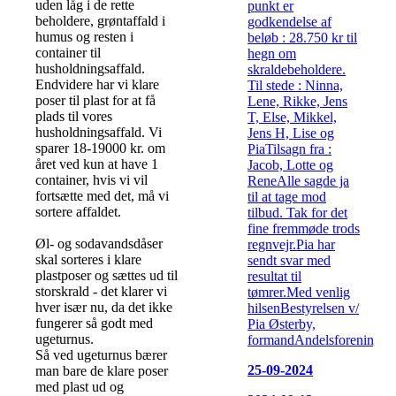
uden låg i de rette
punkt er
beholdere, grøntaffald i
godkendelse af
humus og resten i
beløb : 28.750 kr til
container til
hegn om
husholdningsaffald.
skraldebeholdere.
Endvidere har vi klare
Til stede : Ninna,
poser til plast for at få
Lene, Rikke, Jens
plads til vores
T, Else, Mikkel,
husholdningsaffald. Vi
Jens H, Lise og
sparer 18-19000 kr. om
PiaTilsagn fra :
året ved kun at have 1
Jacob, Lotte og
container, hvis vi vil
ReneAlle sagde ja
fortsætte med det, må vi
til at tage mod
sortere affaldet.
tilbud. Tak for det
fine fremmøde trods
Øl- og sodavandsdåser
regnvejr.Pia har
skal sorteres i klare
sendt svar med
plastposer og sættes ud til
resultat til
storskrald - det klarer vi
tømrer.Med venlig
hver især nu, da det ikke
hilsenBestyrelsen v/
fungerer så godt med
Pia Østerby,
ugeturnus.
formandAndelsforeningen.
Så ved ugeturnus bærer
25-09-2024
man bare de klare poser
med plast ud og