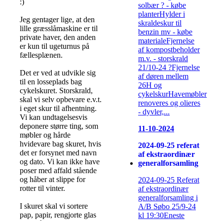
:)
solbær ? - købe
planterHylder i
Jeg gentager lige, at den
skraldeskur til
lille græsslåmaskine er til
benzin mv - købe
private haver, den anden
materialeFjernelse
er kun til ugeturnus på
af kompostbeholder
fællesplænen.
m.v. - storskrald
21/10-24 ?Fjernelse
Det er ved at udvikle sig
af døren mellem
til en losseplads bag
26H og
cykelskuret. Storskrald,
cykelskurHavemøbler
skal vi selv opbevare e.v.t.
renoveres og olieres
i eget skur til afhentning.
- dyvler,...
Vi kan undtagelsesvis
deponere større ting, som
11-10-2024
møbler og hårde
hvidevare bag skuret, hvis
2024-09-25 referat
det er forsynet med navn
af ekstraordinær
og dato. Vi kan ikke have
generalforsamling
poser med affald stående
og håber at slippe for
2024-09-25 Referat
rotter til vinter.
af ekstraordinær
generalforsamling i
I skuret skal vi sortere
A/B Søbo 25/9-24
pap, papir, rengjorte glas
kl 19:30Eneste