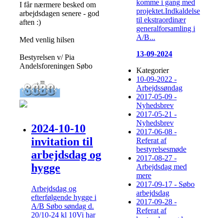
komme i gang med
I får nærmere besked om
projektet.Indkaldelse
arbejdsdagen senere - god
til ekstraordinær
aften :)
generalforsamling i
A/B...
Med venlig hilsen
13-09-2024
Bestyrelsen v/ Pia
Andelsforeningen Søbo
Kategorier
10-09-2022 -
Arbejdssøndag
2017-05-09 -
Nyhedsbrev
2017-05-21 -
Nyhedsbrev
2024-10-10
2017-06-08 -
invitation til
Referat af
bestyrelsesmøde
arbejdsdag og
2017-08-27 -
hygge
Arbejdsdag med
mere
2017-09-17 - Søbo
Arbejdsdag og
arbejdsdag
efterfølgende hygge i
2017-09-28 -
A/B Søbo søndag d.
Referat af
20/10-24 kl 10Vi har