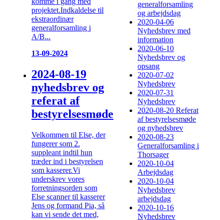
komme i gang med
generalforsamling
projektet.Indkaldelse til
og arbejdsdag
ekstraordinær
2020-04-06
generalforsamling i
Nyhedsbrev med
A/B...
information
2020-06-10
13-09-2024
Nyhedsbrev og
opsang
2024-08-19
2020-07-02
Nyhedsbrev
nyhedsbrev og
2020-07-31
referat af
Nyhedsbrev
2020-08-20 Referat
bestyrelsesmøde
af bestyrelsesmøde
og nyhedsbrev
Velkommen til Else, der
2020-08-23
fungerer som 2.
Generalforsamling i
suppleant indtil hun
Thorsager
træder ind i bestyrelsen
2020-10-04
som kasserer.Vi
Arbejdsdag
underskrev vores
2020-10-04
forretningsorden som
Nyhedsbrev
Else scanner til kasserer
arbejdsdag
Jens og formand Pia, så
2020-10-16
kan vi sende det med,
Nyhedsbrev