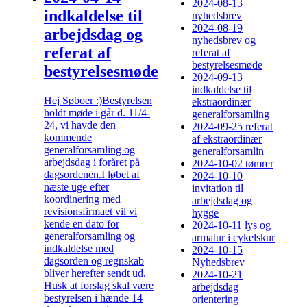
2024-08-13
indkaldelse til
nyhedsbrev
2024-08-19
arbejdsdag og
nyhedsbrev og
referat af
referat af
bestyrelsesmøde
bestyrelsesmøde
2024-09-13
indkaldelse til
Hej Søboer :)Bestyrelsen
ekstraordinær
holdt møde i går d. 11/4-
generalforsamling
24, vi havde den
2024-09-25 referat
kommende
af ekstraordinær
generalforsamling og
generalforsamlin
arbejdsdag i foråret på
2024-10-02 tømrer
dagsordenen.I løbet af
2024-10-10
næste uge efter
invitation til
koordinering med
arbejdsdag og
revisionsfirmaet vil vi
hygge
kende en dato for
2024-10-11 lys og
generalforsamling og
armatur i cykelskur
indkaldelse med
2024-10-15
dagsorden og regnskab
Nyhedsbrev
bliver herefter sendt ud.
2024-10-21
Husk at forslag skal være
arbejdsdag
bestyrelsen i hænde 14
orientering