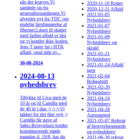
når der kræves.Vi
2020-11-10 Rotter
samlede op fra
2020-12-11 Affald
generalforsamlingen.Vi
2021-01-05
afventer nyt fra TDC om
Nyhedsbrev
endelig færdiggørelse af
2021-01-07
fibernet.Låsen til skabet
Nyhedsbrev
med farligt affald er låst
2021-01-09
og vi kender ikke koden.
Nyhedsbrev og
Jens T tager fat i HTK
skrald
affald, også mht ny...
2021-01-21
Nyhedsbrev
30-08-2024
2021-01-24 Affald
igen
2024-08-13
2021-02-04
Boligafgift
nyhedsbrev
2021-02-20
Nyhedsbrev
Tillykke til Liva med de
2021-04-24
10 år og til Camilla med
Nyhedsbrev
de 40 år i dag :) :) :) Vi
2021-04-28
takker for det fine vejr ;)
Aarsrapport
Camilla får gave af
2021-05-07 Referat
Søbo.Bestyrelsen holder
af bestyrelsesmoede
konstituerende møde
og nyhedsbrev
mandag d. 19/8, har du
2021-06-30 referat