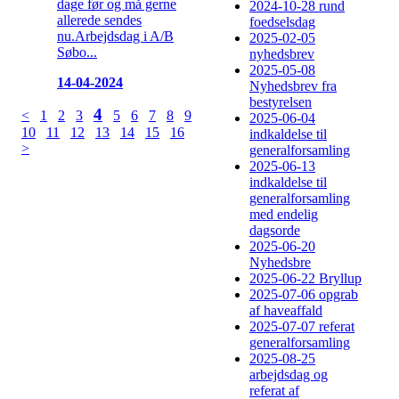
dage før og må gerne
2024-10-28 rund
allerede sendes
foedselsdag
nu.Arbejdsdag i A/B
2025-02-05
Søbo...
nyhedsbrev
2025-05-08
14-04-2024
Nyhedsbrev fra
bestyrelsen
4
<
1
2
3
5
6
7
8
9
2025-06-04
10
11
12
13
14
15
16
indkaldelse til
>
generalforsamling
2025-06-13
indkaldelse til
generalforsamling
med endelig
dagsorde
2025-06-20
Nyhedsbre
2025-06-22 Bryllup
2025-07-06 opgrab
af haveaffald
2025-07-07 referat
generalforsamling
2025-08-25
arbejdsdag og
referat af