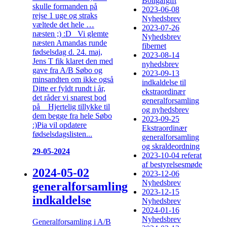
Boligafgift
skulle formanden på
2023-06-08
rejse 1 uge og straks
Nyhedsbrev
væltede det hele …
2023-07-26
næsten ;) :D Vi glemte
Nyhedsbrev
næsten Amandas runde
fibernet
fødselsdag d. 24. maj,
2023-08-14
Jens T fik klaret den med
nyhedsbrev
gave fra A/B Søbo og
2023-09-13
minsandten om ikke også
indkaldelse til
Ditte er fyldt rundt i år,
ekstraordinær
det råder vi snarest bod
generalforsamling
på Hjertelig tillykke til
og nyhedsbrev
dem begge fra hele Søbo
2023-09-25
:)Pia vil opdatere
Ekstraordinær
fødselsdagslisten...
generalforsamling
og skraldeordning
29-05-2024
2023-10-04 referat
af bestyrelsesmøde
2024-05-02
2023-12-06
Nyhedsbrev
generalforsamling
2023-12-15
indkaldelse
Nyhedsbrev
2024-01-16
Nyhedsbrev
Generalforsamling i A/B