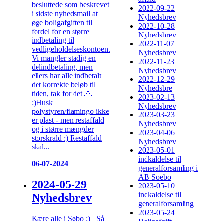
besluttede som beskrevet
2022-09-22
i sidste nyhedsmail at
Nyhedsbrev
øge boligafgiften til
2022-10-28
fordel for en større
Nyhedsbrev
indbetaling til
2022-11-07
vedligeholdelseskontoen.
Nyhedsbrev
Vi mangler stadig en
2022-11-23
delindbetaling, men
Nyhedsbrev
ellers har alle indbetalt
2022-12-29
det korrekte beløb til
Nyhedsbre
tiden, tak for det 🙏
2023-02-13
:)Husk
Nyhedsbrev
polystyren/flamingo ikke
2023-03-23
er plast - men restaffald
Nyhedsbrev
og i større mængder
2023-04-06
storskrald :) Restaffald
Nyhedsbrev
skal...
2023-05-01
indkaldelse til
06-07-2024
generalforsamling i
AB Soebo
2024-05-29
2023-05-10
indkaldelse til
Nyhedsbrev
generalforsamling
2023-05-24
Kære alle i Søbo :) Så