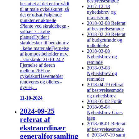
bestyrelsesmøde
besluttet at det er for vådt
2017-12-18
til at male cykelskuret, så
nyhedsbrev og
det er udsat.Følgende
præcisering
punkter er aktuelle
2018-02-08 Referat
:Plante ved skraldehegn -
af bestyrelsesmøde
solbær ? - købe
2018-02-20 Referat
planterHylder i
af budgetmøde og
skraldeskur til benzin mv
indkaldelse
- købe materialeFjernelse
2018-03-08
af kompostbeholder m.v.
Nyhedsbrev og
- storskrald 21/10-24 ?
reminde
Fjernelse af døren
2018-03-08
mellem 26H og
Nyhedsbrev og
cykelskurHavemøbler
reminder
renoveres og olieres -
2018-04-19 referat
dyvler,...
af bestyrelsesmøde
og nyhedsbrev
11-10-2024
2018-05-02 Forår
2018-05-04
2024-09-25
Nyhedsbrev Græs
referat af
igen
2018-08-01 Referat
ekstraordinær
af bestyrelsesmøde
generalforsamling
d. 2018-07-19 samt