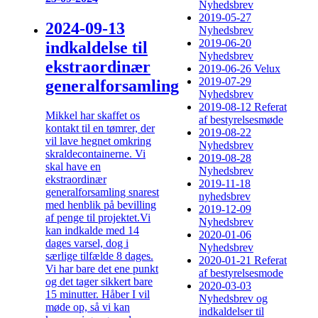
Nyhedsbrev
2019-05-27
2024-09-13
Nyhedsbrev
2019-06-20
indkaldelse til
Nyhedsbrev
ekstraordinær
2019-06-26 Velux
2019-07-29
generalforsamling
Nyhedsbrev
2019-08-12 Referat
Mikkel har skaffet os
af bestyrelsesmøde
kontakt til en tømrer, der
2019-08-22
vil lave hegnet omkring
Nyhedsbrev
skraldecontainerne. Vi
2019-08-28
skal have en
Nyhedsbrev
ekstraordinær
2019-11-18
generalforsamling snarest
nyhedsbrev
med henblik på bevilling
2019-12-09
af penge til projektet.Vi
Nyhedsbrev
kan indkalde med 14
2020-01-06
dages varsel, dog i
Nyhedsbrev
særlige tilfælde 8 dages.
2020-01-21 Referat
Vi har bare det ene punkt
af bestyrelsesmode
og det tager sikkert bare
2020-03-03
15 minutter. Håber I vil
Nyhedsbrev og
møde op, så vi kan
indkaldelser til