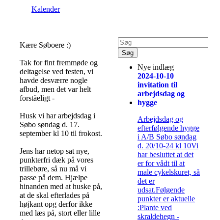
Kalender
Kære Søboere :)
Tak for fint fremmøde og
Nye indlæg
deltagelse ved festen, vi
2024-10-10
havde desværre nogle
invitation til
afbud, men det var helt
arbejdsdag og
forståeligt -
hygge
Husk vi har arbejdsdag i
Arbejdsdag og
Søbo søndag d. 17.
efterfølgende hygge
september kl 10 til frokost.
i A/B Søbo søndag
d. 20/10-24 kl 10Vi
Jens har netop sat nye,
har besluttet at det
punkterfri dæk på vores
er for vådt til at
trillebøre, så nu må vi
male cykelskuret, så
passe på dem. Hjælpe
det er
hinanden med at huske på,
udsat.Følgende
at de skal efterlades på
punkter er aktuelle
højkant opg derfor ikke
:Plante ved
med læs på, stort eller lille
skraldehegn -