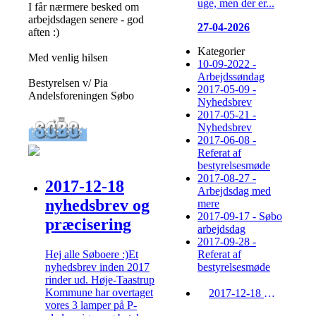
uge, men der er...
I får nærmere besked om
arbejdsdagen senere - god
27-04-2026
aften :)
Kategorier
Med venlig hilsen
10-09-2022 -
Arbejdssøndag
Bestyrelsen v/ Pia
2017-05-09 -
Andelsforeningen Søbo
Nyhedsbrev
2017-05-21 -
Nyhedsbrev
2017-06-08 -
Referat af
bestyrelsesmøde
2017-08-27 -
2017-12-18
Arbejdsdag med
nyhedsbrev og
mere
2017-09-17 - Søbo
præcisering
arbejdsdag
2017-09-28 -
Hej alle Søboere :)Et
Referat af
nyhedsbrev inden 2017
bestyrelsesmøde
rinder ud. Høje-Taastrup
Kommune har overtaget
2017-12-18 nyhedsbrev og præcisering
vores 3 lamper på P-