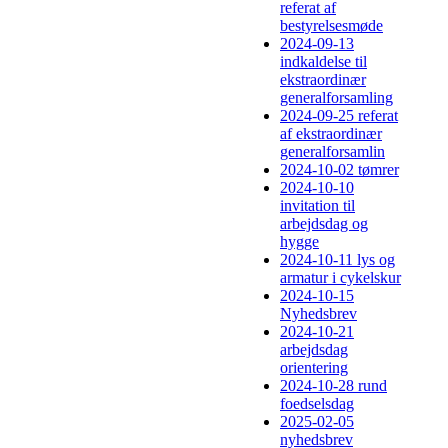
referat af
bestyrelsesmøde
2024-09-13
indkaldelse til
ekstraordinær
generalforsamling
2024-09-25 referat
af ekstraordinær
generalforsamlin
2024-10-02 tømrer
2024-10-10
invitation til
arbejdsdag og
hygge
2024-10-11 lys og
armatur i cykelskur
2024-10-15
Nyhedsbrev
2024-10-21
arbejdsdag
orientering
2024-10-28 rund
foedselsdag
2025-02-05
nyhedsbrev