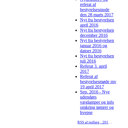
referat af
bestyrelsesmode
den 28 marts 2017
Nyt fra bestyrelsen
april 2016
Nyt fra bestyrelsen
december 2016
Nyt fra bestyrelsen
januar 2016 og
datoer 2016
Nyt fra bestyrelsen
juli 2016
Referat 3. april
2017
Referat af
bestyrelsesmøde mv
19 april 2017
Sep. 2016 - Nye
udendørs
væglamper og info
omkring tømrer og
hvepse
RSS af indlæg : 2017-12-18 nyhedsbrev og præcisering