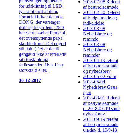
pladsen igen og betaler
2018-02-08 Referat
for udskiftning til LED-
af bestyrelsesmøde
lys samt drift af dem.
2018-02-20 Referat
Formeldt bliver det nok
af budgetmøde og
DONG, der varetager
indkaldelse
drift og tilsyn.Jens, 26D,
2018-03-08
har været sød at fjerne al
Nyhedsbrev og
det overskydende pap i
reminde
skraldeskuret. Det er god
2018-03-08
stil, tak :)Det er det til
Nyhedsbrev og
gengæld ikke at efterlade
reminder
sit storskrald på
2018-04-19 referat
fællesarealer. Hvis I har
af bestyrelsesmøde
storskrald eller...
og nyhedsbrev
2018-05-02 Forår
30-12-2017
2018-05-04
Nyhedsbrev Græs
igen
2018-08-01 Referat
af bestyrelsesmøde
d. 2018-07-19 samt
nyhedsbrev
2018-09-19 referat
af bestyrelsesmøde
onsdag d. 19/9-18