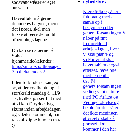
nyhedsbrev
sodavandsdåser er eget
ansvar :)
Kære Søboer,Vi er i
fuld gang med at
Haveaffald må gerne
samle op i
deponeres bagved, men er
bestyrelsen efter
det i poser, skal man
generalforsamlingen.Vi
huske at bære det ud til
håber på fint
afhentningsdagene.
fremmøde til
arbejdsdagen, hvor
Du kan se datoerne på
vi skal plante og
Søbo's
så.Får vi tid skal
hjemmeside/kalender :
havemøblerne også
http://xn--absbo-thorsager-
efterses, have olie
7tb.dk/kalender-2
med terpentin
osv.På
I den forbindelse kan jeg
generalforsamlingen
se, at der er afhentning af
vedtog vi at entrere
storskrald mandag d. 11/9-
med PO Anlæg og
17, hvilket passer fint med
Vedligeholdelse og
at vi kan få ryddet bag
betale for det, så er
skuret inden arbejdsdagen
det ikke meningen
og således komme til, når
at vi selv skal slå
vi skal klippe humlen m.v.
græsset. De
:)
kommer i den her