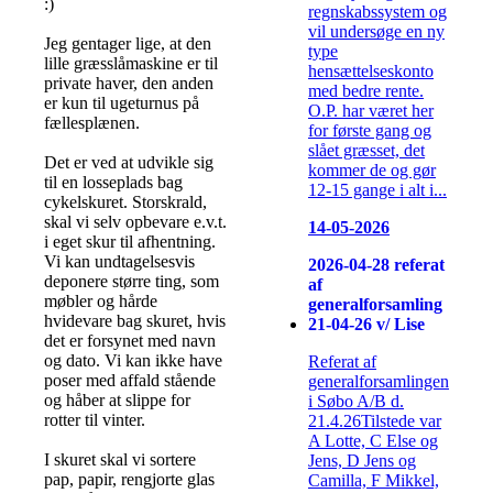
:)
regnskabssystem og
vil undersøge en ny
Jeg gentager lige, at den
type
lille græsslåmaskine er til
hensættelseskonto
private haver, den anden
med bedre rente.
er kun til ugeturnus på
O.P. har været her
fællesplænen.
for første gang og
slået græsset, det
Det er ved at udvikle sig
kommer de og gør
til en losseplads bag
12-15 gange i alt i...
cykelskuret. Storskrald,
skal vi selv opbevare e.v.t.
14-05-2026
i eget skur til afhentning.
Vi kan undtagelsesvis
2026-04-28 referat
deponere større ting, som
af
møbler og hårde
generalforsamling
hvidevare bag skuret, hvis
21-04-26 v/ Lise
det er forsynet med navn
og dato. Vi kan ikke have
Referat af
poser med affald stående
generalforsamlingen
og håber at slippe for
i Søbo A/B d.
rotter til vinter.
21.4.26Tilstede var
A Lotte, C Else og
I skuret skal vi sortere
Jens, D Jens og
pap, papir, rengjorte glas
Camilla, F Mikkel,