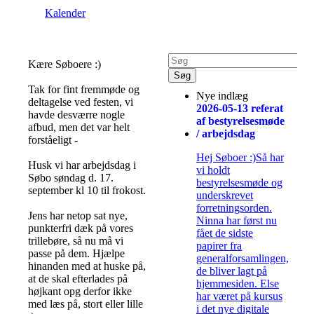
Kalender
Kære Søboere :)
Tak for fint fremmøde og
Nye indlæg
deltagelse ved festen, vi
2026-05-13 referat
havde desværre nogle
af bestyrelsesmøde
afbud, men det var helt
/ arbejdsdag
forståeligt -
Hej Søboer :)Så har
Husk vi har arbejdsdag i
vi holdt
Søbo søndag d. 17.
bestyrelsesmøde og
september kl 10 til frokost.
underskrevet
forretningsorden.
Jens har netop sat nye,
Ninna har først nu
punkterfri dæk på vores
fået de sidste
trillebøre, så nu må vi
papirer fra
passe på dem. Hjælpe
generalforsamlingen,
hinanden med at huske på,
de bliver lagt på
at de skal efterlades på
hjemmesiden. Else
højkant opg derfor ikke
har været på kursus
med læs på, stort eller lille
i det nye digitale