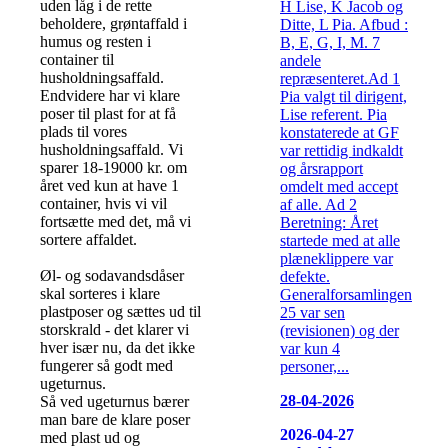
uden låg i de rette
H Lise, K Jacob og
beholdere, grøntaffald i
Ditte, L Pia. Afbud :
humus og resten i
B, E, G, I, M. 7
container til
andele
husholdningsaffald.
repræsenteret.Ad 1
Endvidere har vi klare
Pia valgt til dirigent,
poser til plast for at få
Lise referent. Pia
plads til vores
konstaterede at GF
husholdningsaffald. Vi
var rettidig indkaldt
sparer 18-19000 kr. om
og årsrapport
året ved kun at have 1
omdelt med accept
container, hvis vi vil
af alle. Ad 2
fortsætte med det, må vi
Beretning: Året
sortere affaldet.
startede med at alle
plæneklippere var
Øl- og sodavandsdåser
defekte.
skal sorteres i klare
Generalforsamlingen
plastposer og sættes ud til
25 var sen
storskrald - det klarer vi
(revisionen) og der
hver især nu, da det ikke
var kun 4
fungerer så godt med
personer,...
ugeturnus.
28-04-2026
Så ved ugeturnus bærer
man bare de klare poser
2026-04-27
med plast ud og