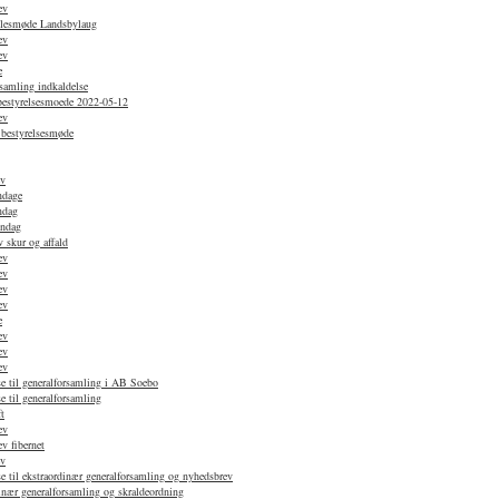
ev
ællesmøde Landsbylaug
ev
ev
e
samling indkaldelse
 bestyrelsesmoede 2022-05-12
ev
 bestyrelsesmøde
ev
ndage
ndag
øndag
 skur og affald
ev
ev
ev
ev
e
ev
ev
ev
e til generalforsamling i AB Soebo
e til generalforsamling
t
ev
v fibernet
ev
e til ekstraordinær generalforsamling og nyhedsbrev
nær generalforsamling og skraldeordning