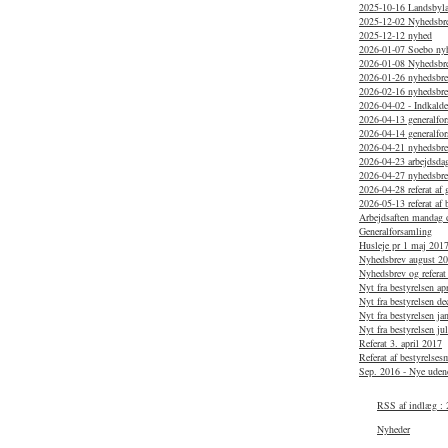
2025-10-16 Landsbylau
2025-12-02 Nyhedsbr
2025-12-12 nyhed
2026-01-07 Soebo ny
2026-01-08 Nyhedsbr
2026-01-26 nyhedsbrev
2026-02-16 nyhedsbr
2026-04-02 - Indkaldel
2026-04-13 generalfo
2026-04-14 generalfo
2026-04-21 nyhedsbrev
2026-04-23 arbejdsdag
2026-04-27 nyhedsbr
2026-04-28 referat af
2026-05-13 referat af 
Arbejdsaften mandag d
Generalforsamling
Husleje pr 1 maj 201
Nyhedsbrev august 2
Nyhedsbrev og referat
Nyt fra bestyrelsen ap
Nyt fra bestyrelsen d
Nyt fra bestyrelsen j
Nyt fra bestyrelsen ju
Referat 3. april 2017
Referat af bestyrelse
Sep. 2016 - Nye uden
RSS af indlæg :
Nyheder