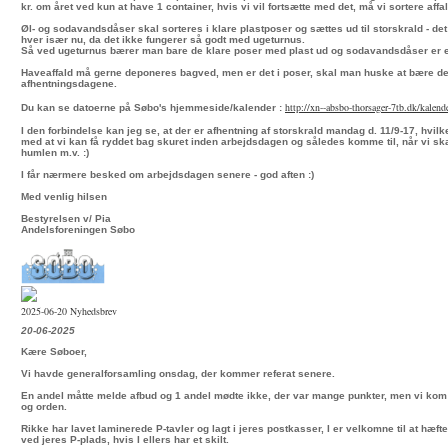
kr. om året ved kun at have 1 container, hvis vi vil fortsætte med det, må vi sortere affal
Øl- og sodavandsdåser skal sorteres i klare plastposer og sættes ud til storskrald - det 
hver især nu, da det ikke fungerer så godt med ugeturnus.
Så ved ugeturnus bærer man bare de klare poser med plast ud og sodavandsdåser er e
Haveaffald må gerne deponeres bagved, men er det i poser, skal man huske at bære det
afhentningsdagene.
http://xn--absbo-thorsager-
7tb.dk/kalend
Du kan se datoerne på Søbo's hjemmeside/kalender :
I den forbindelse kan jeg se, at der er afhentning af storskrald mandag d. 11/9-17, hvilke
med at vi kan få ryddet bag skuret inden arbejdsdagen og således komme til, når vi ska
humlen m.v. :)
I får nærmere besked om arbejdsdagen senere - god aften :)
Med venlig hilsen
Bestyrelsen v/ Pia
Andelsforeningen Søbo
2025-06-20 Nyhedsbrev
20-06-2025
Kære Søboer,
Vi havde generalforsamling onsdag, der kommer referat senere.
En andel måtte melde afbud og 1 andel mødte ikke, der var mange punkter, men vi kom
og orden.
Rikke har lavet laminerede P-tavler og lagt i jeres postkasser, I er velkomne til at hæfte
ved jeres P-plads, hvis I ellers har et skilt.