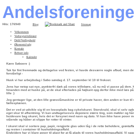
Andelsforening
Blog
Sitemap
Hits: 176940
Velkommen
Vedtægter/referater
Drift/Vedligehold
Økonomi/salg
Kontakt
Beboer info
Kalender
Kære Søboere :)
Tak for fint fremmøde og deltagelse ved festen, vi havde desværre nogle afbud, men det
forståeligt -
Husk vi har arbejdsdag i Søbo søndag d. 17. september kl 10 til frokost.
Jens har netop sat nye, punkterfri dæk på vores trillebøre, så nu må vi passe på dem.
hinanden med at huske på, at de skal efterlades på højkant opg derfor ikke med læs på, 
lille :)
Jeg gentager lige, at den lille græsslåmaskine er til private haver, den anden er kun til
fællesplænen.
Det er ved at udvikle sig til en losseplads bag cykelskuret. Storskrald, skal vi selv opbe
eget skur til afhentning. Vi kan undtagelsesvis deponere større ting, som møbler og hå
hvidevare bag skuret, hvis det er forsynet med navn og dato. Vi kan ikke have poser m
stående og håber at slippe for rotter til vinter.
I skuret skal vi sortere pap, papir, rengjorte glas uden låg i de rette beholdere, grøntaf
og resten i container til husholdningsaffald.
Endvidere har vi klare poser til plast for at få plads til vores husholdningsaffald. Vi sp