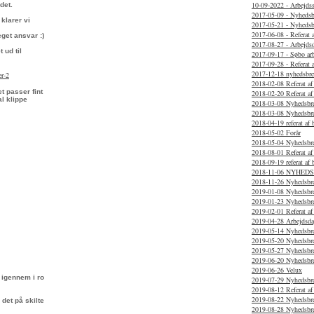
10-09-2022 - Arbejds
det.
2017-05-09 - Nyhedsb
klarer vi
2017-05-21 - Nyhedsb
2017-06-08 - Referat 
get ansvar :)
2017-08-27 - Arbejds
 ud til
2017-09-17 - Søbo ar
2017-09-28 - Referat 
2017-12-18 nyhedsbre
er-2
2018-02-08 Referat af
t passer fint
2018-02-20 Referat a
l klippe
2018-03-08 Nyhedsbr
2018-03-08 Nyhedsbr
2018-04-19 referat af
2018-05-02 Forår
2018-05-04 Nyhedsbr
2018-08-01 Referat a
2018-09-19 referat af
2018-11-06 NYHED
2018-11-26 Nyhedsbr
2019-01-08 Nyhedsbr
2019-01-23 Nyhedsbr
2019-02-01 Referat af
2019-04-28 Arbejdsda
2019-05-14 Nyhedsbr
2019-05-20 Nyhedsbr
2019-05-27 Nyhedsbr
2019-06-20 Nyhedsbr
2019-06-26 Velux
 igennem i ro
2019-07-29 Nyhedsbr
2019-08-12 Referat af
2019-08-22 Nyhedsbr
 det på skilte
2019-08-28 Nyhedsbr