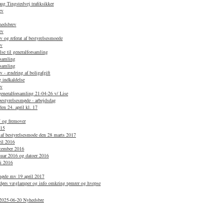
g Tingstedvej trafiksikker
ev
hedsbrev
ev
 og referat af bestyrelsesmoede
ev
se til generalforsamling
rsamling
rsamling
 - ændring af boligafgift
 indkaldelse
ev
 generalforsamling 21-04-26 v/ Lise
bestyrelsesmøde - arbejdsdag
en 24. april kl. 17
7 og fremover
015
 af bestyrelsesmode den 28 marts 2017
ril 2016
ecember 2016
anuar 2016 og datoer 2016
li 2016
smøde mv 19 april 2017
dørs væglamper og info omkring tømrer og hvepse
 2025-06-20 Nyhedsbre