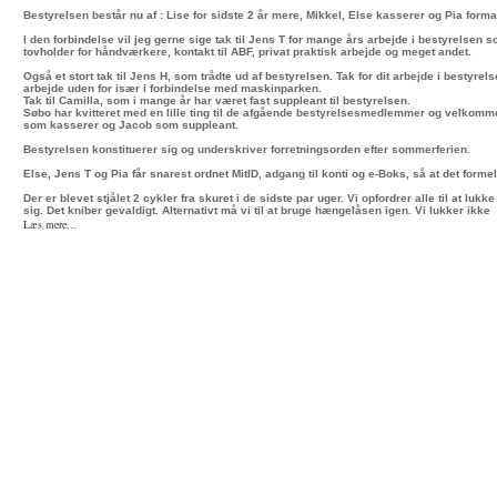
Bestyrelsen består nu af : Lise for sidste 2 år mere, Mikkel, Else kasserer og Pia form
I den forbindelse vil jeg gerne sige tak til Jens T for mange års arbejde i bestyrelsen 
tovholder for håndværkere, kontakt til ABF, privat praktisk arbejde og meget andet.
Også et stort tak til Jens H, som trådte ud af bestyrelsen. Tak for dit arbejde i bestyrels
arbejde uden for især i forbindelse med maskinparken.
Tak til Camilla, som i mange år har været fast suppleant til bestyrelsen.
Søbo har kvitteret med en lille ting til de afgående bestyrelsesmedlemmer og velkomme
som kasserer og Jacob som suppleant.
Bestyrelsen konstituerer sig og underskriver forretningsorden efter sommerferien.
Else, Jens T og Pia får snarest ordnet MitID, adgang til konti og e-Boks, så at det formel
Der er blevet stjålet 2 cykler fra skuret i de sidste par uger. Vi opfordrer alle til at lukke
sig. Det kniber gevaldigt. Alternativt må vi til at bruge hængelåsen igen. Vi lukker ikke
Læs mere...