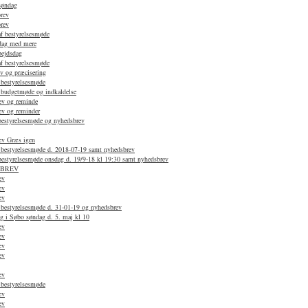
søndag
rev
rev
af bestyrelsesmøde
dag med mere
bejdsdag
af bestyrelsesmøde
v og præcisering
 bestyrelsesmøde
f budgetmøde og indkaldelse
ev og reminde
ev og reminder
 bestyrelsesmøde og nyhedsbrev
ev Græs igen
f bestyrelsesmøde d. 2018-07-19 samt nyhedsbrev
 bestyrelsesmøde onsdag d. 19/9-18 kl 19:30 samt nyhedsbrev
SBREV
ev
ev
ev
 bestyrelsesmøde d. 31-01-19 og nyhedsbrev
g i Søbo søndag d. 5. maj kl 10
ev
ev
ev
ev
ev
 bestyrelsesmøde
ev
ev