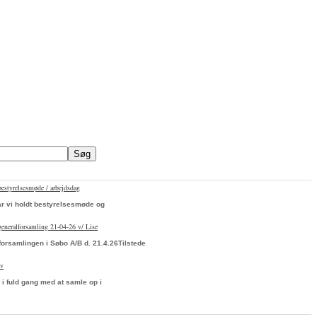
bestyrelsesmøde / arbejdsdag
ar vi holdt bestyrelsesmøde og
 generalforsamling 21-04-26 v/ Lise
forsamlingen i Søbo A/B d. 21.4.26Tilstede
ev
 i fuld gang med at samle op i