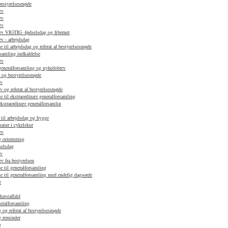
 bestyrelsesmøde
ev
ev
ev
v VIGTIG -fødselsdag og fibernet
v - arbejdsdag
 til arbejdsdag og referat af bestyrelsesmøde
samling indkaldelse
ev
 generalforsamling og nyhedsbrev
d og bestyrelsesmøde
ev
 og referat af bestyrelsesmøde
e til ekstraordinær generalforsamling
ekstraordinær generalforsamlin
 til arbejdsdag og hygge
atur i cykelskur
ev
 orientering
selsdag
ev
 fra bestyrelsen
e til generalforsamling
e til generalforsamling med endelig dagsorde
e
haveaffald
neralforsamling
 og referat af bestyrelsesmøde
g reminder
g