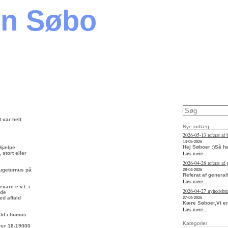
en Søbo
 var helt
Nye indlæg
2026-05-13 referat af 
14-05-2026
Hej Søboer :)Så h
 Hjælpe
Læs mere...
stort eller
2026-04-28 referat af
 ugeturnus på
28-04-2026
Referat af general
Læs mere...
vare e.v.t. i
2026-04-27 nyhedsbr
rde
ed affald
27-04-2026
Kære Søboer,Vi er
Læs mere...
fald i humus
Kategorier
arer 18-19000