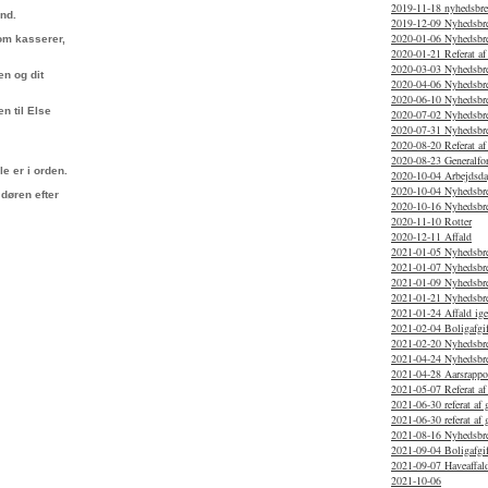
2019-11-18 nyhedsbr
and.
2019-12-09 Nyhedsbr
2020-01-06 Nyhedsbr
som kasserer,
2020-01-21 Referat af
2020-03-03 Nyhedsbrev
en og dit
2020-04-06 Nyhedsbr
2020-06-10 Nyhedsbr
n til Else
2020-07-02 Nyhedsbr
2020-07-31 Nyhedsbr
2020-08-20 Referat af
2020-08-23 Generalfo
le er i orden.
2020-10-04 Arbejdsd
2020-10-04 Nyhedsbre
 døren efter
2020-10-16 Nyhedsbr
2020-11-10 Rotter
2020-12-11 Affald
2021-01-05 Nyhedsbr
2021-01-07 Nyhedsbr
2021-01-09 Nyhedsbre
2021-01-21 Nyhedsbr
2021-01-24 Affald ig
2021-02-04 Boligafgif
2021-02-20 Nyhedsbr
2021-04-24 Nyhedsbr
2021-04-28 Aarsrappo
2021-05-07 Referat af
2021-06-30 referat af 
2021-06-30 referat af
2021-08-16 Nyhedsbr
2021-09-04 Boligafgif
2021-09-07 Haveaffal
2021-10-06