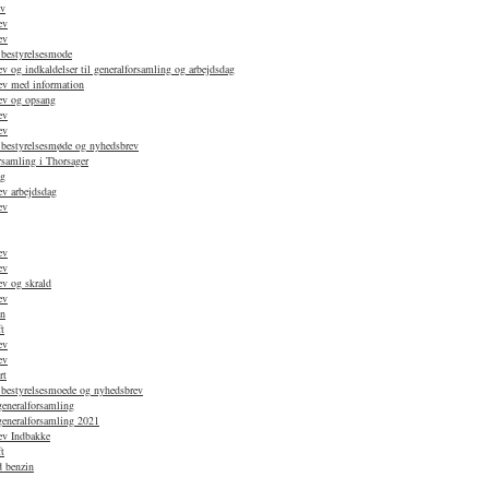
ev
ev
ev
 bestyrelsesmode
 og indkaldelser til generalforsamling og arbejdsdag
ev med information
ev og opsang
ev
ev
 bestyrelsesmøde og nyhedsbrev
rsamling i Thorsager
ag
v arbejdsdag
ev
ev
ev
v og skrald
ev
en
t
ev
ev
rt
 bestyrelsesmoede og nyhedsbrev
generalforsamling
 generalforsamling 2021
ev Indbakke
t
d benzin