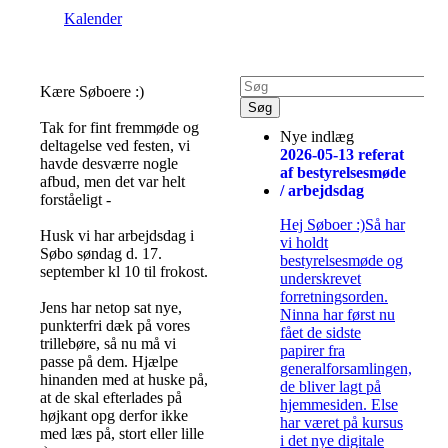
Kalender
Kære Søboere :)
Tak for fint fremmøde og
Nye indlæg
deltagelse ved festen, vi
2026-05-13 referat
havde desværre nogle
af bestyrelsesmøde
afbud, men det var helt
/ arbejdsdag
forståeligt -
Hej Søboer :)Så har
Husk vi har arbejdsdag i
vi holdt
Søbo søndag d. 17.
bestyrelsesmøde og
september kl 10 til frokost.
underskrevet
forretningsorden.
Jens har netop sat nye,
Ninna har først nu
punkterfri dæk på vores
fået de sidste
trillebøre, så nu må vi
papirer fra
passe på dem. Hjælpe
generalforsamlingen,
hinanden med at huske på,
de bliver lagt på
at de skal efterlades på
hjemmesiden. Else
højkant opg derfor ikke
har været på kursus
med læs på, stort eller lille
i det nye digitale