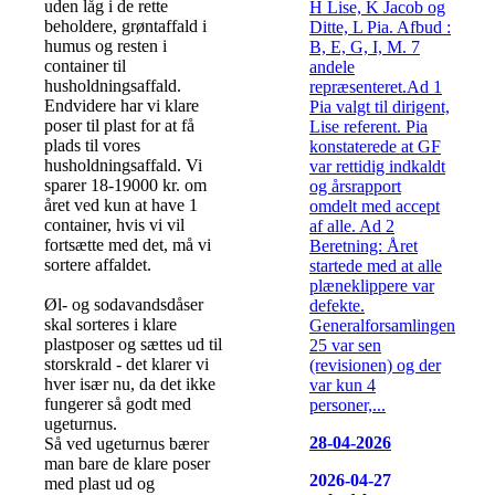
uden låg i de rette
H Lise, K Jacob og
beholdere, grøntaffald i
Ditte, L Pia. Afbud :
humus og resten i
B, E, G, I, M. 7
container til
andele
husholdningsaffald.
repræsenteret.Ad 1
Endvidere har vi klare
Pia valgt til dirigent,
poser til plast for at få
Lise referent. Pia
plads til vores
konstaterede at GF
husholdningsaffald. Vi
var rettidig indkaldt
sparer 18-19000 kr. om
og årsrapport
året ved kun at have 1
omdelt med accept
container, hvis vi vil
af alle. Ad 2
fortsætte med det, må vi
Beretning: Året
sortere affaldet.
startede med at alle
plæneklippere var
Øl- og sodavandsdåser
defekte.
skal sorteres i klare
Generalforsamlingen
plastposer og sættes ud til
25 var sen
storskrald - det klarer vi
(revisionen) og der
hver især nu, da det ikke
var kun 4
fungerer så godt med
personer,...
ugeturnus.
28-04-2026
Så ved ugeturnus bærer
man bare de klare poser
2026-04-27
med plast ud og