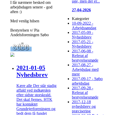
uge, men der er...
I får nærmere besked om
arbejdsdagen senere - god
27-04-2026
aften :)
Kategorier
Med venlig hilsen
10-09-2022 -
Arbejdssøndag
Bestyrelsen v/ Pia
2017-05-09 -
Andelsforeningen Søbo
Nyhedsbrev
2017-05-21 -
Nyhedsbrev
2017-06-08 -
Referat af
bestyrelsesmøde
2017-08-27 -
2021-01-05
Arbejdsdag med
Nyhedsbrev
mere
2017-09-17 - Søbo
arbejdsdag
Kære alle Der står stadig
2017-09-28 -
affald ved indkørslen
Referat af
efter sidste storskrald.
bestyrelsesmøde
Det skal fjernes. HTK
2017-12-18
har kontaktet
nyhedsbrev og
Grundejerforeningen og
præcisering
bedt dem få fundet