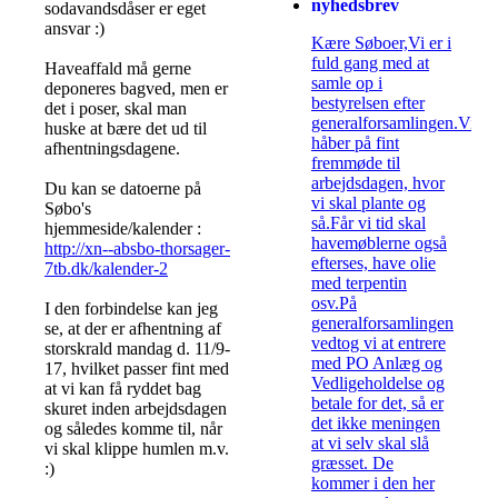
nyhedsbrev
sodavandsdåser er eget
ansvar :)
Kære Søboer,Vi er i
fuld gang med at
Haveaffald må gerne
samle op i
deponeres bagved, men er
bestyrelsen efter
det i poser, skal man
generalforsamlingen.Vi
huske at bære det ud til
håber på fint
afhentningsdagene.
fremmøde til
arbejdsdagen, hvor
Du kan se datoerne på
vi skal plante og
Søbo's
så.Får vi tid skal
hjemmeside/kalender :
havemøblerne også
http://xn--absbo-thorsager-
efterses, have olie
7tb.dk/kalender-2
med terpentin
osv.På
I den forbindelse kan jeg
generalforsamlingen
se, at der er afhentning af
vedtog vi at entrere
storskrald mandag d. 11/9-
med PO Anlæg og
17, hvilket passer fint med
Vedligeholdelse og
at vi kan få ryddet bag
betale for det, så er
skuret inden arbejdsdagen
det ikke meningen
og således komme til, når
at vi selv skal slå
vi skal klippe humlen m.v.
græsset. De
:)
kommer i den her