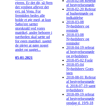
2018-02-08 Referat
ejeren. Er det dit, så fjern
af bestyrelsesmøde
det venligst aflever det
2018-02-20 Referat
evt. på Vega. For
af budgetmøde og
fremtiden bedes alle
indkaldelse
holde et øje med, at kun
2018-03-08
Søbo'ere sætter
Nyhedsbrev og
storskrald ved vores
reminde
matrikel, andre beboere i
2018-03-08
nærheden skal sætte ud
Nyhedsbrev og
for egen matrikel, uagtet
reminder
de plejer at gøre noget
2018-04-19 referat
andet og uagtet...
af bestyrelsesmøde
og nyhedsbrev
05-01-2021
2018-05-02 Forår
2018-05-04
Nyhedsbrev Græs
igen
2018-08-01 Referat
af bestyrelsesmøde
d. 2018-07-19 samt
nyhedsbrev
2018-09-19 referat
af bestyrelsesmøde
onsdag d. 19/9-18