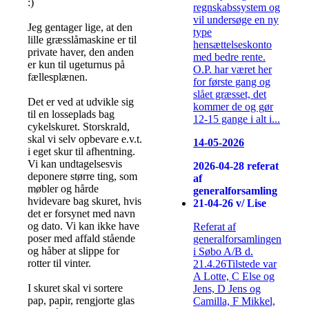
:)
regnskabssystem og
vil undersøge en ny
Jeg gentager lige, at den
type
lille græsslåmaskine er til
hensættelseskonto
private haver, den anden
med bedre rente.
er kun til ugeturnus på
O.P. har været her
fællesplænen.
for første gang og
slået græsset, det
Det er ved at udvikle sig
kommer de og gør
til en losseplads bag
12-15 gange i alt i...
cykelskuret. Storskrald,
skal vi selv opbevare e.v.t.
14-05-2026
i eget skur til afhentning.
Vi kan undtagelsesvis
2026-04-28 referat
deponere større ting, som
af
møbler og hårde
generalforsamling
hvidevare bag skuret, hvis
21-04-26 v/ Lise
det er forsynet med navn
og dato. Vi kan ikke have
Referat af
poser med affald stående
generalforsamlingen
og håber at slippe for
i Søbo A/B d.
rotter til vinter.
21.4.26Tilstede var
A Lotte, C Else og
I skuret skal vi sortere
Jens, D Jens og
pap, papir, rengjorte glas
Camilla, F Mikkel,