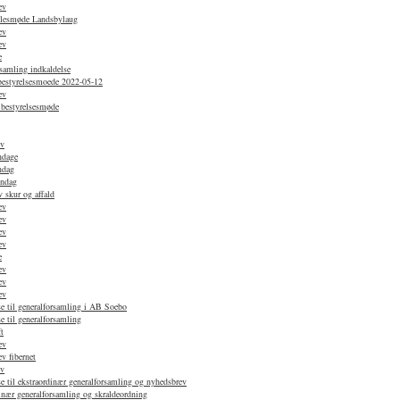
ev
ællesmøde Landsbylaug
ev
ev
e
samling indkaldelse
 bestyrelsesmoede 2022-05-12
ev
 bestyrelsesmøde
ev
ndage
ndag
øndag
 skur og affald
ev
ev
ev
ev
e
ev
ev
ev
e til generalforsamling i AB Soebo
e til generalforsamling
t
ev
v fibernet
ev
e til ekstraordinær generalforsamling og nyhedsbrev
nær generalforsamling og skraldeordning