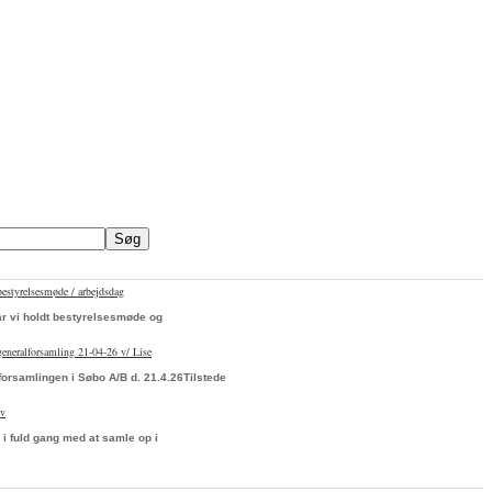
bestyrelsesmøde / arbejdsdag
ar vi holdt bestyrelsesmøde og
 generalforsamling 21-04-26 v/ Lise
forsamlingen i Søbo A/B d. 21.4.26Tilstede
ev
 i fuld gang med at samle op i