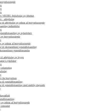
 bestyrelsesmøde
ev
ev
ev
v VIGTIG -fødselsdag og fibernet
v - arbejdsdag
 til arbejdsdag og referat af bestyrelsesmøde
samling indkaldelse
ev
 generalforsamling og nyhedsbrev
d og bestyrelsesmøde
ev
 og referat af bestyrelsesmøde
e til ekstraordinær generalforsamling
ekstraordinær generalforsamlin
 til arbejdsdag og hygge
atur i cykelskur
ev
 orientering
selsdag
ev
 fra bestyrelsen
e til generalforsamling
e til generalforsamling med endelig dagsorde
e
haveaffald
neralforsamling
 og referat af bestyrelsesmøde
g reminder
g