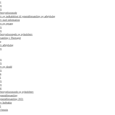
ev
ev
ev
 bestyrelsesmode
 og indkaldelser til generalforsamling og arbejdsdag
ev med information
ev og opsang
ev
ev
 bestyrelsesmøde og nyhedsbrev
rsamling i Thorsager
ag
v arbejdsdag
ev
ev
ev
v og skrald
ev
en
t
ev
ev
rt
 bestyrelsesmoede og nyhedsbrev
generalforsamling
 generalforsamling 2021
ev Indbakke
t
d benzin