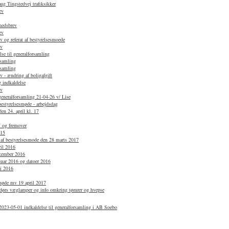
g Tingstedvej trafiksikker
ev
hedsbrev
ev
 og referat af bestyrelsesmoede
ev
se til generalforsamling
rsamling
rsamling
 - ændring af boligafgift
 indkaldelse
ev
 generalforsamling 21-04-26 v/ Lise
bestyrelsesmøde - arbejdsdag
en 24. april kl. 17
7 og fremover
015
 af bestyrelsesmode den 28 marts 2017
ril 2016
ecember 2016
anuar 2016 og datoer 2016
li 2016
smøde mv 19 april 2017
dørs væglamper og info omkring tømrer og hvepse
2023-05-01 indkaldelse til generalforsamling i AB Soebo