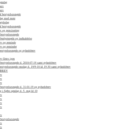
søndag
rev
rev
af bestyrelsesmøde
dag med mere
bejdsdag
af bestyrelsesmøde
v og præcisering
 bestyrelsesmøde
f budgetmøde og indkaldelse
ev og reminde
ev og reminder
 bestyrelsesmøde og nyhedsbrev
ev Græs igen
f bestyrelsesmøde d. 2018-07-19 samt nyhedsbrev
 bestyrelsesmøde onsdag d. 19/9-18 kl 19:30 samt nyhedsbrev
SBREV
ev
ev
ev
 bestyrelsesmøde d. 31-01-19 og nyhedsbrev
g i Søbo søndag d. 5. maj kl 10
ev
ev
ev
ev
ev
 bestyrelsesmøde
ev
ev