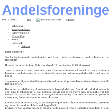
Andelsforening
Blog
Sitemap
Hits: 177061
Velkommen
Vedtægter/referater
Drift/Vedligehold
Økonomi/salg
Kontakt
Beboer info
Kalender
Kære Søboere :)
Tak for fint fremmøde og deltagelse ved festen, vi havde desværre nogle afbud, men det
forståeligt -
Husk vi har arbejdsdag i Søbo søndag d. 17. september kl 10 til frokost.
Jens har netop sat nye, punkterfri dæk på vores trillebøre, så nu må vi passe på dem.
hinanden med at huske på, at de skal efterlades på højkant opg derfor ikke med læs på, 
lille :)
Jeg gentager lige, at den lille græsslåmaskine er til private haver, den anden er kun til
fællesplænen.
Det er ved at udvikle sig til en losseplads bag cykelskuret. Storskrald, skal vi selv opbe
eget skur til afhentning. Vi kan undtagelsesvis deponere større ting, som møbler og hå
hvidevare bag skuret, hvis det er forsynet med navn og dato. Vi kan ikke have poser m
stående og håber at slippe for rotter til vinter.
I skuret skal vi sortere pap, papir, rengjorte glas uden låg i de rette beholdere, grøntaf
og resten i container til husholdningsaffald.
Endvidere har vi klare poser til plast for at få plads til vores husholdningsaffald. Vi sp