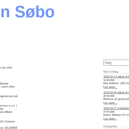
en Søbo
 var helt
Nye indlæg
2026-05-13 referat af 
14-05-2026
Hej Søboer :)Så h
 Hjælpe
Læs mere...
stort eller
2026-04-28 referat af
 ugeturnus på
28-04-2026
Referat af general
Læs mere...
vare e.v.t. i
2026-04-27 nyhedsbr
rde
ed affald
27-04-2026
Kære Søboer,Vi er
Læs mere...
fald i humus
Kategorier
arer 18-19000