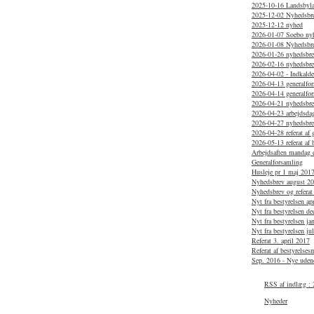
2025-10-16 Landsbylau
2025-12-02 Nyhedsbr
2025-12-12 nyhed
2026-01-07 Soebo ny
2026-01-08 Nyhedsbr
2026-01-26 nyhedsbrev
2026-02-16 nyhedsbr
2026-04-02 - Indkaldel
2026-04-13 generalfo
2026-04-14 generalfo
2026-04-21 nyhedsbrev
2026-04-23 arbejdsdag
2026-04-27 nyhedsbr
2026-04-28 referat af
2026-05-13 referat af 
Arbejdsaften mandag d
Generalforsamling
Husleje pr 1 maj 201
Nyhedsbrev august 2
Nyhedsbrev og referat
Nyt fra bestyrelsen ap
Nyt fra bestyrelsen d
Nyt fra bestyrelsen j
Nyt fra bestyrelsen ju
Referat 3. april 2017
Referat af bestyrelse
Sep. 2016 - Nye uden
RSS af indlæg : 
Nyheder