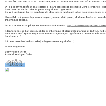
kr. om året ved kun at have 1 container, hvis vi vil fortsætte med det, må vi sortere affal
Øl- og sodavandsdåser skal sorteres i klare plastposer og sættes ud til storskrald - det 
hver især nu, da det ikke fungerer så godt med ugeturnus.
Så ved ugeturnus bærer man bare de klare poser med plast ud og sodavandsdåser er e
Haveaffald må gerne deponeres bagved, men er det i poser, skal man huske at bære det
afhentningsdagene.
http://xn--absbo-thorsager-
7tb.dk/kalend
Du kan se datoerne på Søbo's hjemmeside/kalender :
I den forbindelse kan jeg se, at der er afhentning af storskrald mandag d. 11/9-17, hvilke
med at vi kan få ryddet bag skuret inden arbejdsdagen og således komme til, når vi ska
humlen m.v. :)
I får nærmere besked om arbejdsdagen senere - god aften :)
Med venlig hilsen
Bestyrelsen v/ Pia
Andelsforeningen Søbo