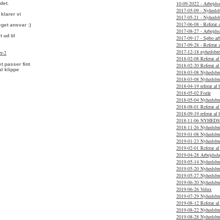
10-09-2022 - Arbejds
det.
2017-05-09 - Nyhedsb
klarer vi
2017-05-21 - Nyhedsb
2017-06-08 - Referat 
get ansvar :)
2017-08-27 - Arbejds
 ud til
2017-09-17 - Søbo ar
2017-09-28 - Referat 
2017-12-18 nyhedsbre
er-2
2018-02-08 Referat af
t passer fint
2018-02-20 Referat a
l klippe
2018-03-08 Nyhedsbr
2018-03-08 Nyhedsbr
2018-04-19 referat af
2018-05-02 Forår
2018-05-04 Nyhedsbr
2018-08-01 Referat a
2018-09-19 referat af
2018-11-06 NYHED
2018-11-26 Nyhedsbr
2019-01-08 Nyhedsbr
2019-01-23 Nyhedsbr
2019-02-01 Referat af
2019-04-28 Arbejdsda
2019-05-14 Nyhedsbr
2019-05-20 Nyhedsbr
2019-05-27 Nyhedsbr
2019-06-20 Nyhedsbr
2019-06-26 Velux
2019-07-29 Nyhedsbr
2019-08-12 Referat af
2019-08-22 Nyhedsbr
2019-08-28 Nyhedsbr