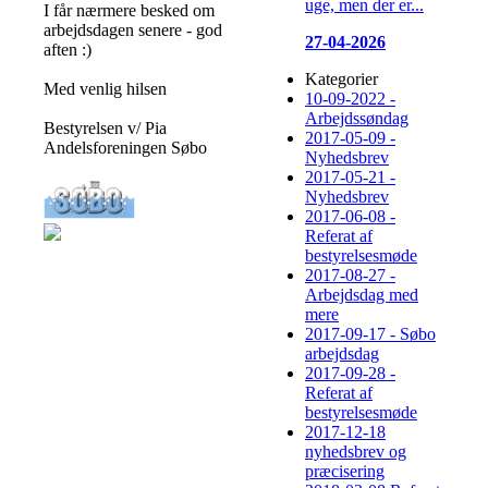
uge, men der er...
I får nærmere besked om
arbejdsdagen senere - god
27-04-2026
aften :)
Kategorier
Med venlig hilsen
10-09-2022 -
Arbejdssøndag
Bestyrelsen v/ Pia
2017-05-09 -
Andelsforeningen Søbo
Nyhedsbrev
2017-05-21 -
Nyhedsbrev
2017-06-08 -
Referat af
bestyrelsesmøde
2017-08-27 -
Arbejdsdag med
mere
2017-09-17 - Søbo
arbejdsdag
2017-09-28 -
Referat af
bestyrelsesmøde
2017-12-18
nyhedsbrev og
præcisering