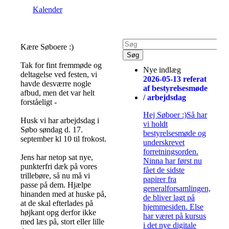
Kalender
Kære Søboere :)
Tak for fint fremmøde og
Nye indlæg
deltagelse ved festen, vi
2026-05-13 referat
havde desværre nogle
af bestyrelsesmøde
afbud, men det var helt
/ arbejdsdag
forståeligt -
Hej Søboer :)Så har
Husk vi har arbejdsdag i
vi holdt
Søbo søndag d. 17.
bestyrelsesmøde og
september kl 10 til frokost.
underskrevet
forretningsorden.
Jens har netop sat nye,
Ninna har først nu
punkterfri dæk på vores
fået de sidste
trillebøre, så nu må vi
papirer fra
passe på dem. Hjælpe
generalforsamlingen,
hinanden med at huske på,
de bliver lagt på
at de skal efterlades på
hjemmesiden. Else
højkant opg derfor ikke
har været på kursus
med læs på, stort eller lille
i det nye digitale