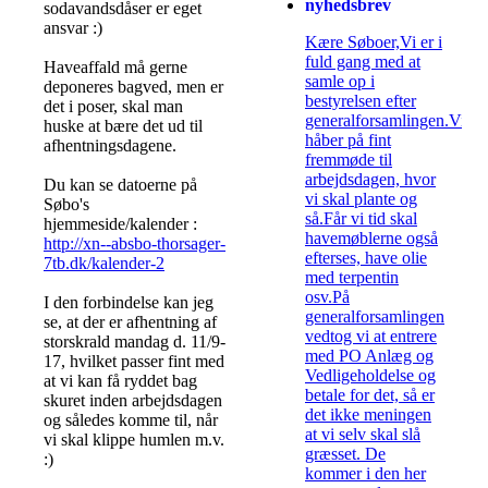
nyhedsbrev
sodavandsdåser er eget
ansvar :)
Kære Søboer,Vi er i
fuld gang med at
Haveaffald må gerne
samle op i
deponeres bagved, men er
bestyrelsen efter
det i poser, skal man
generalforsamlingen.Vi
huske at bære det ud til
håber på fint
afhentningsdagene.
fremmøde til
arbejdsdagen, hvor
Du kan se datoerne på
vi skal plante og
Søbo's
så.Får vi tid skal
hjemmeside/kalender :
havemøblerne også
http://xn--absbo-thorsager-
efterses, have olie
7tb.dk/kalender-2
med terpentin
osv.På
I den forbindelse kan jeg
generalforsamlingen
se, at der er afhentning af
vedtog vi at entrere
storskrald mandag d. 11/9-
med PO Anlæg og
17, hvilket passer fint med
Vedligeholdelse og
at vi kan få ryddet bag
betale for det, så er
skuret inden arbejdsdagen
det ikke meningen
og således komme til, når
at vi selv skal slå
vi skal klippe humlen m.v.
græsset. De
:)
kommer i den her