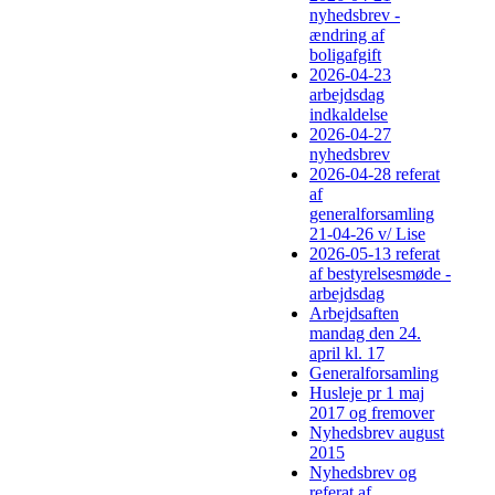
nyhedsbrev -
ændring af
boligafgift
2026-04-23
arbejdsdag
indkaldelse
2026-04-27
nyhedsbrev
2026-04-28 referat
af
generalforsamling
21-04-26 v/ Lise
2026-05-13 referat
af bestyrelsesmøde -
arbejdsdag
Arbejdsaften
mandag den 24.
april kl. 17
Generalforsamling
Husleje pr 1 maj
2017 og fremover
Nyhedsbrev august
2015
Nyhedsbrev og
referat af