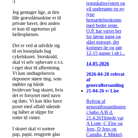
:)
regnskabssystem og
vil undersøge en ny
Jeg gentager lige, at den
type
lille græsslåmaskine er til
hensættelseskonto
private haver, den anden
med bedre rente.
er kun til ugeturnus på
O.P. har været her
fællesplænen.
for første gang og
slået græsset, det
Det er ved at udvikle sig
kommer de og gør
til en losseplads bag
12-15 gange i alt i...
cykelskuret. Storskrald,
skal vi selv opbevare e.v.t.
14-05-2026
i eget skur til afhentning.
Vi kan undtagelsesvis
2026-04-28 referat
deponere større ting, som
af
møbler og hårde
generalforsamling
hvidevare bag skuret, hvis
21-04-26 v/ Lise
det er forsynet med navn
og dato. Vi kan ikke have
Referat af
poser med affald stående
generalforsamlingen
og håber at slippe for
i Søbo A/B d.
rotter til vinter.
21.4.26Tilstede var
A Lotte, C Else og
I skuret skal vi sortere
Jens, D Jens og
pap, papir, rengjorte glas
Camilla, F Mikkel,