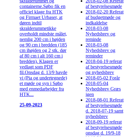
skralderummet og
2018-02-08 Referat
containerne.Søbo fik en
af bestyrelsesmøde
officiel klage fra HTK
2018-02-20 Referat
og Firmaet Urbaser, at
af budgetmøde og
døren indtil
indkaldelse
skralderummetikke
2018-03-08
overholdt mindste målet,
Nyhedsbrev og
nemlig 200 cm i højden
reminde
og 90 cm i bredden (185
2018-03-08
cm ihøjden og 2 stk. dør
Nyhedsbrev og
af 80 cm i alt 160 cm i
reminder
bredden). Klagen er
2018-04-19 referat
vedlagt som PDF
af bestyrelsesmøde
fil.Onsdag d. 13/9 havde
og nyhedsbrev
vi (Pia og undertegnede)
2018-05-02 Forår
et møde og syn i Søbo
2018-05-04
med enmedarbejder fra
Nyhedsbrev Græs
HTK...
igen
2018-08-01 Referat
25-09-2023
af bestyrelsesmøde
d. 2018-07-19 samt
nyhedsbrev
2018-09-19 referat
af bestyrelsesmøde
onsdag d. 19/9-18