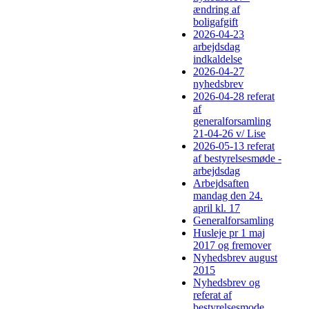
ændring af
boligafgift
2026-04-23
arbejdsdag
indkaldelse
2026-04-27
nyhedsbrev
2026-04-28 referat
af
generalforsamling
21-04-26 v/ Lise
2026-05-13 referat
af bestyrelsesmøde -
arbejdsdag
Arbejdsaften
mandag den 24.
april kl. 17
Generalforsamling
Husleje pr 1 maj
2017 og fremover
Nyhedsbrev august
2015
Nyhedsbrev og
referat af
bestyrelsesmode