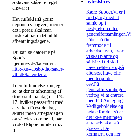
nyhedsbrev
sodavandsdåser er eget
ansvar :)
Kære Søboer,Vi er i
fuld gang med at
Haveaffald må gerne
samle op i
deponeres bagved, men er
bestyrelsen efter
det i poser, skal man
generalforsamlingen.Vi
huske at bære det ud til
håber på fint
afhentningsdagene.
fremmøde til
arbejdsdagen, hvor
Du kan se datoerne på
vi skal plante og
Søbo's
så.Får vi tid skal
hjemmeside/kalender :
havemøblerne også
http://xn--absbo-thorsager-
efterses, have olie
7tb.dk/kalender-2
med terpentin
osv.På
I den forbindelse kan jeg
generalforsamlingen
se, at der er afhentning af
vedtog vi at entrere
storskrald mandag d. 11/9-
med PO Anlæg og
17, hvilket passer fint med
Vedligeholdelse og
at vi kan få ryddet bag
betale for det, så er
skuret inden arbejdsdagen
det ikke meningen
og således komme til, når
at vi selv skal slå
vi skal klippe humlen m.v.
græsset. De
:)
kommer i den her