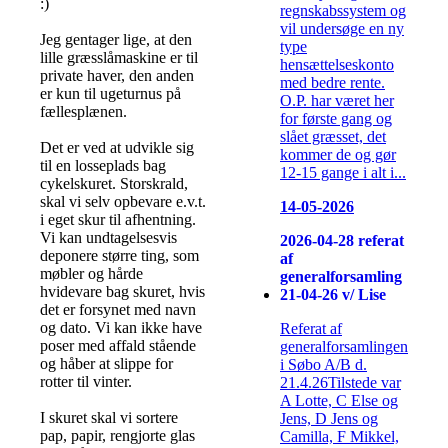
:)
regnskabssystem og
vil undersøge en ny
Jeg gentager lige, at den
type
lille græsslåmaskine er til
hensættelseskonto
private haver, den anden
med bedre rente.
er kun til ugeturnus på
O.P. har været her
fællesplænen.
for første gang og
slået græsset, det
Det er ved at udvikle sig
kommer de og gør
til en losseplads bag
12-15 gange i alt i...
cykelskuret. Storskrald,
skal vi selv opbevare e.v.t.
14-05-2026
i eget skur til afhentning.
Vi kan undtagelsesvis
2026-04-28 referat
deponere større ting, som
af
møbler og hårde
generalforsamling
hvidevare bag skuret, hvis
21-04-26 v/ Lise
det er forsynet med navn
og dato. Vi kan ikke have
Referat af
poser med affald stående
generalforsamlingen
og håber at slippe for
i Søbo A/B d.
rotter til vinter.
21.4.26Tilstede var
A Lotte, C Else og
I skuret skal vi sortere
Jens, D Jens og
pap, papir, rengjorte glas
Camilla, F Mikkel,