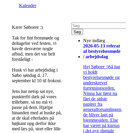
Kalender
Kære Søboere :)
Tak for fint fremmøde og
Nye indlæg
deltagelse ved festen, vi
2026-05-13 referat
havde desværre nogle
af bestyrelsesmøde
afbud, men det var helt
/ arbejdsdag
forståeligt -
Hej Søboer :)Så har
Husk vi har arbejdsdag i
vi holdt
Søbo søndag d. 17.
bestyrelsesmøde og
september kl 10 til frokost.
underskrevet
forretningsorden.
Jens har netop sat nye,
Ninna har først nu
punkterfri dæk på vores
fået de sidste
trillebøre, så nu må vi
papirer fra
passe på dem. Hjælpe
generalforsamlingen,
hinanden med at huske på,
de bliver lagt på
at de skal efterlades på
hjemmesiden. Else
højkant opg derfor ikke
har været på kursus
med læs på, stort eller lille
i det nye digitale