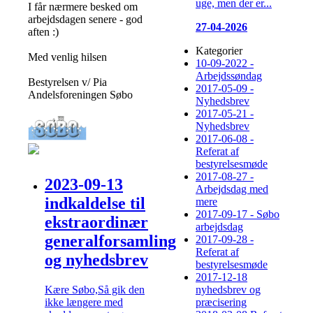
uge, men der er...
I får nærmere besked om
arbejdsdagen senere - god
27-04-2026
aften :)
Kategorier
Med venlig hilsen
10-09-2022 -
Arbejdssøndag
Bestyrelsen v/ Pia
2017-05-09 -
Andelsforeningen Søbo
Nyhedsbrev
2017-05-21 -
Nyhedsbrev
2017-06-08 -
Referat af
bestyrelsesmøde
2017-08-27 -
2023-09-13
Arbejdsdag med
indkaldelse til
mere
2017-09-17 - Søbo
ekstraordinær
arbejdsdag
generalforsamling
2017-09-28 -
Referat af
og nyhedsbrev
bestyrelsesmøde
2017-12-18
Kære Søbo,Så gik den
nyhedsbrev og
ikke længere med
præcisering