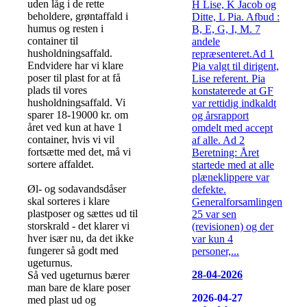
uden låg i de rette
H Lise, K Jacob og
beholdere, grøntaffald i
Ditte, L Pia. Afbud :
humus og resten i
B, E, G, I, M. 7
container til
andele
husholdningsaffald.
repræsenteret.Ad 1
Endvidere har vi klare
Pia valgt til dirigent,
poser til plast for at få
Lise referent. Pia
plads til vores
konstaterede at GF
husholdningsaffald. Vi
var rettidig indkaldt
sparer 18-19000 kr. om
og årsrapport
året ved kun at have 1
omdelt med accept
container, hvis vi vil
af alle. Ad 2
fortsætte med det, må vi
Beretning: Året
sortere affaldet.
startede med at alle
plæneklippere var
Øl- og sodavandsdåser
defekte.
skal sorteres i klare
Generalforsamlingen
plastposer og sættes ud til
25 var sen
storskrald - det klarer vi
(revisionen) og der
hver især nu, da det ikke
var kun 4
fungerer så godt med
personer,...
ugeturnus.
28-04-2026
Så ved ugeturnus bærer
man bare de klare poser
2026-04-27
med plast ud og