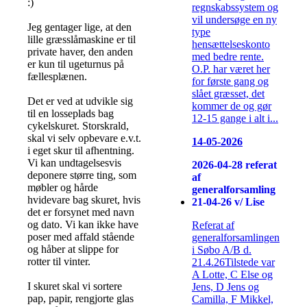
:)
regnskabssystem og
vil undersøge en ny
Jeg gentager lige, at den
type
lille græsslåmaskine er til
hensættelseskonto
private haver, den anden
med bedre rente.
er kun til ugeturnus på
O.P. har været her
fællesplænen.
for første gang og
slået græsset, det
Det er ved at udvikle sig
kommer de og gør
til en losseplads bag
12-15 gange i alt i...
cykelskuret. Storskrald,
skal vi selv opbevare e.v.t.
14-05-2026
i eget skur til afhentning.
Vi kan undtagelsesvis
2026-04-28 referat
deponere større ting, som
af
møbler og hårde
generalforsamling
hvidevare bag skuret, hvis
21-04-26 v/ Lise
det er forsynet med navn
og dato. Vi kan ikke have
Referat af
poser med affald stående
generalforsamlingen
og håber at slippe for
i Søbo A/B d.
rotter til vinter.
21.4.26Tilstede var
A Lotte, C Else og
I skuret skal vi sortere
Jens, D Jens og
pap, papir, rengjorte glas
Camilla, F Mikkel,