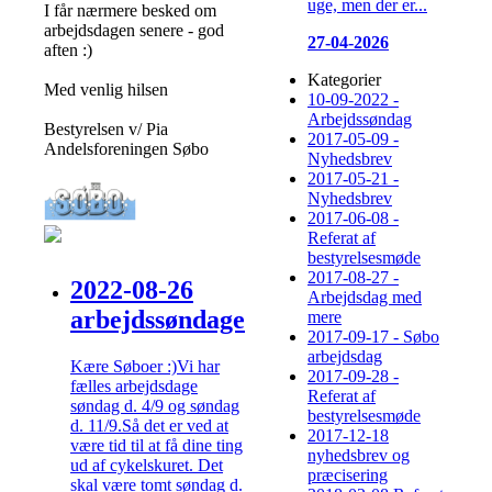
uge, men der er...
I får nærmere besked om
arbejdsdagen senere - god
27-04-2026
aften :)
Kategorier
Med venlig hilsen
10-09-2022 -
Arbejdssøndag
Bestyrelsen v/ Pia
2017-05-09 -
Andelsforeningen Søbo
Nyhedsbrev
2017-05-21 -
Nyhedsbrev
2017-06-08 -
Referat af
bestyrelsesmøde
2017-08-27 -
2022-08-26
Arbejdsdag med
arbejdssøndage
mere
2017-09-17 - Søbo
arbejdsdag
Kære Søboer :)Vi har
2017-09-28 -
fælles arbejdsdage
Referat af
søndag d. 4/9 og søndag
bestyrelsesmøde
d. 11/9.Så det er ved at
2017-12-18
være tid til at få dine ting
nyhedsbrev og
ud af cykelskuret. Det
præcisering
skal være tomt søndag d.