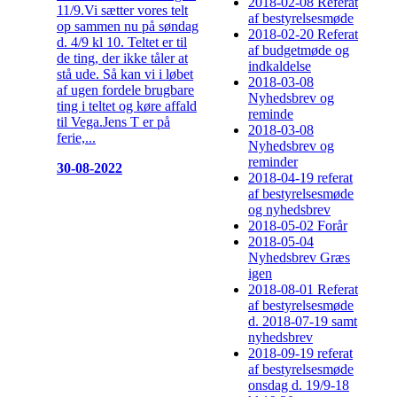
2018-02-08 Referat
11/9.Vi sætter vores telt
af bestyrelsesmøde
op sammen nu på søndag
2018-02-20 Referat
d. 4/9 kl 10. Teltet er til
af budgetmøde og
de ting, der ikke tåler at
indkaldelse
stå ude. Så kan vi i løbet
2018-03-08
af ugen fordele brugbare
Nyhedsbrev og
ting i teltet og køre affald
reminde
til Vega.Jens T er på
2018-03-08
ferie,...
Nyhedsbrev og
reminder
30-08-2022
2018-04-19 referat
af bestyrelsesmøde
og nyhedsbrev
2018-05-02 Forår
2018-05-04
Nyhedsbrev Græs
igen
2018-08-01 Referat
af bestyrelsesmøde
d. 2018-07-19 samt
nyhedsbrev
2018-09-19 referat
af bestyrelsesmøde
onsdag d. 19/9-18