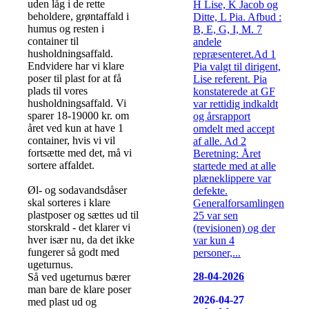
uden låg i de rette
H Lise, K Jacob og
beholdere, grøntaffald i
Ditte, L Pia. Afbud :
humus og resten i
B, E, G, I, M. 7
container til
andele
husholdningsaffald.
repræsenteret.Ad 1
Endvidere har vi klare
Pia valgt til dirigent,
poser til plast for at få
Lise referent. Pia
plads til vores
konstaterede at GF
husholdningsaffald. Vi
var rettidig indkaldt
sparer 18-19000 kr. om
og årsrapport
året ved kun at have 1
omdelt med accept
container, hvis vi vil
af alle. Ad 2
fortsætte med det, må vi
Beretning: Året
sortere affaldet.
startede med at alle
plæneklippere var
Øl- og sodavandsdåser
defekte.
skal sorteres i klare
Generalforsamlingen
plastposer og sættes ud til
25 var sen
storskrald - det klarer vi
(revisionen) og der
hver især nu, da det ikke
var kun 4
fungerer så godt med
personer,...
ugeturnus.
28-04-2026
Så ved ugeturnus bærer
man bare de klare poser
2026-04-27
med plast ud og