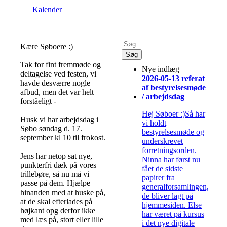
Kalender
Kære Søboere :)
Tak for fint fremmøde og
Nye indlæg
deltagelse ved festen, vi
2026-05-13 referat
havde desværre nogle
af bestyrelsesmøde
afbud, men det var helt
/ arbejdsdag
forståeligt -
Hej Søboer :)Så har
Husk vi har arbejdsdag i
vi holdt
Søbo søndag d. 17.
bestyrelsesmøde og
september kl 10 til frokost.
underskrevet
forretningsorden.
Jens har netop sat nye,
Ninna har først nu
punkterfri dæk på vores
fået de sidste
trillebøre, så nu må vi
papirer fra
passe på dem. Hjælpe
generalforsamlingen,
hinanden med at huske på,
de bliver lagt på
at de skal efterlades på
hjemmesiden. Else
højkant opg derfor ikke
har været på kursus
med læs på, stort eller lille
i det nye digitale