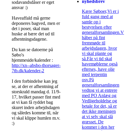
nyhedsbrev
sodavandsdåser er eget
ansvar :)
Kære Søboer,Vi er i
fuld gang med at
Haveaffald må gerne
samle op i
deponeres bagved, men er
bestyrelsen efter
det i poser, skal man
generalforsamlingen.Vi
huske at bære det ud til
håber på fint
afhentningsdagene.
fremmøde til
arbejdsdagen, hvor
Du kan se datoerne på
vi skal plante og
Søbo's
så.Får vi tid skal
hjemmeside/kalender :
havemøblerne også
http://xn--absbo-thorsager-
efterses, have olie
7tb.dk/kalender-2
med terpentin
osv.På
I den forbindelse kan jeg
generalforsamlingen
se, at der er afhentning af
vedtog vi at entrere
storskrald mandag d. 11/9-
med PO Anlæg og
17, hvilket passer fint med
Vedligeholdelse og
at vi kan få ryddet bag
betale for det, så er
skuret inden arbejdsdagen
det ikke meningen
og således komme til, når
at vi selv skal slå
vi skal klippe humlen m.v.
græsset. De
:)
kommer i den her