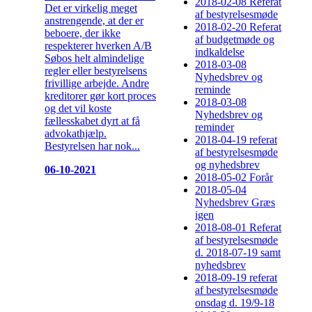
2018-02-08 Referat
Det er virkelig meget
af bestyrelsesmøde
anstrengende, at der er
2018-02-20 Referat
beboere, der ikke
af budgetmøde og
respekterer hverken A/B
indkaldelse
Søbos helt almindelige
2018-03-08
regler eller bestyrelsens
Nyhedsbrev og
frivillige arbejde. Andre
reminde
kreditorer gør kort proces
2018-03-08
og det vil koste
Nyhedsbrev og
fællesskabet dyrt at få
reminder
advokathjælp.
2018-04-19 referat
Bestyrelsen har nok...
af bestyrelsesmøde
og nyhedsbrev
06-10-2021
2018-05-02 Forår
2018-05-04
Nyhedsbrev Græs
igen
2018-08-01 Referat
af bestyrelsesmøde
d. 2018-07-19 samt
nyhedsbrev
2018-09-19 referat
af bestyrelsesmøde
onsdag d. 19/9-18