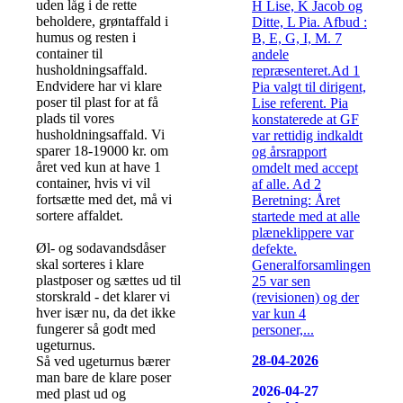
uden låg i de rette
H Lise, K Jacob og
beholdere, grøntaffald i
Ditte, L Pia. Afbud :
humus og resten i
B, E, G, I, M. 7
container til
andele
husholdningsaffald.
repræsenteret.Ad 1
Endvidere har vi klare
Pia valgt til dirigent,
poser til plast for at få
Lise referent. Pia
plads til vores
konstaterede at GF
husholdningsaffald. Vi
var rettidig indkaldt
sparer 18-19000 kr. om
og årsrapport
året ved kun at have 1
omdelt med accept
container, hvis vi vil
af alle. Ad 2
fortsætte med det, må vi
Beretning: Året
sortere affaldet.
startede med at alle
plæneklippere var
Øl- og sodavandsdåser
defekte.
skal sorteres i klare
Generalforsamlingen
plastposer og sættes ud til
25 var sen
storskrald - det klarer vi
(revisionen) og der
hver især nu, da det ikke
var kun 4
fungerer så godt med
personer,...
ugeturnus.
28-04-2026
Så ved ugeturnus bærer
man bare de klare poser
2026-04-27
med plast ud og