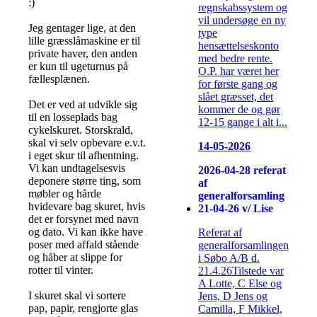
:)
regnskabssystem og
vil undersøge en ny
Jeg gentager lige, at den
type
lille græsslåmaskine er til
hensættelseskonto
private haver, den anden
med bedre rente.
er kun til ugeturnus på
O.P. har været her
fællesplænen.
for første gang og
slået græsset, det
Det er ved at udvikle sig
kommer de og gør
til en losseplads bag
12-15 gange i alt i...
cykelskuret. Storskrald,
skal vi selv opbevare e.v.t.
14-05-2026
i eget skur til afhentning.
Vi kan undtagelsesvis
2026-04-28 referat
deponere større ting, som
af
møbler og hårde
generalforsamling
hvidevare bag skuret, hvis
21-04-26 v/ Lise
det er forsynet med navn
og dato. Vi kan ikke have
Referat af
poser med affald stående
generalforsamlingen
og håber at slippe for
i Søbo A/B d.
rotter til vinter.
21.4.26Tilstede var
A Lotte, C Else og
I skuret skal vi sortere
Jens, D Jens og
pap, papir, rengjorte glas
Camilla, F Mikkel,