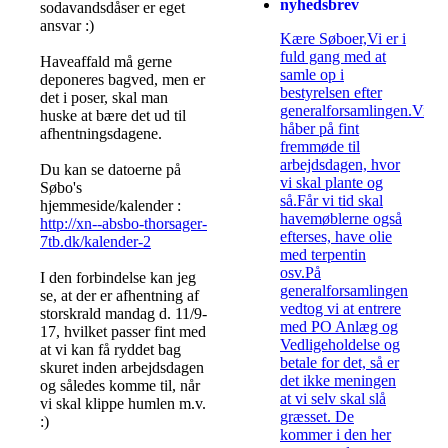
nyhedsbrev
sodavandsdåser er eget
ansvar :)
Kære Søboer,Vi er i
fuld gang med at
Haveaffald må gerne
samle op i
deponeres bagved, men er
bestyrelsen efter
det i poser, skal man
generalforsamlingen.Vi
huske at bære det ud til
håber på fint
afhentningsdagene.
fremmøde til
arbejdsdagen, hvor
Du kan se datoerne på
vi skal plante og
Søbo's
så.Får vi tid skal
hjemmeside/kalender :
havemøblerne også
http://xn--absbo-thorsager-
efterses, have olie
7tb.dk/kalender-2
med terpentin
osv.På
I den forbindelse kan jeg
generalforsamlingen
se, at der er afhentning af
vedtog vi at entrere
storskrald mandag d. 11/9-
med PO Anlæg og
17, hvilket passer fint med
Vedligeholdelse og
at vi kan få ryddet bag
betale for det, så er
skuret inden arbejdsdagen
det ikke meningen
og således komme til, når
at vi selv skal slå
vi skal klippe humlen m.v.
græsset. De
:)
kommer i den her