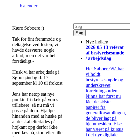
Kalender
Kære Søboere :)
Tak for fint fremmøde og
Nye indlæg
deltagelse ved festen, vi
2026-05-13 referat
havde desværre nogle
af bestyrelsesmøde
afbud, men det var helt
/ arbejdsdag
forståeligt -
Hej Søboer :)Så har
Husk vi har arbejdsdag i
vi holdt
Søbo søndag d. 17.
bestyrelsesmøde og
september kl 10 til frokost.
underskrevet
forretningsorden.
Jens har netop sat nye,
Ninna har først nu
punkterfri dæk på vores
fået de sidste
trillebøre, så nu må vi
papirer fra
passe på dem. Hjælpe
generalforsamlingen,
hinanden med at huske på,
de bliver lagt på
at de skal efterlades på
hjemmesiden. Else
højkant opg derfor ikke
har været på kursus
med læs på, stort eller lille
i det nye digitale