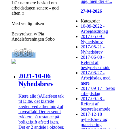
uge, men der er...
I får nærmere besked om
arbejdsdagen senere - god
27-04-2026
aften :)
Kategorier
Med venlig hilsen
10-09-2022 -
Arbejdssøndag
Bestyrelsen v/ Pia
2017-05-09 -
Andelsforeningen Søbo
Nyhedsbrev
2017-05-21 -
Nyhedsbrev
2017-06-08 -
Referat af
bestyrelsesmøde
2017-08-27 -
2021-10-06
Arbejdsdag med
Nyhedsbrev
mere
2017-09-17 - Søbo
arbejdsdag
Kære alle :)Allerførst tak
2017-09-28 -
til Ditte, det klarede
Referat af
kæden ved afhentning af
bestyrelsesmøde
haveaffald.Der er sendt
2017-12-18
rykkere på restance på
nyhedsbrev og
boligafgift afsted igen.
præcisering
Det er 2 andele i oktober.