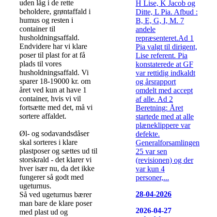
uden låg i de rette
H Lise, K Jacob og
beholdere, grøntaffald i
Ditte, L Pia. Afbud :
humus og resten i
B, E, G, I, M. 7
container til
andele
husholdningsaffald.
repræsenteret.Ad 1
Endvidere har vi klare
Pia valgt til dirigent,
poser til plast for at få
Lise referent. Pia
plads til vores
konstaterede at GF
husholdningsaffald. Vi
var rettidig indkaldt
sparer 18-19000 kr. om
og årsrapport
året ved kun at have 1
omdelt med accept
container, hvis vi vil
af alle. Ad 2
fortsætte med det, må vi
Beretning: Året
sortere affaldet.
startede med at alle
plæneklippere var
Øl- og sodavandsdåser
defekte.
skal sorteres i klare
Generalforsamlingen
plastposer og sættes ud til
25 var sen
storskrald - det klarer vi
(revisionen) og der
hver især nu, da det ikke
var kun 4
fungerer så godt med
personer,...
ugeturnus.
28-04-2026
Så ved ugeturnus bærer
man bare de klare poser
2026-04-27
med plast ud og