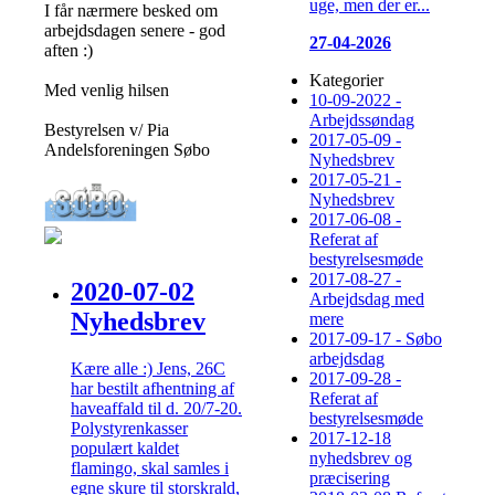
uge, men der er...
I får nærmere besked om
arbejdsdagen senere - god
27-04-2026
aften :)
Kategorier
Med venlig hilsen
10-09-2022 -
Arbejdssøndag
Bestyrelsen v/ Pia
2017-05-09 -
Andelsforeningen Søbo
Nyhedsbrev
2017-05-21 -
Nyhedsbrev
2017-06-08 -
Referat af
bestyrelsesmøde
2017-08-27 -
2020-07-02
Arbejdsdag med
Nyhedsbrev
mere
2017-09-17 - Søbo
arbejdsdag
Kære alle :) Jens, 26C
2017-09-28 -
har bestilt afhentning af
Referat af
haveaffald til d. 20/7-20.
bestyrelsesmøde
Polystyrenkasser
2017-12-18
populært kaldet
nyhedsbrev og
flamingo, skal samles i
præcisering
egne skure til storskrald,