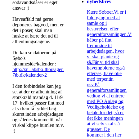
nyhedsbrev
sodavandsdåser er eget
ansvar :)
Kære Søboer,Vi er i
fuld gang med at
Haveaffald må gerne
samle op i
deponeres bagved, men er
bestyrelsen efter
det i poser, skal man
generalforsamlingen.Vi
huske at bære det ud til
håber på fint
afhentningsdagene.
fremmøde til
arbejdsdagen, hvor
Du kan se datoerne på
vi skal plante og
Søbo's
så.Får vi tid skal
hjemmeside/kalender :
havemøblerne også
http://xn--absbo-thorsager-
efterses, have olie
7tb.dk/kalender-2
med terpentin
osv.På
I den forbindelse kan jeg
generalforsamlingen
se, at der er afhentning af
vedtog vi at entrere
storskrald mandag d. 11/9-
med PO Anlæg og
17, hvilket passer fint med
Vedligeholdelse og
at vi kan få ryddet bag
betale for det, så er
skuret inden arbejdsdagen
det ikke meningen
og således komme til, når
at vi selv skal slå
vi skal klippe humlen m.v.
græsset. De
:)
kommer i den her