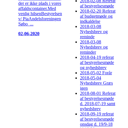
2018-02-08 Referat
der er ikke plads i vores
af bestyrelsesmøde
affaldscontainer.Med
2018-02-20 Referat
venlig hilsenBestyrelsen
af budgetmøde og
v/ PiaAndelsforeningen
indkaldelse
Søbo ...
2018-03-08
Nyhedsbrev og
02-06-2020
reminde
2018-03-08
Nyhedsbrev og
reminder
2018-04-19 referat
af bestyrelsesmøde
og nyhedsbrev
2018-05-02 Forår
2018-05-04
Nyhedsbrev Græs
igen
2018-08-01 Referat
af bestyrelsesmøde
d. 2018-07-19 samt
nyhedsbrev
2018-09-19 referat
af bestyrelsesmøde
onsdag d. 19/9-18