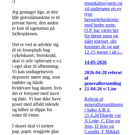
:)
regnskabssystem og
vil undersøge en ny
Jeg gentager lige, at den
type
lille græsslåmaskine er til
hensættelseskonto
private haver, den anden
med bedre rente.
er kun til ugeturnus på
O.P. har været her
fællesplænen.
for første gang og
slået græsset, det
Det er ved at udvikle sig
kommer de og gør
til en losseplads bag
12-15 gange i alt i...
cykelskuret. Storskrald,
skal vi selv opbevare e.v.t.
14-05-2026
i eget skur til afhentning.
Vi kan undtagelsesvis
2026-04-28 referat
deponere større ting, som
af
møbler og hårde
generalforsamling
hvidevare bag skuret, hvis
21-04-26 v/ Lise
det er forsynet med navn
og dato. Vi kan ikke have
Referat af
poser med affald stående
generalforsamlingen
og håber at slippe for
i Søbo A/B d.
rotter til vinter.
21.4.26Tilstede var
A Lotte, C Else og
I skuret skal vi sortere
Jens, D Jens og
pap, papir, rengjorte glas
Camilla, F Mikkel,