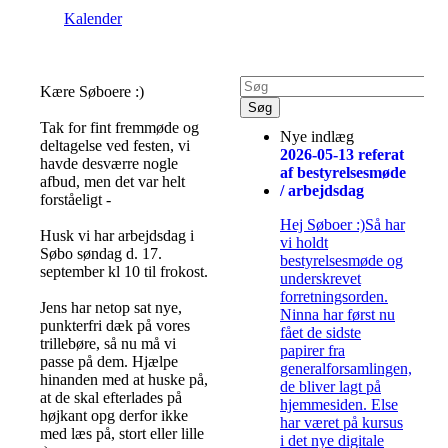
Kalender
Kære Søboere :)
Tak for fint fremmøde og
Nye indlæg
deltagelse ved festen, vi
2026-05-13 referat
havde desværre nogle
af bestyrelsesmøde
afbud, men det var helt
/ arbejdsdag
forståeligt -
Hej Søboer :)Så har
Husk vi har arbejdsdag i
vi holdt
Søbo søndag d. 17.
bestyrelsesmøde og
september kl 10 til frokost.
underskrevet
forretningsorden.
Jens har netop sat nye,
Ninna har først nu
punkterfri dæk på vores
fået de sidste
trillebøre, så nu må vi
papirer fra
passe på dem. Hjælpe
generalforsamlingen,
hinanden med at huske på,
de bliver lagt på
at de skal efterlades på
hjemmesiden. Else
højkant opg derfor ikke
har været på kursus
med læs på, stort eller lille
i det nye digitale