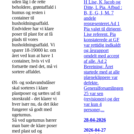
uden låg i de rette
H Lise, K Jacob og
beholdere, grøntaffald i
Ditte, L Pia. Afbud :
humus og resten i
B, E, G, I, M. 7
container til
andele
husholdningsaffald.
repræsenteret.Ad 1
Endvidere har vi klare
Pia valgt til dirigent,
poser til plast for at få
Lise referent. Pia
plads til vores
konstaterede at GF
husholdningsaffald. Vi
var rettidig indkaldt
sparer 18-19000 kr. om
og årsrapport
året ved kun at have 1
omdelt med accept
container, hvis vi vil
af alle. Ad 2
fortsætte med det, må vi
Beretning: Året
sortere affaldet.
startede med at alle
plæneklippere var
Øl- og sodavandsdåser
defekte.
skal sorteres i klare
Generalforsamlingen
plastposer og sættes ud til
25 var sen
storskrald - det klarer vi
(revisionen) og der
hver især nu, da det ikke
var kun 4
fungerer så godt med
personer,...
ugeturnus.
28-04-2026
Så ved ugeturnus bærer
man bare de klare poser
2026-04-27
med plast ud og