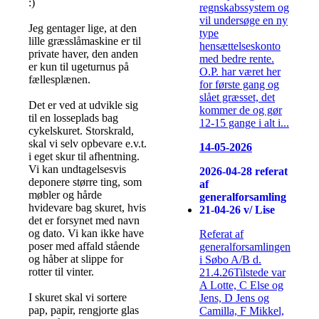
:)
regnskabssystem og
vil undersøge en ny
Jeg gentager lige, at den
type
lille græsslåmaskine er til
hensættelseskonto
private haver, den anden
med bedre rente.
er kun til ugeturnus på
O.P. har været her
fællesplænen.
for første gang og
slået græsset, det
Det er ved at udvikle sig
kommer de og gør
til en losseplads bag
12-15 gange i alt i...
cykelskuret. Storskrald,
skal vi selv opbevare e.v.t.
14-05-2026
i eget skur til afhentning.
Vi kan undtagelsesvis
2026-04-28 referat
deponere større ting, som
af
møbler og hårde
generalforsamling
hvidevare bag skuret, hvis
21-04-26 v/ Lise
det er forsynet med navn
og dato. Vi kan ikke have
Referat af
poser med affald stående
generalforsamlingen
og håber at slippe for
i Søbo A/B d.
rotter til vinter.
21.4.26Tilstede var
A Lotte, C Else og
I skuret skal vi sortere
Jens, D Jens og
pap, papir, rengjorte glas
Camilla, F Mikkel,