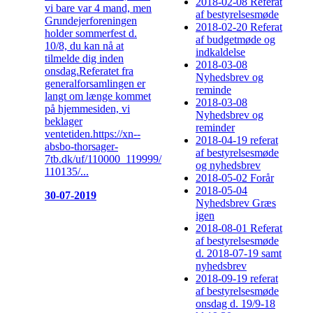
2018-02-08 Referat
vi bare var 4 mand, men
af bestyrelsesmøde
Grundejerforeningen
2018-02-20 Referat
holder sommerfest d.
af budgetmøde og
10/8, du kan nå at
indkaldelse
tilmelde dig inden
2018-03-08
onsdag.Referatet fra
Nyhedsbrev og
generalforsamlingen er
reminde
langt om længe kommet
2018-03-08
på hjemmesiden, vi
Nyhedsbrev og
beklager
reminder
ventetiden.https://xn--
2018-04-19 referat
absbo-thorsager-
af bestyrelsesmøde
7tb.dk/uf/110000_119999/
og nyhedsbrev
110135/...
2018-05-02 Forår
2018-05-04
30-07-2019
Nyhedsbrev Græs
igen
2018-08-01 Referat
af bestyrelsesmøde
d. 2018-07-19 samt
nyhedsbrev
2018-09-19 referat
af bestyrelsesmøde
onsdag d. 19/9-18