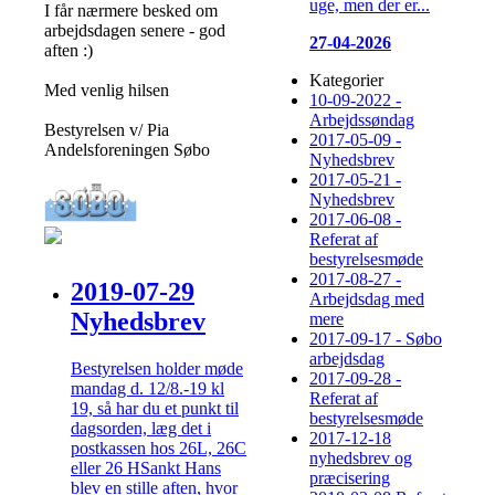
uge, men der er...
I får nærmere besked om
arbejdsdagen senere - god
27-04-2026
aften :)
Kategorier
Med venlig hilsen
10-09-2022 -
Arbejdssøndag
Bestyrelsen v/ Pia
2017-05-09 -
Andelsforeningen Søbo
Nyhedsbrev
2017-05-21 -
Nyhedsbrev
2017-06-08 -
Referat af
bestyrelsesmøde
2017-08-27 -
2019-07-29
Arbejdsdag med
Nyhedsbrev
mere
2017-09-17 - Søbo
arbejdsdag
Bestyrelsen holder møde
2017-09-28 -
mandag d. 12/8.-19 kl
Referat af
19, så har du et punkt til
bestyrelsesmøde
dagsorden, læg det i
2017-12-18
postkassen hos 26L, 26C
nyhedsbrev og
eller 26 HSankt Hans
præcisering
blev en stille aften, hvor