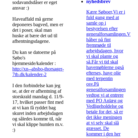
nyhedsbrev
sodavandsdåser er eget
ansvar :)
Kære Søboer,Vi er i
fuld gang med at
Haveaffald må gerne
samle op i
deponeres bagved, men er
bestyrelsen efter
det i poser, skal man
generalforsamlingen.Vi
huske at bære det ud til
håber på fint
afhentningsdagene.
fremmøde til
arbejdsdagen, hvor
Du kan se datoerne på
vi skal plante og
Søbo's
så.Får vi tid skal
hjemmeside/kalender :
havemøblerne også
http://xn--absbo-thorsager-
efterses, have olie
7tb.dk/kalender-2
med terpentin
osv.På
I den forbindelse kan jeg
generalforsamlingen
se, at der er afhentning af
vedtog vi at entrere
storskrald mandag d. 11/9-
med PO Anlæg og
17, hvilket passer fint med
Vedligeholdelse og
at vi kan få ryddet bag
betale for det, så er
skuret inden arbejdsdagen
det ikke meningen
og således komme til, når
at vi selv skal slå
vi skal klippe humlen m.v.
græsset. De
:)
kommer i den her