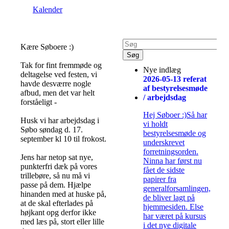
Kalender
Kære Søboere :)
Tak for fint fremmøde og
Nye indlæg
deltagelse ved festen, vi
2026-05-13 referat
havde desværre nogle
af bestyrelsesmøde
afbud, men det var helt
/ arbejdsdag
forståeligt -
Hej Søboer :)Så har
Husk vi har arbejdsdag i
vi holdt
Søbo søndag d. 17.
bestyrelsesmøde og
september kl 10 til frokost.
underskrevet
forretningsorden.
Jens har netop sat nye,
Ninna har først nu
punkterfri dæk på vores
fået de sidste
trillebøre, så nu må vi
papirer fra
passe på dem. Hjælpe
generalforsamlingen,
hinanden med at huske på,
de bliver lagt på
at de skal efterlades på
hjemmesiden. Else
højkant opg derfor ikke
har været på kursus
med læs på, stort eller lille
i det nye digitale