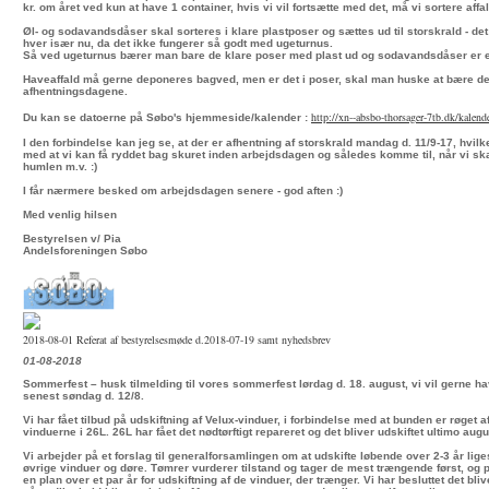
kr. om året ved kun at have 1 container, hvis vi vil fortsætte med det, må vi sortere affal
Øl- og sodavandsdåser skal sorteres i klare plastposer og sættes ud til storskrald - det 
hver især nu, da det ikke fungerer så godt med ugeturnus.
Så ved ugeturnus bærer man bare de klare poser med plast ud og sodavandsdåser er e
Haveaffald må gerne deponeres bagved, men er det i poser, skal man huske at bære det
afhentningsdagene.
http://xn--absbo-thorsager-
7tb.dk/kalend
Du kan se datoerne på Søbo's hjemmeside/kalender :
I den forbindelse kan jeg se, at der er afhentning af storskrald mandag d. 11/9-17, hvilke
med at vi kan få ryddet bag skuret inden arbejdsdagen og således komme til, når vi ska
humlen m.v. :)
I får nærmere besked om arbejdsdagen senere - god aften :)
Med venlig hilsen
Bestyrelsen v/ Pia
Andelsforeningen Søbo
2018-08-01 Referat af bestyrelsesmøde d.2018-07-19 samt nyhedsbrev
01-08-2018
Sommerfest – husk tilmelding til vores sommerfest lørdag d. 18. august, vi vil gerne 
senest søndag d. 12/8.
Vi har fået tilbud på udskiftning af Velux-vinduer, i forbindelse med at bunden er røget af
vinduerne i 26L. 26L har fået det nødtørftigt repareret og det bliver udskiftet ultimo augu
Vi arbejder på et forslag til generalforsamlingen om at udskifte løbende over 2-3 år li
øvrige vinduer og døre. Tømrer vurderer tilstand og tager de mest trængende først, og
en plan over et par år for udskiftning af de vinduer, der trænger. Vi har besluttet det bliv