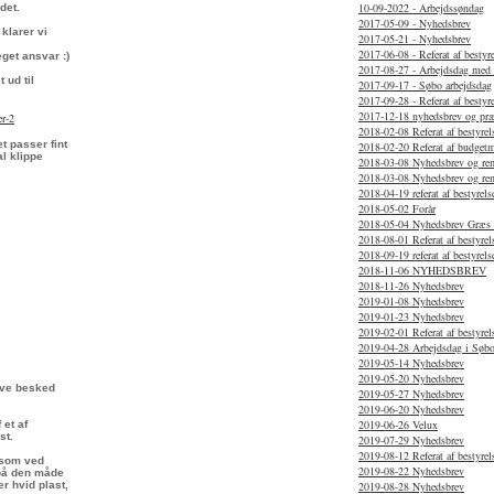
10-09-2022 - Arbejdssøndag
det.
2017-05-09 - Nyhedsbrev
klarer vi
2017-05-21 - Nyhedsbrev
2017-06-08 - Referat af besty
get ansvar :)
2017-08-27 - Arbejdsdag med
 ud til
2017-09-17 - Søbo arbejdsdag
2017-09-28 - Referat af besty
2017-12-18 nyhedsbrev og præ
er-2
2018-02-08 Referat af bestyre
t passer fint
2018-02-20 Referat af budget
l klippe
2018-03-08 Nyhedsbrev og re
2018-03-08 Nyhedsbrev og re
2018-04-19 referat af bestyre
2018-05-02 Forår
2018-05-04 Nyhedsbrev Græs 
2018-08-01 Referat af bestyr
2018-09-19 referat af bestyre
2018-11-06 NYHEDSBREV
2018-11-26 Nyhedsbrev
2019-01-08 Nyhedsbrev
2019-01-23 Nyhedsbrev
2019-02-01 Referat af bestyre
2019-04-28 Arbejdsdag i Søbo
2019-05-14 Nyhedsbrev
2019-05-20 Nyhedsbrev
have besked
2019-05-27 Nyhedsbrev
2019-06-20 Nyhedsbrev
2019-06-26 Velux
 et af
st.
2019-07-29 Nyhedsbrev
2019-08-12 Referat af bestyre
gesom ved
2019-08-22 Nyhedsbrev
 på den måde
er hvid plast,
2019-08-28 Nyhedsbrev