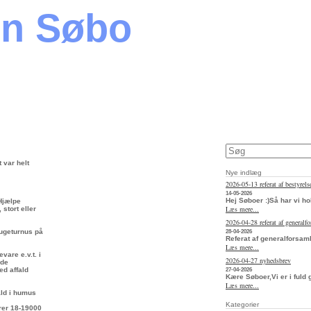
en Søbo
 var helt
Nye indlæg
2026-05-13 referat af bestyrel
14-05-2026
Hej Søboer :)Så har vi h
 Hjælpe
Læs mere...
stort eller
2026-04-28 referat af generalf
 ugeturnus på
28-04-2026
Referat af generalforsaml
Læs mere...
vare e.v.t. i
2026-04-27 nyhedsbrev
rde
ed affald
27-04-2026
Kære Søboer,Vi er i fuld
Læs mere...
fald i humus
Kategorier
arer 18-19000