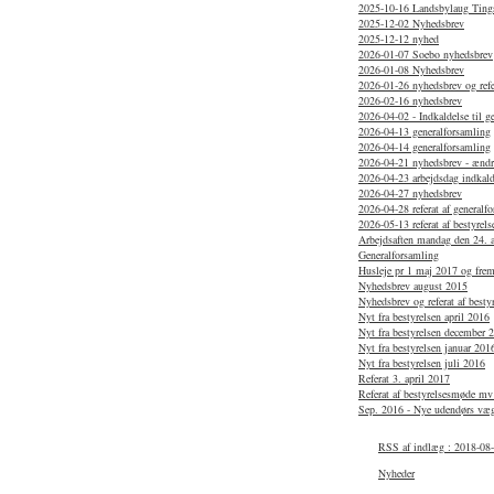
2025-10-16 Landsbylaug Tingst
2025-12-02 Nyhedsbrev
2025-12-12 nyhed
2026-01-07 Soebo nyhedsbrev
2026-01-08 Nyhedsbrev
2026-01-26 nyhedsbrev og refe
2026-02-16 nyhedsbrev
2026-04-02 - Indkaldelse til g
2026-04-13 generalforsamling
2026-04-14 generalforsamling
2026-04-21 nyhedsbrev - ændri
2026-04-23 arbejdsdag indkald
2026-04-27 nyhedsbrev
2026-04-28 referat af generalf
2026-05-13 referat af bestyrel
Arbejdsaften mandag den 24. a
Generalforsamling
Husleje pr 1 maj 2017 og fre
Nyhedsbrev august 2015
Nyhedsbrev og referat af best
Nyt fra bestyrelsen april 2016
Nyt fra bestyrelsen december 
Nyt fra bestyrelsen januar 201
Nyt fra bestyrelsen juli 2016
Referat 3. april 2017
Referat af bestyrelsesmøde mv
Sep. 2016 - Nye udendørs væg
RSS af indlæg : 2018-08-
Nyheder