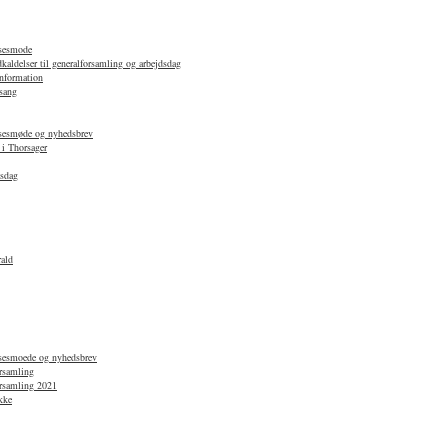
lsesmode
aldelser til generalforsamling og arbejdsdag
nformation
sang
lsesmøde og nyhedsbrev
 i Thorsager
dsdag
ald
lsesmoede og nyhedsbrev
orsamling
orsamling 2021
kke