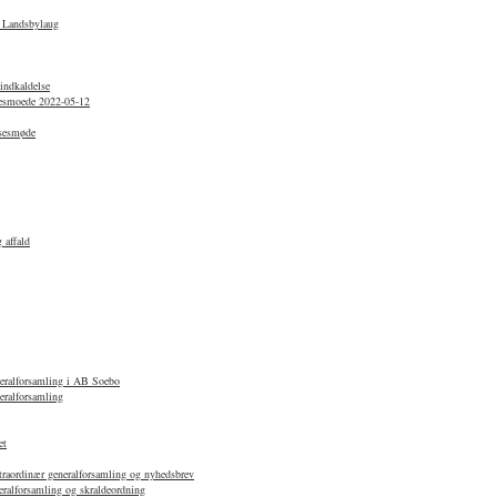
e Landsbylaug
indkaldelse
lsesmoede 2022-05-12
lsesmøde
 affald
neralforsamling i AB Soebo
eralforsamling
et
straordinær generalforsamling og nyhedsbrev
ralforsamling og skraldeordning