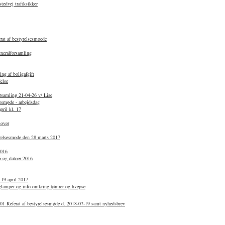
edvej trafiksikker
rat af bestyrelsesmoede
eneralforsamling
ng af boligafgift
else
orsamling 21-04-26 v/ Lise
sesmøde - arbejdsdag
pril kl. 17
mover
yrelsesmode den 28 marts 2017
2016
6 og datoer 2016
 19 april 2017
lamper og info omkring tømrer og hvepse
01 Referat af bestyrelsesmøde d. 2018-07-19 samt nyhedsbrev