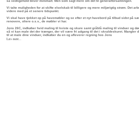
så vedligehold bliver minimalt. Men som sagt mere om det til generalforsamlingen.
Vi talte muligheden for at skifte elselskab til billigere og mere miljørigtig strøm. Det arb
videre med på et senere tidspunkt.
Vi skal have tjekket op på havemøbler og se efter et nyt havebord på tilbud sidst på 
renovere, oliere o.s.v., de møbler vi har.
Jens 26C, indkøber hvid maling til kviste og skure samt gråblå maling til vinduer og dør
så vi kan male det der trænger, der vil være fri adgang til det i skraldeskuret. Mangler 
til at male dine vinduer, indkøber du en og afleverer regning hos Jens
Læs mere...