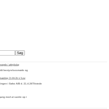
sesmøde / arbejdsdag
oldt bestyrelsesmøde og
orsamling 21-04-26 v/ Lise
ingen i Søbo A/B d. 21.4.26Tilstede
 gang med at samle op i