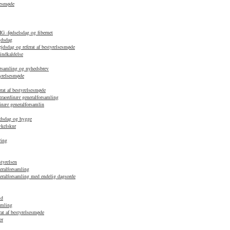
sesmøde
 -fødselsdag og fibernet
jdsdag
ejdsdag og referat af bestyrelsesmøde
indkaldelse
forsamling og nyhedsbrev
tyrelsesmøde
rat af bestyrelsesmøde
traordinær generalforsamling
dinær generalforsamlin
ejdsdag og hygge
ykelskur
ring
tyrelsen
eralforsamling
neralforsamling med endelig dagsorde
ld
amling
at af bestyrelsesmøde
er