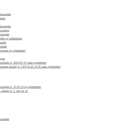
relsesmøde
 mere
relsesmøde
cisering
lsesmøde
møde og indkaldelse
minde
minder
lsesmøde og nyhedsbrev
igen
elsesmøde d. 2018-07-19 samt nyhedsbrev
lsesmøde onsdag d. 19/9-18 kl 19:30 samt nyhedsbrev
lsesmøde d. 31-01-19 og nyhedsbrev
 søndag d. 5. maj kl 10
lsesmøde