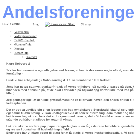
Andelsforening
Blog
Sitemap
Hits: 176960
Velkommen
Vedtægter/referater
Drift/Vedligehold
Økonomi/salg
Kontakt
Beboer info
Kalender
Kære Søboere :)
Tak for fint fremmøde og deltagelse ved festen, vi havde desværre nogle afbud, men det
forståeligt -
Husk vi har arbejdsdag i Søbo søndag d. 17. september kl 10 til frokost.
Jens har netop sat nye, punkterfri dæk på vores trillebøre, så nu må vi passe på dem.
hinanden med at huske på, at de skal efterlades på højkant opg derfor ikke med læs på, 
lille :)
Jeg gentager lige, at den lille græsslåmaskine er til private haver, den anden er kun til
fællesplænen.
Det er ved at udvikle sig til en losseplads bag cykelskuret. Storskrald, skal vi selv opbe
eget skur til afhentning. Vi kan undtagelsesvis deponere større ting, som møbler og hå
hvidevare bag skuret, hvis det er forsynet med navn og dato. Vi kan ikke have poser m
stående og håber at slippe for rotter til vinter.
I skuret skal vi sortere pap, papir, rengjorte glas uden låg i de rette beholdere, grøntaf
og resten i container til husholdningsaffald.
Endvidere har vi klare poser til plast for at få plads til vores husholdningsaffald. Vi sp