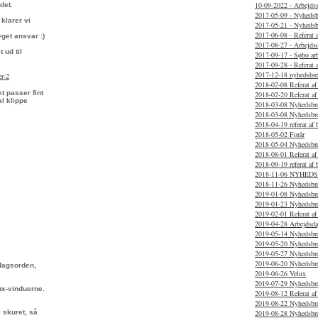
10-09-2022 - Arbejds
det.
2017-05-09 - Nyhedsb
klarer vi
2017-05-21 - Nyhedsb
2017-06-08 - Referat 
get ansvar :)
2017-08-27 - Arbejds
 ud til
2017-09-17 - Søbo ar
2017-09-28 - Referat 
2017-12-18 nyhedsbre
er-2
2018-02-08 Referat af
t passer fint
2018-02-20 Referat a
l klippe
2018-03-08 Nyhedsbr
2018-03-08 Nyhedsbr
2018-04-19 referat af
2018-05-02 Forår
2018-05-04 Nyhedsbr
2018-08-01 Referat a
2018-09-19 referat af
2018-11-06 NYHED
2018-11-26 Nyhedsbr
2019-01-08 Nyhedsbr
2019-01-23 Nyhedsbr
2019-02-01 Referat af
2019-04-28 Arbejdsda
2019-05-14 Nyhedsbr
2019-05-20 Nyhedsbr
2019-05-27 Nyhedsbr
2019-06-20 Nyhedsbr
 dagsorden,
2019-06-26 Velux
2019-07-29 Nyhedsbr
lux-vinduerne.
2019-08-12 Referat af
2019-08-22 Nyhedsbr
 skuret, så
2019-08-28 Nyhedsbr