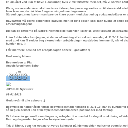
kr. om året ved kun at have 1 container, hvis vi vil fortsætte med det, må vi sortere affal
Øl- og sodavandsdåser skal sorteres i klare plastposer og sættes ud til storskrald - det 
hver især nu, da det ikke fungerer så godt med ugeturnus.
Så ved ugeturnus bærer man bare de klare poser med plast ud og sodavandsdåser er e
Haveaffald må gerne deponeres bagved, men er det i poser, skal man huske at bære det
afhentningsdagene.
http://xn--absbo-thorsager-
7tb.dk/kalend
Du kan se datoerne på Søbo's hjemmeside/kalender :
I den forbindelse kan jeg se, at der er afhentning af storskrald mandag d. 11/9-17, hvilke
med at vi kan få ryddet bag skuret inden arbejdsdagen og således komme til, når vi ska
humlen m.v. :)
I får nærmere besked om arbejdsdagen senere - god aften :)
Med venlig hilsen
Bestyrelsen v/ Pia
Andelsforeningen Søbo
2019-01-08 Nyhedsbrev
08-01-2019
Godt nytår til alle søboere :)
Bestyrelsen holder årets første bestyrelsesmøde torsdag d. 31/1-19, har du punkter til
så læg en seddel i en af bestyrelsesmedlemmernes postkasser med forslag.
Vi forbereder generalforsamlingen og arbejder bl.a. med et forslag til udskiftning af Ve
Dato og dagsorden følger efter bestyrelsesmødet.
Tak til Ninna, som har opdateret vores kalender på hjemmesiden og hængt oversigt op i