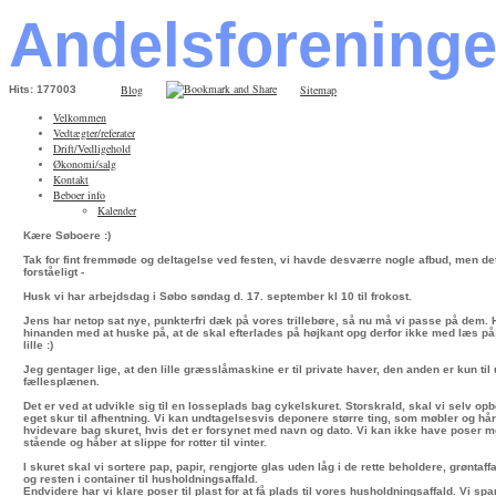
Andelsforening
Blog
Sitemap
Hits: 177003
Velkommen
Vedtægter/referater
Drift/Vedligehold
Økonomi/salg
Kontakt
Beboer info
Kalender
Kære Søboere :)
Tak for fint fremmøde og deltagelse ved festen, vi havde desværre nogle afbud, men det
forståeligt -
Husk vi har arbejdsdag i Søbo søndag d. 17. september kl 10 til frokost.
Jens har netop sat nye, punkterfri dæk på vores trillebøre, så nu må vi passe på dem.
hinanden med at huske på, at de skal efterlades på højkant opg derfor ikke med læs på, 
lille :)
Jeg gentager lige, at den lille græsslåmaskine er til private haver, den anden er kun til
fællesplænen.
Det er ved at udvikle sig til en losseplads bag cykelskuret. Storskrald, skal vi selv opbe
eget skur til afhentning. Vi kan undtagelsesvis deponere større ting, som møbler og hå
hvidevare bag skuret, hvis det er forsynet med navn og dato. Vi kan ikke have poser m
stående og håber at slippe for rotter til vinter.
I skuret skal vi sortere pap, papir, rengjorte glas uden låg i de rette beholdere, grøntaf
og resten i container til husholdningsaffald.
Endvidere har vi klare poser til plast for at få plads til vores husholdningsaffald. Vi sp