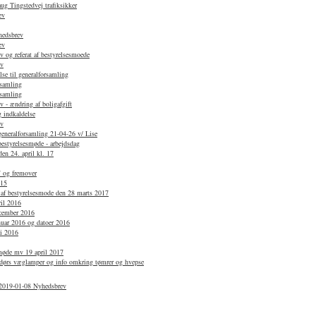
g Tingstedvej trafiksikker
ev
hedsbrev
ev
 og referat af bestyrelsesmoede
ev
se til generalforsamling
rsamling
rsamling
 - ændring af boligafgift
 indkaldelse
ev
 generalforsamling 21-04-26 v/ Lise
bestyrelsesmøde - arbejdsdag
en 24. april kl. 17
7 og fremover
015
 af bestyrelsesmode den 28 marts 2017
ril 2016
ecember 2016
anuar 2016 og datoer 2016
li 2016
smøde mv 19 april 2017
dørs væglamper og info omkring tømrer og hvepse
 2019-01-08 Nyhedsbrev