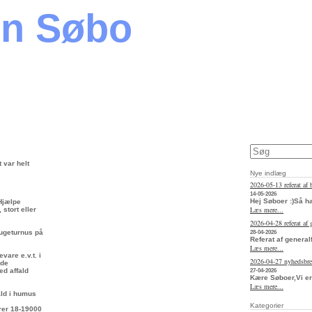
en Søbo
 var helt
Nye indlæg
2026-05-13 referat af 
14-05-2026
Hej Søboer :)Så h
 Hjælpe
Læs mere...
stort eller
2026-04-28 referat af
 ugeturnus på
28-04-2026
Referat af general
Læs mere...
vare e.v.t. i
2026-04-27 nyhedsbr
rde
ed affald
27-04-2026
Kære Søboer,Vi er
Læs mere...
fald i humus
Kategorier
arer 18-19000