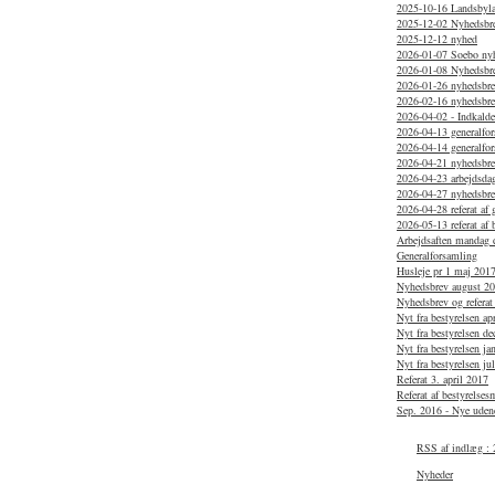
2025-10-16 Landsbylau
2025-12-02 Nyhedsbr
2025-12-12 nyhed
2026-01-07 Soebo ny
2026-01-08 Nyhedsbr
2026-01-26 nyhedsbrev
2026-02-16 nyhedsbr
2026-04-02 - Indkaldel
2026-04-13 generalfo
2026-04-14 generalfo
2026-04-21 nyhedsbrev
2026-04-23 arbejdsdag
2026-04-27 nyhedsbr
2026-04-28 referat af
2026-05-13 referat af 
Arbejdsaften mandag d
Generalforsamling
Husleje pr 1 maj 201
Nyhedsbrev august 2
Nyhedsbrev og referat
Nyt fra bestyrelsen ap
Nyt fra bestyrelsen d
Nyt fra bestyrelsen j
Nyt fra bestyrelsen ju
Referat 3. april 2017
Referat af bestyrelse
Sep. 2016 - Nye uden
RSS af indlæg :
Nyheder