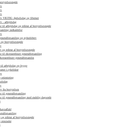
 bestyrelsesmøde
ev
ev
ev
v VIGTIG -fødselsdag og fibernet
v - arbejdsdag
 til arbejdsdag og referat af bestyrelsesmøde
samling indkaldelse
ev
 generalforsamling og nyhedsbrev
d og bestyrelsesmøde
ev
 og referat af bestyrelsesmøde
e til ekstraordinær generalforsamling
ekstraordinær generalforsamlin
 til arbejdsdag og hygge
atur i cykelskur
ev
 orientering
selsdag
ev
 fra bestyrelsen
e til generalforsamling
e til generalforsamling med endelig dagsorde
e
haveaffald
neralforsamling
 og referat af bestyrelsesmøde
g reminder
g