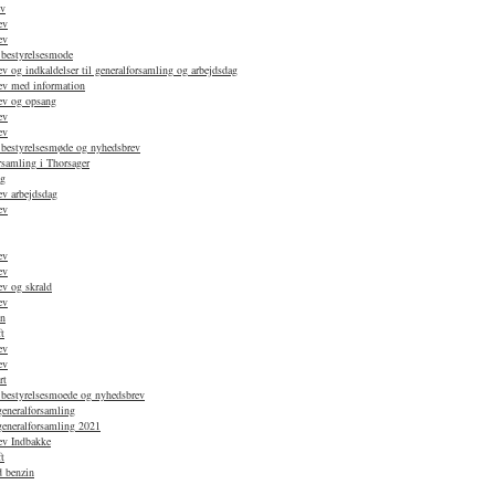
ev
ev
ev
 bestyrelsesmode
 og indkaldelser til generalforsamling og arbejdsdag
ev med information
ev og opsang
ev
ev
 bestyrelsesmøde og nyhedsbrev
rsamling i Thorsager
ag
v arbejdsdag
ev
ev
ev
v og skrald
ev
en
t
ev
ev
rt
 bestyrelsesmoede og nyhedsbrev
generalforsamling
 generalforsamling 2021
ev Indbakke
t
d benzin