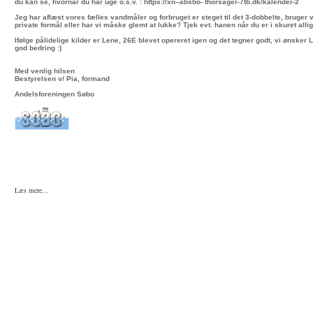
du kan se, hvornår du har uge o.s.v. : https://xn--absbo- thorsager-7tb.dk/kalender-2
Jeg har aflæst vores fælles vandmåler og forbruget er steget til det 3-dobbelte, bruger vi
private formål eller har vi måske glemt at lukke? Tjek evt. hanen når du er i skuret allig
Ifølge pålidelige kilder er Lene, 26E blevet opereret igen og det tegner godt, vi ønsker L
god bedring :)
Med venlig hilsen
Bestyrelsen v/ Pia, formand
Andelsforeningen Søbo
Læs mere...