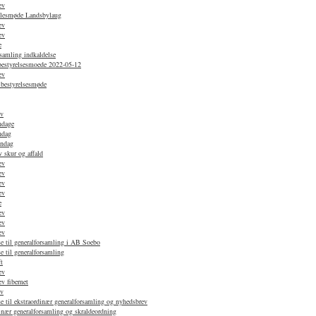
ev
ællesmøde Landsbylaug
ev
ev
e
samling indkaldelse
 bestyrelsesmoede 2022-05-12
ev
 bestyrelsesmøde
ev
ndage
ndag
øndag
 skur og affald
ev
ev
ev
ev
e
ev
ev
ev
e til generalforsamling i AB Soebo
e til generalforsamling
t
ev
v fibernet
ev
e til ekstraordinær generalforsamling og nyhedsbrev
nær generalforsamling og skraldeordning