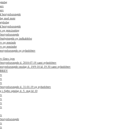
søndag
rev
rev
af bestyrelsesmøde
dag med mere
bejdsdag
af bestyrelsesmøde
v og præcisering
 bestyrelsesmøde
f budgetmøde og indkaldelse
ev og reminde
ev og reminder
 bestyrelsesmøde og nyhedsbrev
ev Græs igen
f bestyrelsesmøde d. 2018-07-19 samt nyhedsbrev
 bestyrelsesmøde onsdag d. 19/9-18 kl 19:30 samt nyhedsbrev
SBREV
ev
ev
ev
 bestyrelsesmøde d. 31-01-19 og nyhedsbrev
g i Søbo søndag d. 5. maj kl 10
ev
ev
ev
ev
ev
 bestyrelsesmøde
ev
ev