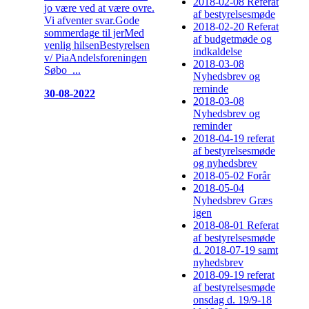
2018-02-08 Referat
jo være ved at være ovre.
af bestyrelsesmøde
Vi afventer svar.Gode
2018-02-20 Referat
sommerdage til jerMed
af budgetmøde og
venlig hilsenBestyrelsen
indkaldelse
v/ PiaAndelsforeningen
2018-03-08
Søbo ...
Nyhedsbrev og
reminde
30-08-2022
2018-03-08
Nyhedsbrev og
reminder
2018-04-19 referat
af bestyrelsesmøde
og nyhedsbrev
2018-05-02 Forår
2018-05-04
Nyhedsbrev Græs
igen
2018-08-01 Referat
af bestyrelsesmøde
d. 2018-07-19 samt
nyhedsbrev
2018-09-19 referat
af bestyrelsesmøde
onsdag d. 19/9-18