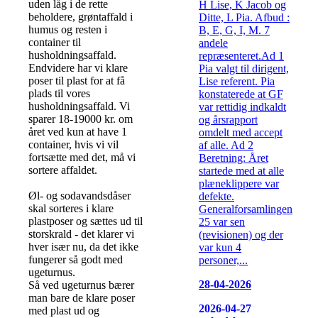
uden låg i de rette
H Lise, K Jacob og
beholdere, grøntaffald i
Ditte, L Pia. Afbud :
humus og resten i
B, E, G, I, M. 7
container til
andele
husholdningsaffald.
repræsenteret.Ad 1
Endvidere har vi klare
Pia valgt til dirigent,
poser til plast for at få
Lise referent. Pia
plads til vores
konstaterede at GF
husholdningsaffald. Vi
var rettidig indkaldt
sparer 18-19000 kr. om
og årsrapport
året ved kun at have 1
omdelt med accept
container, hvis vi vil
af alle. Ad 2
fortsætte med det, må vi
Beretning: Året
sortere affaldet.
startede med at alle
plæneklippere var
Øl- og sodavandsdåser
defekte.
skal sorteres i klare
Generalforsamlingen
plastposer og sættes ud til
25 var sen
storskrald - det klarer vi
(revisionen) og der
hver især nu, da det ikke
var kun 4
fungerer så godt med
personer,...
ugeturnus.
28-04-2026
Så ved ugeturnus bærer
man bare de klare poser
2026-04-27
med plast ud og