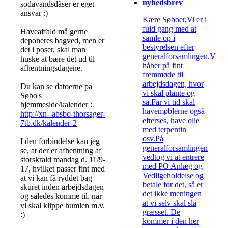
nyhedsbrev
sodavandsdåser er eget
ansvar :)
Kære Søboer,Vi er i
fuld gang med at
Haveaffald må gerne
samle op i
deponeres bagved, men er
bestyrelsen efter
det i poser, skal man
generalforsamlingen.Vi
huske at bære det ud til
håber på fint
afhentningsdagene.
fremmøde til
arbejdsdagen, hvor
Du kan se datoerne på
vi skal plante og
Søbo's
så.Får vi tid skal
hjemmeside/kalender :
havemøblerne også
http://xn--absbo-thorsager-
efterses, have olie
7tb.dk/kalender-2
med terpentin
osv.På
I den forbindelse kan jeg
generalforsamlingen
se, at der er afhentning af
vedtog vi at entrere
storskrald mandag d. 11/9-
med PO Anlæg og
17, hvilket passer fint med
Vedligeholdelse og
at vi kan få ryddet bag
betale for det, så er
skuret inden arbejdsdagen
det ikke meningen
og således komme til, når
at vi selv skal slå
vi skal klippe humlen m.v.
græsset. De
:)
kommer i den her