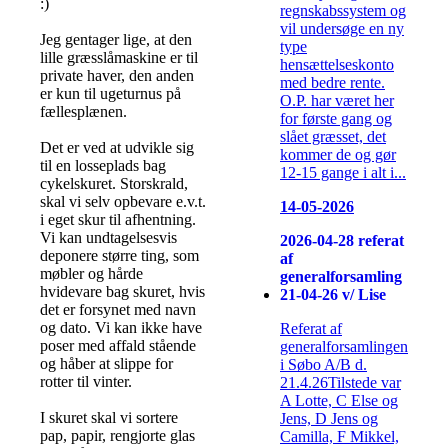
:)
regnskabssystem og
vil undersøge en ny
Jeg gentager lige, at den
type
lille græsslåmaskine er til
hensættelseskonto
private haver, den anden
med bedre rente.
er kun til ugeturnus på
O.P. har været her
fællesplænen.
for første gang og
slået græsset, det
Det er ved at udvikle sig
kommer de og gør
til en losseplads bag
12-15 gange i alt i...
cykelskuret. Storskrald,
skal vi selv opbevare e.v.t.
14-05-2026
i eget skur til afhentning.
Vi kan undtagelsesvis
2026-04-28 referat
deponere større ting, som
af
møbler og hårde
generalforsamling
hvidevare bag skuret, hvis
21-04-26 v/ Lise
det er forsynet med navn
og dato. Vi kan ikke have
Referat af
poser med affald stående
generalforsamlingen
og håber at slippe for
i Søbo A/B d.
rotter til vinter.
21.4.26Tilstede var
A Lotte, C Else og
I skuret skal vi sortere
Jens, D Jens og
pap, papir, rengjorte glas
Camilla, F Mikkel,