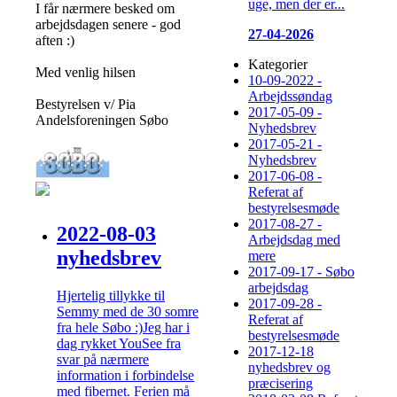
uge, men der er...
I får nærmere besked om
arbejdsdagen senere - god
27-04-2026
aften :)
Kategorier
Med venlig hilsen
10-09-2022 -
Arbejdssøndag
Bestyrelsen v/ Pia
2017-05-09 -
Andelsforeningen Søbo
Nyhedsbrev
2017-05-21 -
Nyhedsbrev
2017-06-08 -
Referat af
bestyrelsesmøde
2017-08-27 -
2022-08-03
Arbejdsdag med
nyhedsbrev
mere
2017-09-17 - Søbo
arbejdsdag
Hjertelig tillykke til
2017-09-28 -
Semmy med de 30 somre
Referat af
fra hele Søbo :)Jeg har i
bestyrelsesmøde
dag rykket YouSee fra
2017-12-18
svar på nærmere
nyhedsbrev og
information i forbindelse
præcisering
med fibernet. Ferien må