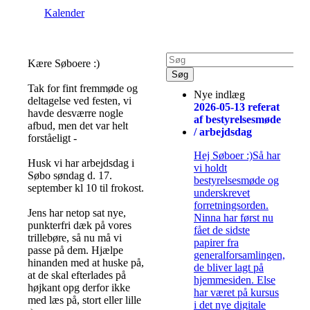
Kalender
Kære Søboere :)
Tak for fint fremmøde og
Nye indlæg
deltagelse ved festen, vi
2026-05-13 referat
havde desværre nogle
af bestyrelsesmøde
afbud, men det var helt
/ arbejdsdag
forståeligt -
Hej Søboer :)Så har
Husk vi har arbejdsdag i
vi holdt
Søbo søndag d. 17.
bestyrelsesmøde og
september kl 10 til frokost.
underskrevet
forretningsorden.
Jens har netop sat nye,
Ninna har først nu
punkterfri dæk på vores
fået de sidste
trillebøre, så nu må vi
papirer fra
passe på dem. Hjælpe
generalforsamlingen,
hinanden med at huske på,
de bliver lagt på
at de skal efterlades på
hjemmesiden. Else
højkant opg derfor ikke
har været på kursus
med læs på, stort eller lille
i det nye digitale