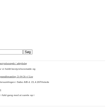
bestyrelsesmøde / arbejdsdag
ar vi holdt bestyrelsesmøde og
 generalforsamling 21-04-26 v/ Lise
forsamlingen i Søbo A/B d. 21.4.26Tilstede
ev
 i fuld gang med at samle op i