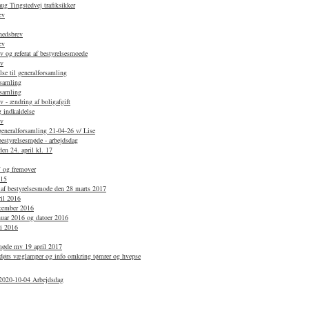
g Tingstedvej trafiksikker
ev
hedsbrev
ev
 og referat af bestyrelsesmoede
ev
se til generalforsamling
rsamling
rsamling
 - ændring af boligafgift
 indkaldelse
ev
 generalforsamling 21-04-26 v/ Lise
bestyrelsesmøde - arbejdsdag
en 24. april kl. 17
7 og fremover
015
 af bestyrelsesmode den 28 marts 2017
ril 2016
ecember 2016
anuar 2016 og datoer 2016
li 2016
smøde mv 19 april 2017
dørs væglamper og info omkring tømrer og hvepse
2020-10-04 Arbejdsdag