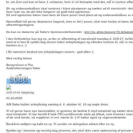
kr. om året ved kun at have 1 container, hvis vi vil fortsætte med det, må vi sortere affal
Øl- og sodavandsdåser skal sorteres i klare plastposer og sættes ud til storskrald - det 
hver især nu, da det ikke fungerer så godt med ugeturnus.
Så ved ugeturnus bærer man bare de klare poser med plast ud og sodavandsdåser er e
Haveaffald må gerne deponeres bagved, men er det i poser, skal man huske at bære det
afhentningsdagene.
http://xn--absbo-thorsager-
7tb.dk/kalend
Du kan se datoerne på Søbo's hjemmeside/kalender :
I den forbindelse kan jeg se, at der er afhentning af storskrald mandag d. 11/9-17, hvilke
med at vi kan få ryddet bag skuret inden arbejdsdagen og således komme til, når vi ska
humlen m.v. :)
I får nærmere besked om arbejdsdagen senere - god aften :)
Med venlig hilsen
Bestyrelsen v/ Pia
Andelsforeningen Søbo
2020-10-04 Arbejdsdag
01-10-2020
A/B Søbo holder arbejdsdag søndag d. 4. oktober kl. 10 og nogle timer.
Vi vil gerne have nye havemøbler, vi gemmer de bedste 6 med metalstel og sætter de
med metalstel. Vi har bestilt 8 lette FSC-certificerede stole på tilbud, som kommer snares
af de små borde, så supplerer vi evt. næste år :) Vi køber også ny regnvandstønde.
Beskåret rødtjørn og købt en ny. Vi sender en delegation afsted efter en ny.
Ryddet op i skurene og navnlig bag skurene, der skal ikke være opbevaring af private t