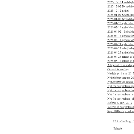
2025-10-16 Landsbylau
2025-12-02 Nyhedsbr
2025-12-12 nyhed
2026-01-07 Soebo ny
2026-01-08 Nyhedsbr
2026-01-26 nyhedsbrev
2026-02-16 nyhedsbr
2026-04-02 - Indkaldel
2026-04-13 generalfo
2026-04-14 generalfo
2026-04-21 nyhedsbrev
2026-04-23 arbejdsdag
2026-04-27 nyhedsbr
2026-04-28 referat af
2026-05-13 referat af 
Arbejdsaften mandag d
Generalforsamling
Husleje pr 1 maj 201
Nyhedsbrev august 2
Nyhedsbrev og referat
Nyt fra bestyrelsen ap
Nyt fra bestyrelsen d
Nyt fra bestyrelsen j
Nyt fra bestyrelsen ju
Referat 3. april 2017
Referat af bestyrelse
Sep. 2016 - Nye uden
RSS af indlæg : 
Nyheder