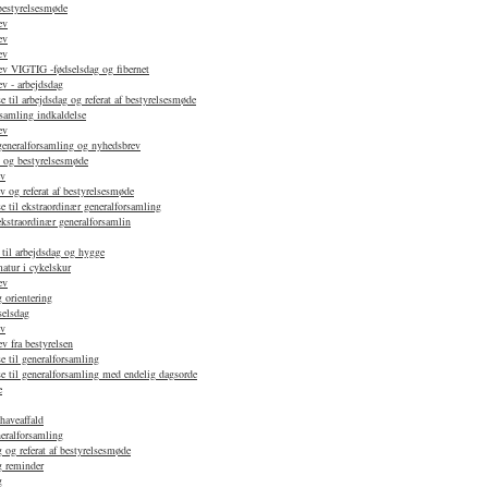
 bestyrelsesmøde
ev
ev
ev
v VIGTIG -fødselsdag og fibernet
v - arbejdsdag
 til arbejdsdag og referat af bestyrelsesmøde
samling indkaldelse
ev
 generalforsamling og nyhedsbrev
d og bestyrelsesmøde
ev
 og referat af bestyrelsesmøde
e til ekstraordinær generalforsamling
ekstraordinær generalforsamlin
 til arbejdsdag og hygge
atur i cykelskur
ev
 orientering
selsdag
ev
 fra bestyrelsen
e til generalforsamling
e til generalforsamling med endelig dagsorde
e
haveaffald
neralforsamling
 og referat af bestyrelsesmøde
g reminder
g