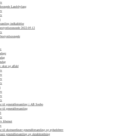
ev
ællesmøde Landsbylaug
ev
ev
e
samling indkaldelse
 bestyrelsesmoede 2022-05-12
ev
 bestyrelsesmøde
ev
ndage
ndag
øndag
 skur og affald
ev
ev
ev
ev
e
ev
ev
ev
e til generalforsamling i AB Soebo
e til generalforsamling
t
ev
v fibernet
ev
e til ekstraordinær generalforsamling og nyhedsbrev
nær generalforsamling og skraldeordning