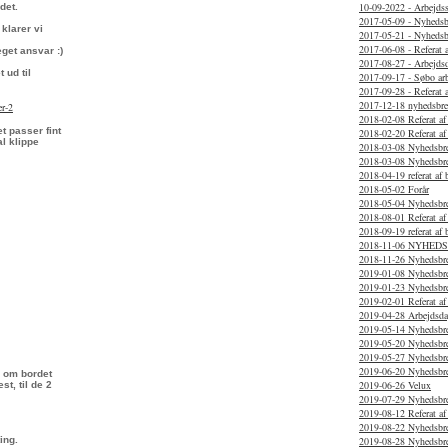
10-09-2022 - Arbejds
det.
2017-05-09 - Nyhedsb
klarer vi
2017-05-21 - Nyhedsb
2017-06-08 - Referat 
get ansvar :)
2017-08-27 - Arbejds
 ud til
2017-09-17 - Søbo ar
2017-09-28 - Referat 
2017-12-18 nyhedsbre
er-2
2018-02-08 Referat af
t passer fint
2018-02-20 Referat a
l klippe
2018-03-08 Nyhedsbr
2018-03-08 Nyhedsbr
2018-04-19 referat af
2018-05-02 Forår
2018-05-04 Nyhedsbr
2018-08-01 Referat a
2018-09-19 referat af
2018-11-06 NYHED
2018-11-26 Nyhedsbr
2019-01-08 Nyhedsbr
2019-01-23 Nyhedsbr
2019-02-01 Referat af
2019-04-28 Arbejdsda
2019-05-14 Nyhedsbr
2019-05-20 Nyhedsbr
2019-05-27 Nyhedsbr
2019-06-20 Nyhedsbr
m om bordet
2019-06-26 Velux
t, til de 2
2019-07-29 Nyhedsbr
2019-08-12 Referat af
2019-08-22 Nyhedsbr
ing.
2019-08-28 Nyhedsbr