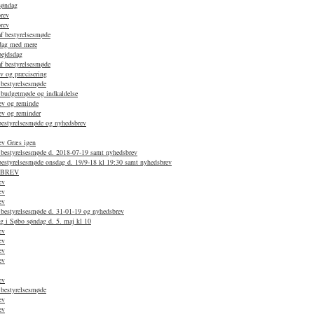
søndag
rev
rev
af bestyrelsesmøde
dag med mere
bejdsdag
af bestyrelsesmøde
v og præcisering
 bestyrelsesmøde
f budgetmøde og indkaldelse
ev og reminde
ev og reminder
 bestyrelsesmøde og nyhedsbrev
ev Græs igen
f bestyrelsesmøde d. 2018-07-19 samt nyhedsbrev
 bestyrelsesmøde onsdag d. 19/9-18 kl 19:30 samt nyhedsbrev
SBREV
ev
ev
ev
 bestyrelsesmøde d. 31-01-19 og nyhedsbrev
g i Søbo søndag d. 5. maj kl 10
ev
ev
ev
ev
ev
 bestyrelsesmøde
ev
ev