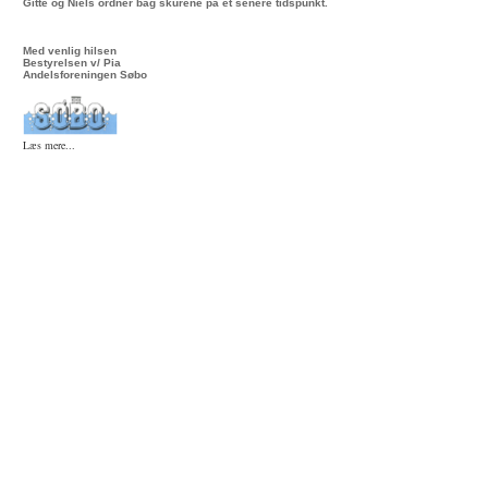
Gitte og Niels ordner bag skurene på et senere tidspunkt.
Med venlig hilsen
Bestyrelsen v/ Pia
Andelsforeningen Søbo
Læs mere...