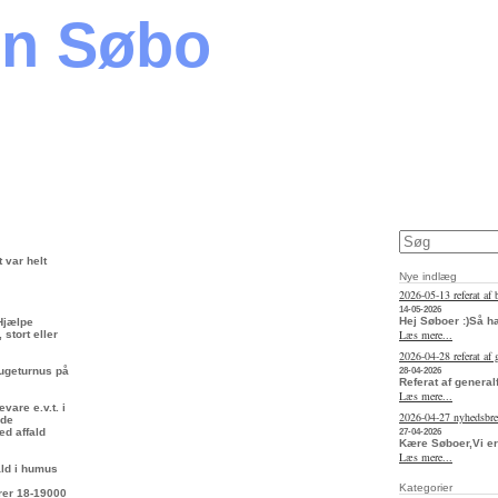
en Søbo
 var helt
Nye indlæg
2026-05-13 referat af 
14-05-2026
Hej Søboer :)Så h
 Hjælpe
Læs mere...
stort eller
2026-04-28 referat af
 ugeturnus på
28-04-2026
Referat af general
Læs mere...
vare e.v.t. i
2026-04-27 nyhedsbr
rde
ed affald
27-04-2026
Kære Søboer,Vi er
Læs mere...
fald i humus
Kategorier
arer 18-19000