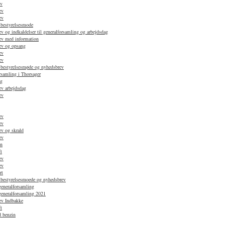
ev
ev
ev
 bestyrelsesmode
 og indkaldelser til generalforsamling og arbejdsdag
ev med information
ev og opsang
ev
ev
 bestyrelsesmøde og nyhedsbrev
rsamling i Thorsager
ag
v arbejdsdag
ev
ev
ev
v og skrald
ev
en
t
ev
ev
rt
 bestyrelsesmoede og nyhedsbrev
generalforsamling
 generalforsamling 2021
ev Indbakke
t
d benzin