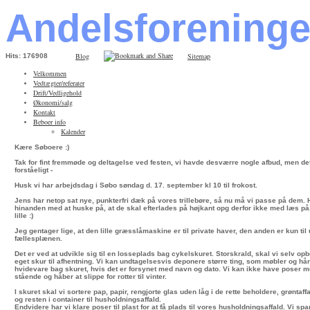
Andelsforening
Blog
Sitemap
Hits: 176908
Velkommen
Vedtægter/referater
Drift/Vedligehold
Økonomi/salg
Kontakt
Beboer info
Kalender
Kære Søboere :)
Tak for fint fremmøde og deltagelse ved festen, vi havde desværre nogle afbud, men det
forståeligt -
Husk vi har arbejdsdag i Søbo søndag d. 17. september kl 10 til frokost.
Jens har netop sat nye, punkterfri dæk på vores trillebøre, så nu må vi passe på dem.
hinanden med at huske på, at de skal efterlades på højkant opg derfor ikke med læs på, 
lille :)
Jeg gentager lige, at den lille græsslåmaskine er til private haver, den anden er kun til
fællesplænen.
Det er ved at udvikle sig til en losseplads bag cykelskuret. Storskrald, skal vi selv opbe
eget skur til afhentning. Vi kan undtagelsesvis deponere større ting, som møbler og hå
hvidevare bag skuret, hvis det er forsynet med navn og dato. Vi kan ikke have poser m
stående og håber at slippe for rotter til vinter.
I skuret skal vi sortere pap, papir, rengjorte glas uden låg i de rette beholdere, grøntaf
og resten i container til husholdningsaffald.
Endvidere har vi klare poser til plast for at få plads til vores husholdningsaffald. Vi sp