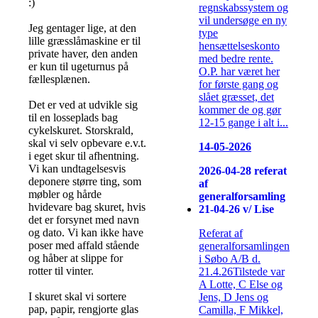
:)
regnskabssystem og
vil undersøge en ny
Jeg gentager lige, at den
type
lille græsslåmaskine er til
hensættelseskonto
private haver, den anden
med bedre rente.
er kun til ugeturnus på
O.P. har været her
fællesplænen.
for første gang og
slået græsset, det
Det er ved at udvikle sig
kommer de og gør
til en losseplads bag
12-15 gange i alt i...
cykelskuret. Storskrald,
skal vi selv opbevare e.v.t.
14-05-2026
i eget skur til afhentning.
Vi kan undtagelsesvis
2026-04-28 referat
deponere større ting, som
af
møbler og hårde
generalforsamling
hvidevare bag skuret, hvis
21-04-26 v/ Lise
det er forsynet med navn
og dato. Vi kan ikke have
Referat af
poser med affald stående
generalforsamlingen
og håber at slippe for
i Søbo A/B d.
rotter til vinter.
21.4.26Tilstede var
A Lotte, C Else og
I skuret skal vi sortere
Jens, D Jens og
pap, papir, rengjorte glas
Camilla, F Mikkel,