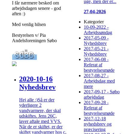
uge, men der er...
I får nærmere besked om
arbejdsdagen senere - god
27-04-2026
aften :)
Kategorier
Med venlig hilsen
10-09-2022 -
Arbejdssøndag
Bestyrelsen v/ Pia
2017-05-09 -
Andelsforeningen Søbo
Nyhedsbrev
2017-05-21 -
Nyhedsbrev
2017-06-08 -
Referat af
bestyrelsesmøde
2017-08-27 -
2020-10-16
Arbejdsdag med
Nyhedsbrev
mere
2017-09-17 - Søbo
arbejdsdag
Hej alle :)Så er der
2017-09-28 -
yderligere 2
Referat af
vandvarmere, der skal
bestyrelsesmøde
udskiftes. Jens 26C,
2017-12-18
laver aftale med VVS.
nyhedsbrev og
Når de er skiftet, er der
præcisering
skiftet vandvarmer hos c,