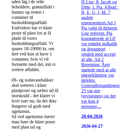
uden låg i de rette
H Lise, K Jacob og
beholdere, grøntaffald i
Ditte, L Pia. Afbud :
humus og resten i
B, E, G, I, M. 7
container til
andele
husholdningsaffald.
repræsenteret.Ad 1
Endvidere har vi klare
Pia valgt til dirigent,
poser til plast for at få
Lise referent. Pia
plads til vores
konstaterede at GF
husholdningsaffald. Vi
var rettidig indkaldt
sparer 18-19000 kr. om
og årsrapport
året ved kun at have 1
omdelt med accept
container, hvis vi vil
af alle. Ad 2
fortsætte med det, må vi
Beretning: Året
sortere affaldet.
startede med at alle
plæneklippere var
Øl- og sodavandsdåser
defekte.
skal sorteres i klare
Generalforsamlingen
plastposer og sættes ud til
25 var sen
storskrald - det klarer vi
(revisionen) og der
hver især nu, da det ikke
var kun 4
fungerer så godt med
personer,...
ugeturnus.
28-04-2026
Så ved ugeturnus bærer
man bare de klare poser
2026-04-27
med plast ud og