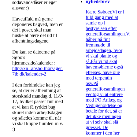
nyhedsbrev
sodavandsdåser er eget
ansvar :)
Kære Søboer,Vi er i
fuld gang med at
Haveaffald må gerne
samle op i
deponeres bagved, men er
bestyrelsen efter
det i poser, skal man
generalforsamlingen.Vi
huske at bære det ud til
håber på fint
afhentningsdagene.
fremmøde til
arbejdsdagen, hvor
Du kan se datoerne på
vi skal plante og
Søbo's
så.Får vi tid skal
hjemmeside/kalender :
havemøblerne også
http://xn--absbo-thorsager-
efterses, have olie
7tb.dk/kalender-2
med terpentin
osv.På
I den forbindelse kan jeg
generalforsamlingen
se, at der er afhentning af
vedtog vi at entrere
storskrald mandag d. 11/9-
med PO Anlæg og
17, hvilket passer fint med
Vedligeholdelse og
at vi kan få ryddet bag
betale for det, så er
skuret inden arbejdsdagen
det ikke meningen
og således komme til, når
at vi selv skal slå
vi skal klippe humlen m.v.
græsset. De
:)
kommer i den her