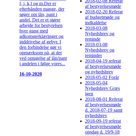
2018-02-08 Referat
f, i, k,l og m.Der er
af bestyrelsesmøde
efterhånden mange, der
2018-02-20 Referat
søger om lån, pant i
af budgetmøde og
andel. Det er et større
indkaldelse
arbejde for bestyrelsen
2018-03-08
hver gang med
Nyhedsbrev og
adkomsterklæringer og
reminde
inddrivelse af gebyr. I
2018-03-08
den forbindelse gør vi
Nyhedsbrev og
opmærksom på, at der
reminder
ved optagelse af lån/pant
2018-04-19 referat
i andelen i følge vores...
af bestyrelsesmøde
og nyhedsbrev
16-10-2020
2018-05-02 Forår
2018-05-04
Nyhedsbrev Græs
igen
2018-08-01 Referat
af bestyrelsesmøde
d. 2018-07-19 samt
nyhedsbrev
2018-09-19 referat
af bestyrelsesmøde
onsdag d. 19/9-18