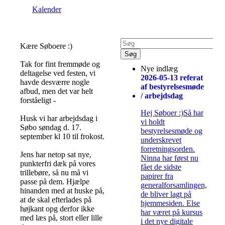
Kalender
Kære Søboere :)
Tak for fint fremmøde og
Nye indlæg
deltagelse ved festen, vi
2026-05-13 referat
havde desværre nogle
af bestyrelsesmøde
afbud, men det var helt
/ arbejdsdag
forståeligt -
Hej Søboer :)Så har
Husk vi har arbejdsdag i
vi holdt
Søbo søndag d. 17.
bestyrelsesmøde og
september kl 10 til frokost.
underskrevet
forretningsorden.
Jens har netop sat nye,
Ninna har først nu
punkterfri dæk på vores
fået de sidste
trillebøre, så nu må vi
papirer fra
passe på dem. Hjælpe
generalforsamlingen,
hinanden med at huske på,
de bliver lagt på
at de skal efterlades på
hjemmesiden. Else
højkant opg derfor ikke
har været på kursus
med læs på, stort eller lille
i det nye digitale