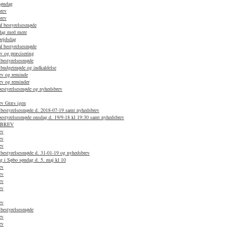
søndag
rev
rev
af bestyrelsesmøde
dag med mere
bejdsdag
af bestyrelsesmøde
v og præcisering
 bestyrelsesmøde
f budgetmøde og indkaldelse
ev og reminde
ev og reminder
 bestyrelsesmøde og nyhedsbrev
ev Græs igen
f bestyrelsesmøde d. 2018-07-19 samt nyhedsbrev
 bestyrelsesmøde onsdag d. 19/9-18 kl 19:30 samt nyhedsbrev
SBREV
ev
ev
ev
 bestyrelsesmøde d. 31-01-19 og nyhedsbrev
g i Søbo søndag d. 5. maj kl 10
ev
ev
ev
ev
ev
 bestyrelsesmøde
ev
ev