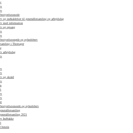
ev
ev
ev
 bestyrelsesmode
 og indkaldelser til generalforsamling og arbejdsdag
ev med information
ev og opsang
ev
ev
 bestyrelsesmøde og nyhedsbrev
rsamling i Thorsager
ag
v arbejdsdag
ev
ev
ev
v og skrald
ev
en
t
ev
ev
rt
 bestyrelsesmoede og nyhedsbrev
generalforsamling
 generalforsamling 2021
ev Indbakke
t
d benzin