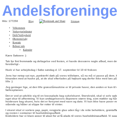
Andelsforening
Blog
Sitemap
Hits: 177250
Velkommen
Vedtægter/referater
Drift/Vedligehold
Økonomi/salg
Kontakt
Beboer info
Kalender
Kære Søboere :)
Tak for fint fremmøde og deltagelse ved festen, vi havde desværre nogle afbud, men det
forståeligt -
Husk vi har arbejdsdag i Søbo søndag d. 17. september kl 10 til frokost.
Jens har netop sat nye, punkterfri dæk på vores trillebøre, så nu må vi passe på dem.
hinanden med at huske på, at de skal efterlades på højkant opg derfor ikke med læs på, 
lille :)
Jeg gentager lige, at den lille græsslåmaskine er til private haver, den anden er kun til
fællesplænen.
Det er ved at udvikle sig til en losseplads bag cykelskuret. Storskrald, skal vi selv opbe
eget skur til afhentning. Vi kan undtagelsesvis deponere større ting, som møbler og hå
hvidevare bag skuret, hvis det er forsynet med navn og dato. Vi kan ikke have poser m
stående og håber at slippe for rotter til vinter.
I skuret skal vi sortere pap, papir, rengjorte glas uden låg i de rette beholdere, grøntaf
og resten i container til husholdningsaffald.
Endvidere har vi klare poser til plast for at få plads til vores husholdningsaffald. Vi sp