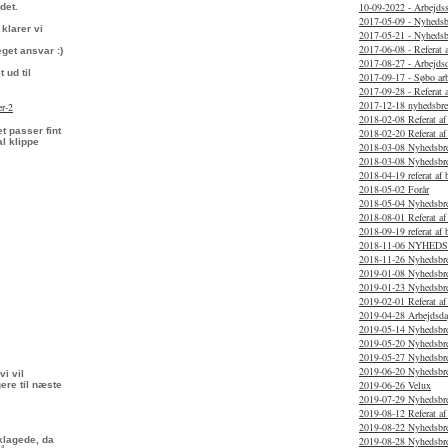
10-09-2022 - Arbejds
det.
2017-05-09 - Nyhedsb
klarer vi
2017-05-21 - Nyhedsb
2017-06-08 - Referat 
get ansvar :)
2017-08-27 - Arbejds
 ud til
2017-09-17 - Søbo ar
2017-09-28 - Referat 
2017-12-18 nyhedsbre
er-2
2018-02-08 Referat af
t passer fint
2018-02-20 Referat a
l klippe
2018-03-08 Nyhedsbr
2018-03-08 Nyhedsbr
2018-04-19 referat af
2018-05-02 Forår
2018-05-04 Nyhedsbr
2018-08-01 Referat a
2018-09-19 referat af
2018-11-06 NYHED
2018-11-26 Nyhedsbr
2019-01-08 Nyhedsbr
2019-01-23 Nyhedsbr
2019-02-01 Referat af
2019-04-28 Arbejdsda
2019-05-14 Nyhedsbr
2019-05-20 Nyhedsbr
2019-05-27 Nyhedsbr
2019-06-20 Nyhedsbr
vi vil
2019-06-26 Velux
ere til næste
2019-07-29 Nyhedsbr
2019-08-12 Referat af
2019-08-22 Nyhedsbr
klagede, da
2019-08-28 Nyhedsbr