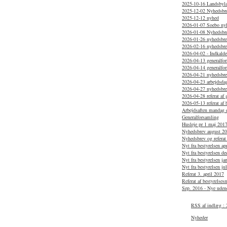
2025-10-16 Landsbylau
2025-12-02 Nyhedsbr
2025-12-12 nyhed
2026-01-07 Soebo ny
2026-01-08 Nyhedsbr
2026-01-26 nyhedsbrev
2026-02-16 nyhedsbr
2026-04-02 - Indkaldel
2026-04-13 generalfo
2026-04-14 generalfo
2026-04-21 nyhedsbrev
2026-04-23 arbejdsdag
2026-04-27 nyhedsbr
2026-04-28 referat af
2026-05-13 referat af 
Arbejdsaften mandag d
Generalforsamling
Husleje pr 1 maj 201
Nyhedsbrev august 2
Nyhedsbrev og referat
Nyt fra bestyrelsen ap
Nyt fra bestyrelsen d
Nyt fra bestyrelsen j
Nyt fra bestyrelsen ju
Referat 3. april 2017
Referat af bestyrelse
Sep. 2016 - Nye uden
RSS af indlæg : 
Nyheder