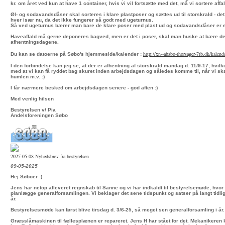
kr. om året ved kun at have 1 container, hvis vi vil fortsætte med det, må vi sortere affal
Øl- og sodavandsdåser skal sorteres i klare plastposer og sættes ud til storskrald - det 
hver især nu, da det ikke fungerer så godt med ugeturnus.
Så ved ugeturnus bærer man bare de klare poser med plast ud og sodavandsdåser er e
Haveaffald må gerne deponeres bagved, men er det i poser, skal man huske at bære det
afhentningsdagene.
http://xn--absbo-thorsager-
7tb.dk/kalend
Du kan se datoerne på Søbo's hjemmeside/kalender :
I den forbindelse kan jeg se, at der er afhentning af storskrald mandag d. 11/9-17, hvilke
med at vi kan få ryddet bag skuret inden arbejdsdagen og således komme til, når vi ska
humlen m.v. :)
I får nærmere besked om arbejdsdagen senere - god aften :)
Med venlig hilsen
Bestyrelsen v/ Pia
Andelsforeningen Søbo
2025-05-08 Nyhedsbrev fra bestyrelsen
09-05-2025
Hej Søboer :)
Jens har netop afleveret regnskab til Sanne og vi har indkaldt til bestyrelsemøde, hvor 
planlægge generalforsamlingen. Vi beklager det sene tidspunkt og satser på langt tidlig
år.
Bestyrelsesmøde kan først blive tirsdag d. 3/6-25, så meget sen generalforsamling i år.
Græsslåmaskinen til fællesplænen er repareret. Jens H har stået for det. Mekanikeren 