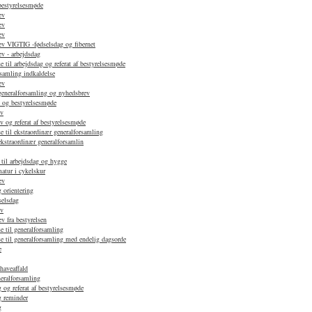
 bestyrelsesmøde
ev
ev
ev
v VIGTIG -fødselsdag og fibernet
v - arbejdsdag
 til arbejdsdag og referat af bestyrelsesmøde
samling indkaldelse
ev
 generalforsamling og nyhedsbrev
d og bestyrelsesmøde
ev
 og referat af bestyrelsesmøde
e til ekstraordinær generalforsamling
ekstraordinær generalforsamlin
 til arbejdsdag og hygge
atur i cykelskur
ev
 orientering
selsdag
ev
 fra bestyrelsen
e til generalforsamling
e til generalforsamling med endelig dagsorde
e
haveaffald
neralforsamling
 og referat af bestyrelsesmøde
g reminder
g