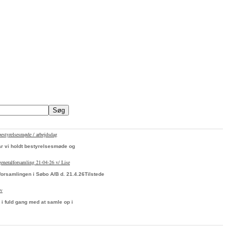
bestyrelsesmøde / arbejdsdag
ar vi holdt bestyrelsesmøde og
 generalforsamling 21-04-26 v/ Lise
forsamlingen i Søbo A/B d. 21.4.26Tilstede
ev
 i fuld gang med at samle op i