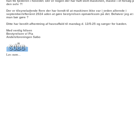
han fik fjederen i hovedet. Der er nogen der har haft skilt maskinen, måske i et forsøg 
den selv ?!
Der er tilsyneladende flere der har kendt til at maskinen ikke var i orden allerede i
september/efteråret 2024 uden at gøre bestyrelsen opmærksom på det. Behøver jeg at 
man bør gøre ?
Ditte har bestilt afhentning af haveaffald til mandag d. 12/5-25 og sørger for kæden.
Med venlig hilsen
Bestyrelsen v/ Pia
Andelsforeningen Søbo
Læs mere...