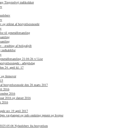
g Tingstedvej trafiksikker
ev
hedsbrev
ev
 og referat af bestyrelsesmoede
ev
se til generalforsamling
rsamling
rsamling
 - ændring af boligafgift
 indkaldelse
ev
 generalforsamling 21-04-26 v/ Lise
bestyrelsesmøde - arbejdsdag
en 24. april kl. 17
7 og fremover
015
 af bestyrelsesmode den 28 marts 2017
ril 2016
ecember 2016
anuar 2016 og datoer 2016
li 2016
smøde mv 19 april 2017
dørs væglamper og info omkring tømrer og hvepse
2025-05-08 Nyhedsbrev fra bestyrelsen