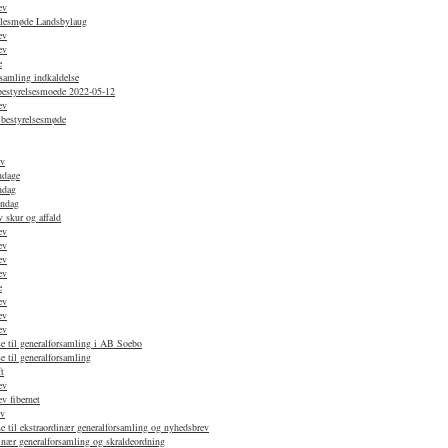
ev
ællesmøde Landsbylaug
ev
ev
e
samling indkaldelse
 bestyrelsesmoede 2022-05-12
ev
 bestyrelsesmøde
ev
ndage
ndag
øndag
 skur og affald
ev
ev
ev
ev
e
ev
ev
ev
e til generalforsamling i AB Soebo
e til generalforsamling
t
ev
v fibernet
ev
e til ekstraordinær generalforsamling og nyhedsbrev
nær generalforsamling og skraldeordning