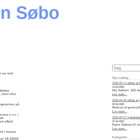
en Søbo
 var helt
Nye indlæg
2026-05-13 referat af 
14-05-2026
Hej Søboer :)Så h
 Hjælpe
Læs mere...
stort eller
2026-04-28 referat af
 ugeturnus på
28-04-2026
Referat af general
Læs mere...
vare e.v.t. i
2026-04-27 nyhedsbr
rde
ed affald
27-04-2026
Kære Søboer,Vi er
Læs mere...
fald i humus
Kategorier
arer 18-19000