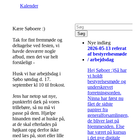
Kalender
Kære Søboere :)
Tak for fint fremmøde og
Nye indlæg
deltagelse ved festen, vi
2026-05-13 referat
havde desværre nogle
af bestyrelsesmøde
afbud, men det var helt
/ arbejdsdag
forståeligt -
Hej Søboer :)Så har
Husk vi har arbejdsdag i
vi holdt
Søbo søndag d. 17.
bestyrelsesmøde og
september kl 10 til frokost.
underskrevet
forretningsorden.
Jens har netop sat nye,
Ninna har først nu
punkterfri dæk på vores
fået de sidste
trillebøre, så nu må vi
papirer fra
passe på dem. Hjælpe
generalforsamlingen,
hinanden med at huske på,
de bliver lagt på
at de skal efterlades på
hjemmesiden. Else
højkant opg derfor ikke
har været på kursus
med læs på, stort eller lille
i det nye digitale