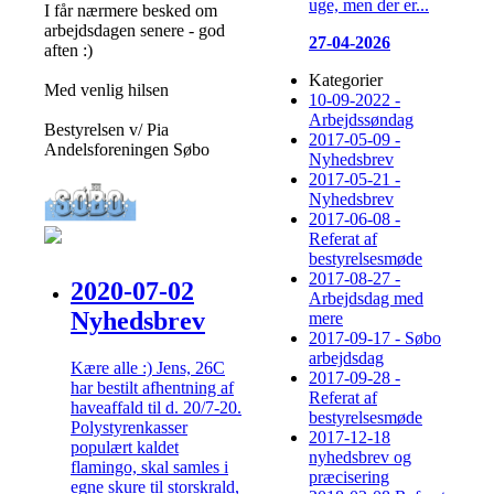
uge, men der er...
I får nærmere besked om
arbejdsdagen senere - god
27-04-2026
aften :)
Kategorier
Med venlig hilsen
10-09-2022 -
Arbejdssøndag
Bestyrelsen v/ Pia
2017-05-09 -
Andelsforeningen Søbo
Nyhedsbrev
2017-05-21 -
Nyhedsbrev
2017-06-08 -
Referat af
bestyrelsesmøde
2017-08-27 -
2020-07-02
Arbejdsdag med
Nyhedsbrev
mere
2017-09-17 - Søbo
arbejdsdag
Kære alle :) Jens, 26C
2017-09-28 -
har bestilt afhentning af
Referat af
haveaffald til d. 20/7-20.
bestyrelsesmøde
Polystyrenkasser
2017-12-18
populært kaldet
nyhedsbrev og
flamingo, skal samles i
præcisering
egne skure til storskrald,