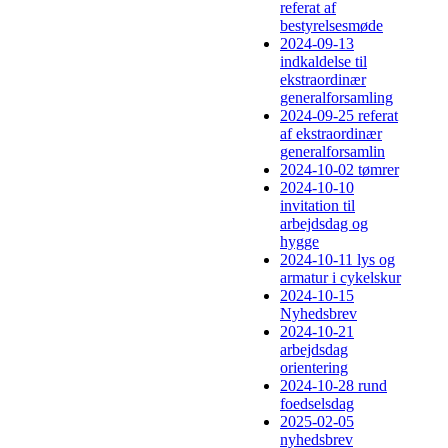
referat af
bestyrelsesmøde
2024-09-13
indkaldelse til
ekstraordinær
generalforsamling
2024-09-25 referat
af ekstraordinær
generalforsamlin
2024-10-02 tømrer
2024-10-10
invitation til
arbejdsdag og
hygge
2024-10-11 lys og
armatur i cykelskur
2024-10-15
Nyhedsbrev
2024-10-21
arbejdsdag
orientering
2024-10-28 rund
foedselsdag
2025-02-05
nyhedsbrev