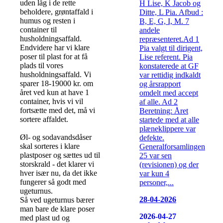
uden låg i de rette
H Lise, K Jacob og
beholdere, grøntaffald i
Ditte, L Pia. Afbud :
humus og resten i
B, E, G, I, M. 7
container til
andele
husholdningsaffald.
repræsenteret.Ad 1
Endvidere har vi klare
Pia valgt til dirigent,
poser til plast for at få
Lise referent. Pia
plads til vores
konstaterede at GF
husholdningsaffald. Vi
var rettidig indkaldt
sparer 18-19000 kr. om
og årsrapport
året ved kun at have 1
omdelt med accept
container, hvis vi vil
af alle. Ad 2
fortsætte med det, må vi
Beretning: Året
sortere affaldet.
startede med at alle
plæneklippere var
Øl- og sodavandsdåser
defekte.
skal sorteres i klare
Generalforsamlingen
plastposer og sættes ud til
25 var sen
storskrald - det klarer vi
(revisionen) og der
hver især nu, da det ikke
var kun 4
fungerer så godt med
personer,...
ugeturnus.
28-04-2026
Så ved ugeturnus bærer
man bare de klare poser
2026-04-27
med plast ud og