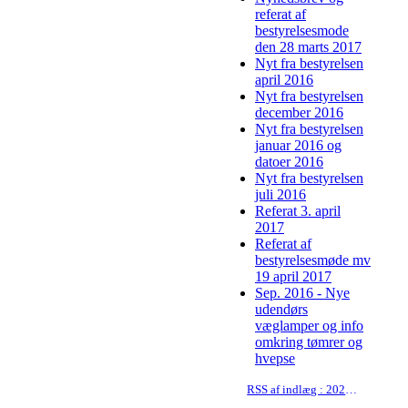
referat af
bestyrelsesmode
den 28 marts 2017
Nyt fra bestyrelsen
april 2016
Nyt fra bestyrelsen
december 2016
Nyt fra bestyrelsen
januar 2016 og
datoer 2016
Nyt fra bestyrelsen
juli 2016
Referat 3. april
2017
Referat af
bestyrelsesmøde mv
19 april 2017
Sep. 2016 - Nye
udendørs
væglamper og info
omkring tømrer og
hvepse
RSS af indlæg : 2020-06-10 Nyhedsbrev og opsang