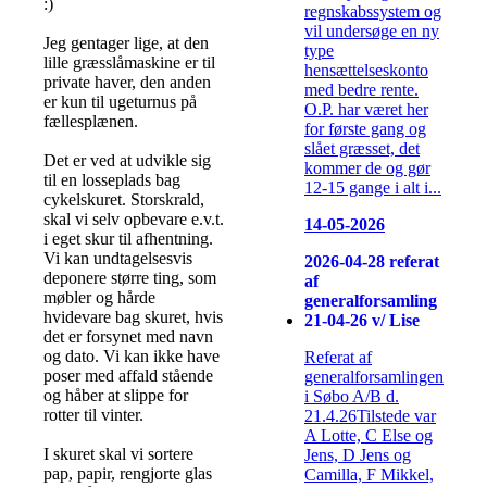
:)
regnskabssystem og
vil undersøge en ny
Jeg gentager lige, at den
type
lille græsslåmaskine er til
hensættelseskonto
private haver, den anden
med bedre rente.
er kun til ugeturnus på
O.P. har været her
fællesplænen.
for første gang og
slået græsset, det
Det er ved at udvikle sig
kommer de og gør
til en losseplads bag
12-15 gange i alt i...
cykelskuret. Storskrald,
skal vi selv opbevare e.v.t.
14-05-2026
i eget skur til afhentning.
Vi kan undtagelsesvis
2026-04-28 referat
deponere større ting, som
af
møbler og hårde
generalforsamling
hvidevare bag skuret, hvis
21-04-26 v/ Lise
det er forsynet med navn
og dato. Vi kan ikke have
Referat af
poser med affald stående
generalforsamlingen
og håber at slippe for
i Søbo A/B d.
rotter til vinter.
21.4.26Tilstede var
A Lotte, C Else og
I skuret skal vi sortere
Jens, D Jens og
pap, papir, rengjorte glas
Camilla, F Mikkel,