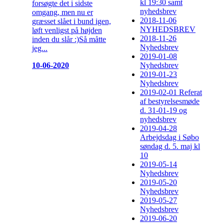
kl 19:30 samt
forsøgte det i sidste
nyhedsbrev
omgang, men nu er
2018-11-06
græsset slået i bund igen,
NYHEDSBREV
løft venligst på højden
2018-11-26
inden du slår :)Så måtte
Nyhedsbrev
jeg...
2019-01-08
10-06-2020
Nyhedsbrev
2019-01-23
Nyhedsbrev
2019-02-01 Referat
af bestyrelsesmøde
d. 31-01-19 og
nyhedsbrev
2019-04-28
Arbejdsdag i Søbo
søndag d. 5. maj kl
10
2019-05-14
Nyhedsbrev
2019-05-20
Nyhedsbrev
2019-05-27
Nyhedsbrev
2019-06-20