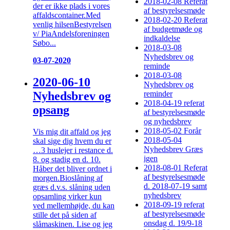
2018-02-08 Referat
der er ikke plads i vores
af bestyrelsesmøde
affaldscontainer.Med
2018-02-20 Referat
venlig hilsenBestyrelsen
af budgetmøde og
v/ PiaAndelsforeningen
indkaldelse
Søbo...
2018-03-08
Nyhedsbrev og
03-07-2020
reminde
2018-03-08
2020-06-10
Nyhedsbrev og
Nyhedsbrev og
reminder
2018-04-19 referat
opsang
af bestyrelsesmøde
og nyhedsbrev
2018-05-02 Forår
Vis mig dit affald og jeg
2018-05-04
skal sige dig hvem du er
Nyhedsbrev Græs
…3 huslejer i restance d.
igen
8. og stadig en d. 10.
2018-08-01 Referat
Håber det bliver ordnet i
af bestyrelsesmøde
morgen.Bioslåning af
d. 2018-07-19 samt
græs d.v.s. slåning uden
nyhedsbrev
opsamling virker kun
2018-09-19 referat
ved mellemhøjde, du kan
af bestyrelsesmøde
stille det på siden af
onsdag d. 19/9-18
slåmaskinen. Lise og jeg