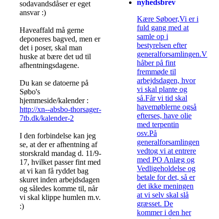
nyhedsbrev
sodavandsdåser er eget
ansvar :)
Kære Søboer,Vi er i
fuld gang med at
Haveaffald må gerne
samle op i
deponeres bagved, men er
bestyrelsen efter
det i poser, skal man
generalforsamlingen.Vi
huske at bære det ud til
håber på fint
afhentningsdagene.
fremmøde til
arbejdsdagen, hvor
Du kan se datoerne på
vi skal plante og
Søbo's
så.Får vi tid skal
hjemmeside/kalender :
havemøblerne også
http://xn--absbo-thorsager-
efterses, have olie
7tb.dk/kalender-2
med terpentin
osv.På
I den forbindelse kan jeg
generalforsamlingen
se, at der er afhentning af
vedtog vi at entrere
storskrald mandag d. 11/9-
med PO Anlæg og
17, hvilket passer fint med
Vedligeholdelse og
at vi kan få ryddet bag
betale for det, så er
skuret inden arbejdsdagen
det ikke meningen
og således komme til, når
at vi selv skal slå
vi skal klippe humlen m.v.
græsset. De
:)
kommer i den her