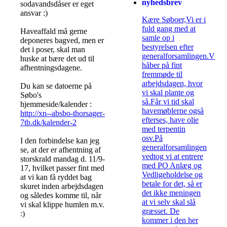
nyhedsbrev
sodavandsdåser er eget
ansvar :)
Kære Søboer,Vi er i
fuld gang med at
Haveaffald må gerne
samle op i
deponeres bagved, men er
bestyrelsen efter
det i poser, skal man
generalforsamlingen.Vi
huske at bære det ud til
håber på fint
afhentningsdagene.
fremmøde til
arbejdsdagen, hvor
Du kan se datoerne på
vi skal plante og
Søbo's
så.Får vi tid skal
hjemmeside/kalender :
havemøblerne også
http://xn--absbo-thorsager-
efterses, have olie
7tb.dk/kalender-2
med terpentin
osv.På
I den forbindelse kan jeg
generalforsamlingen
se, at der er afhentning af
vedtog vi at entrere
storskrald mandag d. 11/9-
med PO Anlæg og
17, hvilket passer fint med
Vedligeholdelse og
at vi kan få ryddet bag
betale for det, så er
skuret inden arbejdsdagen
det ikke meningen
og således komme til, når
at vi selv skal slå
vi skal klippe humlen m.v.
græsset. De
:)
kommer i den her