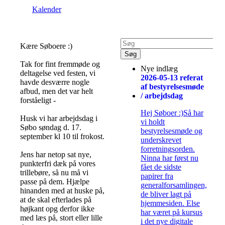
Kalender
Kære Søboere :)
Tak for fint fremmøde og
Nye indlæg
deltagelse ved festen, vi
2026-05-13 referat
havde desværre nogle
af bestyrelsesmøde
afbud, men det var helt
/ arbejdsdag
forståeligt -
Hej Søboer :)Så har
Husk vi har arbejdsdag i
vi holdt
Søbo søndag d. 17.
bestyrelsesmøde og
september kl 10 til frokost.
underskrevet
forretningsorden.
Jens har netop sat nye,
Ninna har først nu
punkterfri dæk på vores
fået de sidste
trillebøre, så nu må vi
papirer fra
passe på dem. Hjælpe
generalforsamlingen,
hinanden med at huske på,
de bliver lagt på
at de skal efterlades på
hjemmesiden. Else
højkant opg derfor ikke
har været på kursus
med læs på, stort eller lille
i det nye digitale