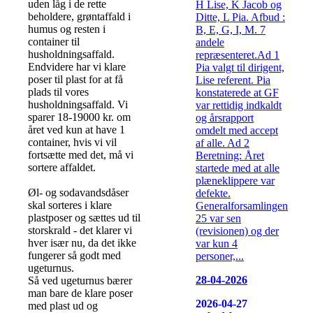
uden låg i de rette
H Lise, K Jacob og
beholdere, grøntaffald i
Ditte, L Pia. Afbud :
humus og resten i
B, E, G, I, M. 7
container til
andele
husholdningsaffald.
repræsenteret.Ad 1
Endvidere har vi klare
Pia valgt til dirigent,
poser til plast for at få
Lise referent. Pia
plads til vores
konstaterede at GF
husholdningsaffald. Vi
var rettidig indkaldt
sparer 18-19000 kr. om
og årsrapport
året ved kun at have 1
omdelt med accept
container, hvis vi vil
af alle. Ad 2
fortsætte med det, må vi
Beretning: Året
sortere affaldet.
startede med at alle
plæneklippere var
Øl- og sodavandsdåser
defekte.
skal sorteres i klare
Generalforsamlingen
plastposer og sættes ud til
25 var sen
storskrald - det klarer vi
(revisionen) og der
hver især nu, da det ikke
var kun 4
fungerer så godt med
personer,...
ugeturnus.
28-04-2026
Så ved ugeturnus bærer
man bare de klare poser
2026-04-27
med plast ud og