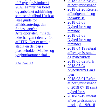
2018-02-08 Referat
til 2 nye gavlvinduer i
af bestyrelsesmøde
26A. Tømrer har beset
2018-02-20 Referat
og anbefalet udskiftning
af budgetmøde og
samt sendt tilbud.Husk at
indkaldelse
læse guide for
2018-03-08
affaldssortering, den
Nyhedsbrev og
findes i app'en
reminde
Affaldportalen, hvis du
2018-03-08
ikke har gemt den, vi fik
Nyhedsbrev og
af HTK. Der er nemlig
reminder
stadig en del pap i
2018-04-19 referat
plastbeholder. Mælke- og
af bestyrelsesmøde
yoghurtkartoner skal...
og nyhedsbrev
2018-05-02 Forår
23-03-2023
2018-05-04
Nyhedsbrev Græs
igen
2018-08-01 Referat
af bestyrelsesmøde
d. 2018-07-19 samt
nyhedsbrev
2018-09-19 referat
af bestyrelsesmøde
onsdag d. 19/9-18