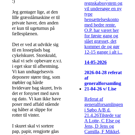
:)
regnskabssystem og
vil undersøge en ny
Jeg gentager lige, at den
type
lille græsslåmaskine er til
hensættelseskonto
private haver, den anden
med bedre rente.
er kun til ugeturnus på
O.P. har været her
fællesplænen.
for første gang og
slået græsset, det
Det er ved at udvikle sig
kommer de og gør
til en losseplads bag
12-15 gange i alt i...
cykelskuret. Storskrald,
skal vi selv opbevare e.v.t.
14-05-2026
i eget skur til afhentning.
Vi kan undtagelsesvis
2026-04-28 referat
deponere større ting, som
af
møbler og hårde
generalforsamling
hvidevare bag skuret, hvis
21-04-26 v/ Lise
det er forsynet med navn
og dato. Vi kan ikke have
Referat af
poser med affald stående
generalforsamlingen
og håber at slippe for
i Søbo A/B d.
rotter til vinter.
21.4.26Tilstede var
A Lotte, C Else og
I skuret skal vi sortere
Jens, D Jens og
pap, papir, rengjorte glas
Camilla, F Mikkel,