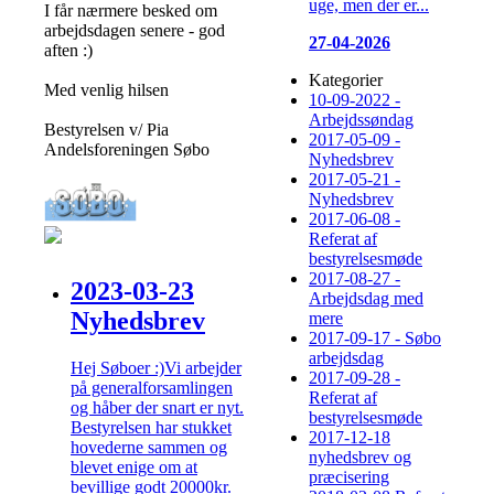
uge, men der er...
I får nærmere besked om
arbejdsdagen senere - god
27-04-2026
aften :)
Kategorier
Med venlig hilsen
10-09-2022 -
Arbejdssøndag
Bestyrelsen v/ Pia
2017-05-09 -
Andelsforeningen Søbo
Nyhedsbrev
2017-05-21 -
Nyhedsbrev
2017-06-08 -
Referat af
bestyrelsesmøde
2017-08-27 -
2023-03-23
Arbejdsdag med
Nyhedsbrev
mere
2017-09-17 - Søbo
arbejdsdag
Hej Søboer :)Vi arbejder
2017-09-28 -
på generalforsamlingen
Referat af
og håber der snart er nyt.
bestyrelsesmøde
Bestyrelsen har stukket
2017-12-18
hovederne sammen og
nyhedsbrev og
blevet enige om at
præcisering
bevillige godt 20000kr.