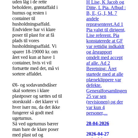
uden låg i de rette
H Lise, K Jacob og
beholdere, grøntaffald i
Ditte, L Pia. Afbud :
humus og resten i
B, E, G, I, M. 7
container til
andele
husholdningsaffald.
repræsenteret.Ad 1
Endvidere har vi klare
Pia valgt til dirigent,
poser til plast for at få
Lise referent. Pia
plads til vores
konstaterede at GF
husholdningsaffald. Vi
var rettidig indkaldt
sparer 18-19000 kr. om
og årsrapport
året ved kun at have 1
omdelt med accept
container, hvis vi vil
af alle. Ad 2
fortsætte med det, må vi
Beretning: Året
sortere affaldet.
startede med at alle
plæneklippere var
Øl- og sodavandsdåser
defekte.
skal sorteres i klare
Generalforsamlingen
plastposer og sættes ud til
25 var sen
storskrald - det klarer vi
(revisionen) og der
hver især nu, da det ikke
var kun 4
fungerer så godt med
personer,...
ugeturnus.
28-04-2026
Så ved ugeturnus bærer
man bare de klare poser
2026-04-27
med plast ud og