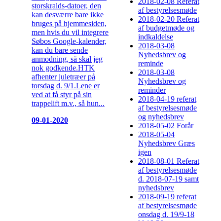
2018-02-08 Referat
storskralds-datoer, den
af bestyrelsesmøde
kan desværre bare ikke
2018-02-20 Referat
bruges på hjemmesiden,
af budgetmøde og
men hvis du vil integrere
indkaldelse
Søbos Google-kalender,
2018-03-08
kan du bare sende
Nyhedsbrev og
anmodning, så skal jeg
reminde
nok godkende.HTK
2018-03-08
afhenter juletræer på
Nyhedsbrev og
torsdag d. 9/1.Lene er
reminder
ved at få styr på sin
2018-04-19 referat
trappelift m.v., så hun...
af bestyrelsesmøde
og nyhedsbrev
09-01-2020
2018-05-02 Forår
2018-05-04
Nyhedsbrev Græs
igen
2018-08-01 Referat
af bestyrelsesmøde
d. 2018-07-19 samt
nyhedsbrev
2018-09-19 referat
af bestyrelsesmøde
onsdag d. 19/9-18