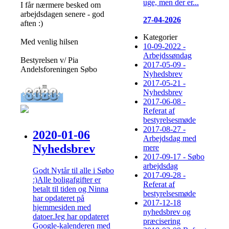
uge, men der er...
I får nærmere besked om
arbejdsdagen senere - god
27-04-2026
aften :)
Kategorier
Med venlig hilsen
10-09-2022 -
Arbejdssøndag
Bestyrelsen v/ Pia
2017-05-09 -
Andelsforeningen Søbo
Nyhedsbrev
2017-05-21 -
Nyhedsbrev
2017-06-08 -
Referat af
bestyrelsesmøde
2017-08-27 -
2020-01-06
Arbejdsdag med
Nyhedsbrev
mere
2017-09-17 - Søbo
arbejdsdag
Godt Nytår til alle i Søbo
2017-09-28 -
:)Alle boligafgifter er
Referat af
betalt til tiden og Ninna
bestyrelsesmøde
har opdateret på
2017-12-18
hjemmesiden med
nyhedsbrev og
datoer.Jeg har opdateret
præcisering
Google-kalenderen med