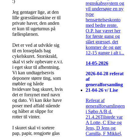
:)
regnskabssystem og
vil undersøge en ny
Jeg gentager lige, at den
type
lille græsslåmaskine er til
hensættelseskonto
private haver, den anden
med bedre rente.
er kun til ugeturnus på
O.P. har været her
fællesplænen.
for første gang og
slået græsset, det
Det er ved at udvikle sig
kommer de og gør
til en losseplads bag
12-15 gange i alt i...
cykelskuret. Storskrald,
skal vi selv opbevare e.v.t.
14-05-2026
i eget skur til afhentning.
Vi kan undtagelsesvis
2026-04-28 referat
deponere større ting, som
af
møbler og hårde
generalforsamling
hvidevare bag skuret, hvis
21-04-26 v/ Lise
det er forsynet med navn
og dato. Vi kan ikke have
Referat af
poser med affald stående
generalforsamlingen
og håber at slippe for
i Søbo A/B d.
rotter til vinter.
21.4.26Tilstede var
A Lotte, C Else og
I skuret skal vi sortere
Jens, D Jens og
pap, papir, rengjorte glas
Camilla, F Mikkel,