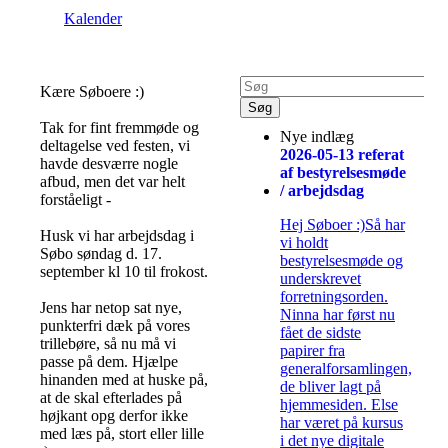
Kalender
Kære Søboere :)
Tak for fint fremmøde og
Nye indlæg
deltagelse ved festen, vi
2026-05-13 referat
havde desværre nogle
af bestyrelsesmøde
afbud, men det var helt
/ arbejdsdag
forståeligt -
Hej Søboer :)Så har
Husk vi har arbejdsdag i
vi holdt
Søbo søndag d. 17.
bestyrelsesmøde og
september kl 10 til frokost.
underskrevet
forretningsorden.
Jens har netop sat nye,
Ninna har først nu
punkterfri dæk på vores
fået de sidste
trillebøre, så nu må vi
papirer fra
passe på dem. Hjælpe
generalforsamlingen,
hinanden med at huske på,
de bliver lagt på
at de skal efterlades på
hjemmesiden. Else
højkant opg derfor ikke
har været på kursus
med læs på, stort eller lille
i det nye digitale