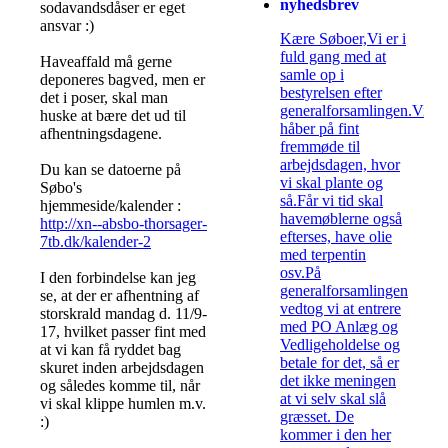
nyhedsbrev
sodavandsdåser er eget
ansvar :)
Kære Søboer,Vi er i
fuld gang med at
Haveaffald må gerne
samle op i
deponeres bagved, men er
bestyrelsen efter
det i poser, skal man
generalforsamlingen.Vi
huske at bære det ud til
håber på fint
afhentningsdagene.
fremmøde til
arbejdsdagen, hvor
Du kan se datoerne på
vi skal plante og
Søbo's
så.Får vi tid skal
hjemmeside/kalender :
havemøblerne også
http://xn--absbo-thorsager-
efterses, have olie
7tb.dk/kalender-2
med terpentin
osv.På
I den forbindelse kan jeg
generalforsamlingen
se, at der er afhentning af
vedtog vi at entrere
storskrald mandag d. 11/9-
med PO Anlæg og
17, hvilket passer fint med
Vedligeholdelse og
at vi kan få ryddet bag
betale for det, så er
skuret inden arbejdsdagen
det ikke meningen
og således komme til, når
at vi selv skal slå
vi skal klippe humlen m.v.
græsset. De
:)
kommer i den her