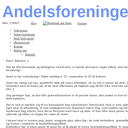
Andelsforening
Blog
Sitemap
Hits: 176927
Velkommen
Vedtægter/referater
Drift/Vedligehold
Økonomi/salg
Kontakt
Beboer info
Kalender
Kære Søboere :)
Tak for fint fremmøde og deltagelse ved festen, vi havde desværre nogle afbud, men det
forståeligt -
Husk vi har arbejdsdag i Søbo søndag d. 17. september kl 10 til frokost.
Jens har netop sat nye, punkterfri dæk på vores trillebøre, så nu må vi passe på dem.
hinanden med at huske på, at de skal efterlades på højkant opg derfor ikke med læs på, 
lille :)
Jeg gentager lige, at den lille græsslåmaskine er til private haver, den anden er kun til
fællesplænen.
Det er ved at udvikle sig til en losseplads bag cykelskuret. Storskrald, skal vi selv opbe
eget skur til afhentning. Vi kan undtagelsesvis deponere større ting, som møbler og hå
hvidevare bag skuret, hvis det er forsynet med navn og dato. Vi kan ikke have poser m
stående og håber at slippe for rotter til vinter.
I skuret skal vi sortere pap, papir, rengjorte glas uden låg i de rette beholdere, grøntaf
og resten i container til husholdningsaffald.
Endvidere har vi klare poser til plast for at få plads til vores husholdningsaffald. Vi sp