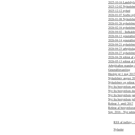
2025-10-16 Landsbylau
2025-12-02 Nyhedsbr
2025-12-12 nyhed
2026-01-07 Soebo ny
2026-01-08 Nyhedsbr
2026-01-26 nyhedsbrev
2026-02-16 nyhedsbr
2026-04-02 - Indkaldel
2026-04-13 generalfo
2026-04-14 generalfo
2026-04-21 nyhedsbrev
2026-04-23 arbejdsdag
2026-04-27 nyhedsbr
2026-04-28 referat af
2026-05-13 referat af 
Arbejdsaften mandag d
Generalforsamling
Husleje pr 1 maj 201
Nyhedsbrev august 2
Nyhedsbrev og referat
Nyt fra bestyrelsen ap
Nyt fra bestyrelsen d
Nyt fra bestyrelsen j
Nyt fra bestyrelsen ju
Referat 3. april 2017
Referat af bestyrelse
Sep. 2016 - Nye uden
RSS af indlæg 
Nyheder