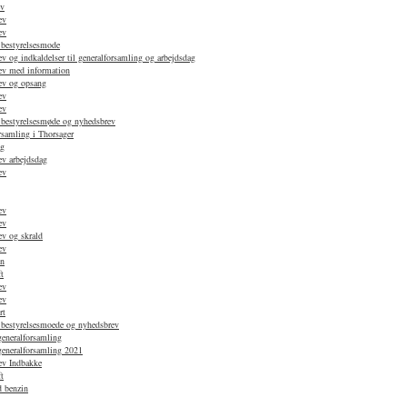
ev
ev
ev
 bestyrelsesmode
 og indkaldelser til generalforsamling og arbejdsdag
ev med information
ev og opsang
ev
ev
 bestyrelsesmøde og nyhedsbrev
rsamling i Thorsager
ag
v arbejdsdag
ev
ev
ev
v og skrald
ev
en
t
ev
ev
rt
 bestyrelsesmoede og nyhedsbrev
generalforsamling
 generalforsamling 2021
ev Indbakke
t
d benzin