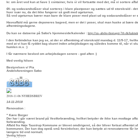
kr. om året ved kun at have 1 container, hvis vi vil fortsætte med det, må vi sortere affal
Øl- og sodavandsdåser skal sorteres i klare plastposer og sættes ud til storskrald - det 
hver især nu, da det ikke fungerer så godt med ugeturnus.
Så ved ugeturnus bærer man bare de klare poser med plast ud og sodavandsdåser er e
Haveaffald må gerne deponeres bagved, men er det i poser, skal man huske at bære det
afhentningsdagene.
http://xn--absbo-thorsager-
7tb.dk/kalend
Du kan se datoerne på Søbo's hjemmeside/kalender :
I den forbindelse kan jeg se, at der er afhentning af storskrald mandag d. 11/9-17, hvilke
med at vi kan få ryddet bag skuret inden arbejdsdagen og således komme til, når vi ska
humlen m.v. :)
I får nærmere besked om arbejdsdagen senere - god aften :)
Med venlig hilsen
Bestyrelsen v/ Pia
Andelsforeningen Søbo
2018-11-06 NYHEDSBREV
14-11-2018
Renovation :
" Kære Borger
Der har i går været brand på Vestforbrænding, hvilket betyder de ikke kan modtage affal
forbrænding.
Affald fra Høje Taastrup Kommune er blevet omdirigeret, så der bliver fortsat afhentet af
kommunen. Der kan dog opstå små forsinkelser, der kan betyde at renovatørerne får lov 
længere tid end normalt.
Venlig hilsen