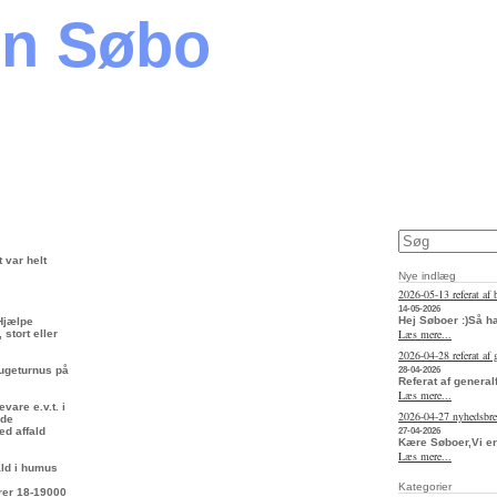
en Søbo
 var helt
Nye indlæg
2026-05-13 referat af 
14-05-2026
Hej Søboer :)Så h
 Hjælpe
Læs mere...
stort eller
2026-04-28 referat af
 ugeturnus på
28-04-2026
Referat af general
Læs mere...
vare e.v.t. i
2026-04-27 nyhedsbr
rde
ed affald
27-04-2026
Kære Søboer,Vi er
Læs mere...
fald i humus
Kategorier
arer 18-19000