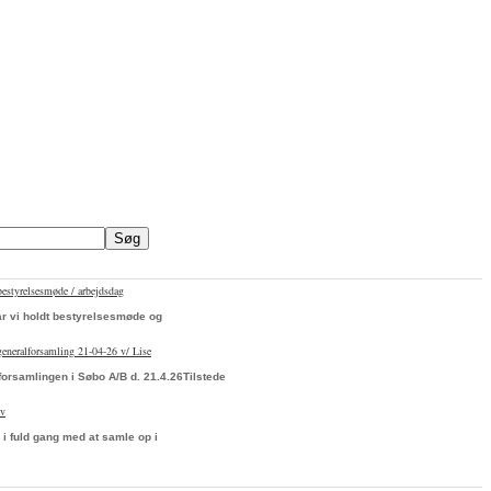
bestyrelsesmøde / arbejdsdag
ar vi holdt bestyrelsesmøde og
 generalforsamling 21-04-26 v/ Lise
forsamlingen i Søbo A/B d. 21.4.26Tilstede
ev
 i fuld gang med at samle op i