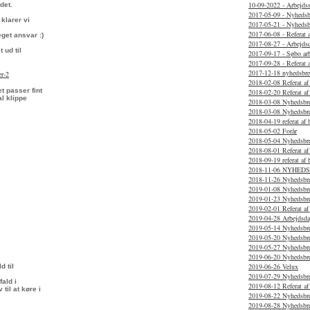
10-09-2022 - Arbejds
det.
2017-05-09 - Nyhedsb
klarer vi
2017-05-21 - Nyhedsb
2017-06-08 - Referat 
get ansvar :)
2017-08-27 - Arbejds
 ud til
2017-09-17 - Søbo ar
2017-09-28 - Referat 
2017-12-18 nyhedsbre
er-2
2018-02-08 Referat af
t passer fint
2018-02-20 Referat a
l klippe
2018-03-08 Nyhedsbr
2018-03-08 Nyhedsbr
2018-04-19 referat af
2018-05-02 Forår
2018-05-04 Nyhedsbr
2018-08-01 Referat a
2018-09-19 referat af
2018-11-06 NYHED
2018-11-26 Nyhedsbr
2019-01-08 Nyhedsbr
2019-01-23 Nyhedsbr
2019-02-01 Referat af
2019-04-28 Arbejdsda
2019-05-14 Nyhedsbr
2019-05-20 Nyhedsbr
2019-05-27 Nyhedsbr
2019-06-20 Nyhedsbr
2019-06-26 Velux
d til
2019-07-29 Nyhedsbr
fald i
2019-08-12 Referat af
til at køre i
2019-08-22 Nyhedsbr
2019-08-28 Nyhedsbr