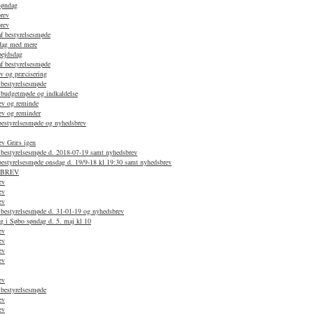
søndag
rev
rev
af bestyrelsesmøde
dag med mere
bejdsdag
af bestyrelsesmøde
v og præcisering
 bestyrelsesmøde
f budgetmøde og indkaldelse
ev og reminde
ev og reminder
 bestyrelsesmøde og nyhedsbrev
ev Græs igen
f bestyrelsesmøde d. 2018-07-19 samt nyhedsbrev
 bestyrelsesmøde onsdag d. 19/9-18 kl 19:30 samt nyhedsbrev
SBREV
ev
ev
ev
 bestyrelsesmøde d. 31-01-19 og nyhedsbrev
g i Søbo søndag d. 5. maj kl 10
ev
ev
ev
ev
ev
 bestyrelsesmøde
ev
ev