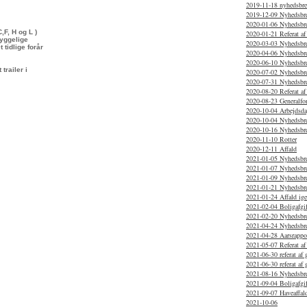
2019-11-18 nyhedsbr
2019-12-09 Nyhedsbr
2020-01-06 Nyhedsbr
,F, H og L )
2020-01-21 Referat af
hyggelige
2020-03-03 Nyhedsbrev
 tidlige forår
2020-04-06 Nyhedsbr
2020-06-10 Nyhedsbr
trailer i
2020-07-02 Nyhedsbr
2020-07-31 Nyhedsbr
2020-08-20 Referat af
2020-08-23 Generalfo
2020-10-04 Arbejdsd
2020-10-04 Nyhedsbre
2020-10-16 Nyhedsbr
2020-11-10 Rotter
2020-12-11 Affald
2021-01-05 Nyhedsbr
2021-01-07 Nyhedsbr
2021-01-09 Nyhedsbre
2021-01-21 Nyhedsbr
2021-01-24 Affald ig
2021-02-04 Boligafgif
2021-02-20 Nyhedsbr
2021-04-24 Nyhedsbr
2021-04-28 Aarsrappo
2021-05-07 Referat af
2021-06-30 referat af 
2021-06-30 referat af
2021-08-16 Nyhedsbr
2021-09-04 Boligafgif
2021-09-07 Haveaffal
2021-10-06