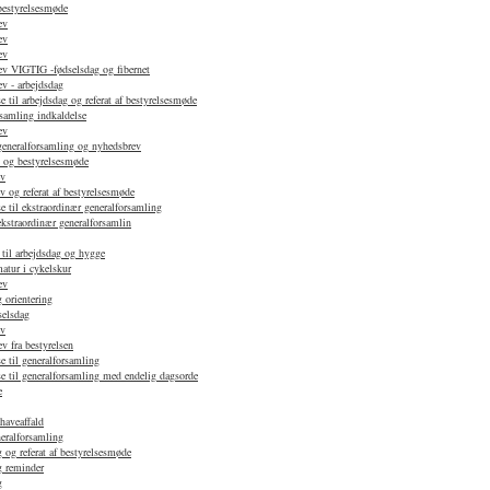
 bestyrelsesmøde
ev
ev
ev
v VIGTIG -fødselsdag og fibernet
v - arbejdsdag
 til arbejdsdag og referat af bestyrelsesmøde
samling indkaldelse
ev
 generalforsamling og nyhedsbrev
d og bestyrelsesmøde
ev
 og referat af bestyrelsesmøde
e til ekstraordinær generalforsamling
ekstraordinær generalforsamlin
 til arbejdsdag og hygge
atur i cykelskur
ev
 orientering
selsdag
ev
 fra bestyrelsen
e til generalforsamling
e til generalforsamling med endelig dagsorde
e
haveaffald
neralforsamling
 og referat af bestyrelsesmøde
g reminder
g