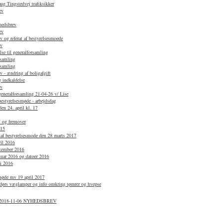
g Tingstedvej trafiksikker
ev
hedsbrev
ev
 og referat af bestyrelsesmoede
ev
se til generalforsamling
rsamling
rsamling
 - ændring af boligafgift
 indkaldelse
ev
 generalforsamling 21-04-26 v/ Lise
bestyrelsesmøde - arbejdsdag
en 24. april kl. 17
7 og fremover
015
 af bestyrelsesmode den 28 marts 2017
ril 2016
ecember 2016
anuar 2016 og datoer 2016
li 2016
smøde mv 19 april 2017
dørs væglamper og info omkring tømrer og hvepse
: 2018-11-06 NYHEDSBREV