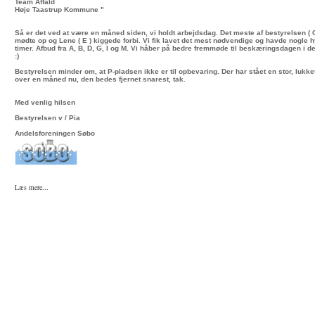
Team Affald
Høje Taastrup Kommune "
Så er det ved at være en måned siden, vi holdt arbejdsdag. Det meste af bestyrelsen ( C
mødte op og Lene ( E ) kiggede forbi. Vi fik lavet det mest nødvendige og havde nogle 
timer. Afbud fra A, B, D, G, I og M. Vi håber på bedre fremmøde til beskæringsdagen i det
:)
Bestyrelsen minder om, at P-pladsen ikke er til opbevaring. Der har stået en stor, lukket 
over en måned nu, den bedes fjernet snarest, tak.
Med venlig hilsen
Bestyrelsen v / Pia
Andelsforeningen Søbo
Læs mere...