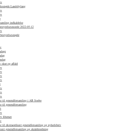
ev
ællesmøde Landsbylaug
ev
ev
e
samling indkaldelse
 bestyrelsesmoede 2022-05-12
ev
 bestyrelsesmøde
ev
ndage
ndag
øndag
 skur og affald
ev
ev
ev
ev
e
ev
ev
ev
e til generalforsamling i AB Soebo
e til generalforsamling
t
ev
v fibernet
ev
e til ekstraordinær generalforsamling og nyhedsbrev
nær generalforsamling og skraldeordning