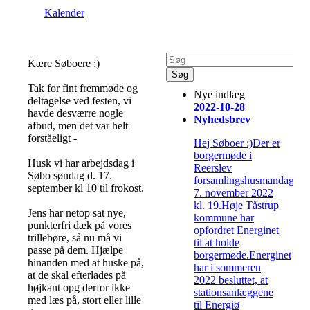
Kalender
Kære Søboere :)
Tak for fint fremmøde og
Nye indlæg
deltagelse ved festen, vi
2022-10-28
havde desværre nogle
Nyhedsbrev
afbud, men det var helt
forståeligt -
Hej Søboer :)Der er
borgermøde i
Husk vi har arbejdsdag i
Reerslev
Søbo søndag d. 17.
forsamlingshusmandag.
september kl 10 til frokost.
7. november 2022
kl. 19.Høje Tåstrup
Jens har netop sat nye,
kommune har
punkterfri dæk på vores
opfordret Energinet
trillebøre, så nu må vi
til at holde
passe på dem. Hjælpe
borgermøde.Energinet
hinanden med at huske på,
har i sommeren
at de skal efterlades på
2022 besluttet, at
højkant opg derfor ikke
stationsanlæggene
med læs på, stort eller lille
til Energiø