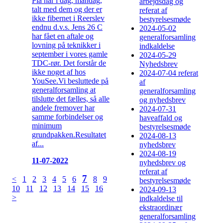
Pia har i dag, mandag,
arbejdsdag og
talt med dem og der er
referat af
ikke fibernet i Reerslev
bestyrelsesmøde
endnu d.v.s. Jens 26 C
2024-05-02
har fået en aftale og
generalforsamling
lovning på teknikker i
indkaldelse
september i vores gamle
2024-05-29
TDC-rør. Det forstår de
Nyhedsbrev
ikke noget af hos
2024-07-04 referat
YouSee.Vi besluttede på
af
generalforsamling at
generalforsamling
tilslutte det fælles, så alle
og nyhedsbrev
andele fremover har
2024-07-31
samme forbindelser og
haveaffald og
minimum
bestyrelsesmøde
grundpakken.Resultatet
2024-08-13
af...
nyhedsbrev
2024-08-19
11-07-2022
nyhedsbrev og
referat af
7
<
1
2
3
4
5
6
8
9
bestyrelsesmøde
10
11
12
13
14
15
16
2024-09-13
>
indkaldelse til
ekstraordinær
generalforsamling