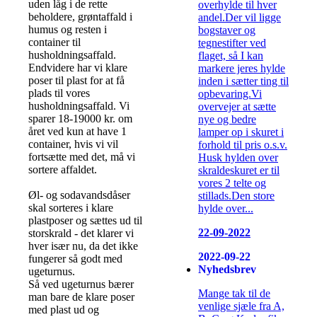
uden låg i de rette
overhylde til hver
beholdere, grøntaffald i
andel.Der vil ligge
humus og resten i
bogstaver og
container til
tegnestifter ved
husholdningsaffald.
flaget, så I kan
Endvidere har vi klare
markere jeres hylde
poser til plast for at få
inden i sætter ting til
plads til vores
opbevaring.Vi
husholdningsaffald. Vi
overvejer at sætte
sparer 18-19000 kr. om
nye og bedre
året ved kun at have 1
lamper op i skuret i
container, hvis vi vil
forhold til pris o.s.v.
fortsætte med det, må vi
Husk hylden over
sortere affaldet.
skraldeskuret er til
vores 2 telte og
Øl- og sodavandsdåser
stillads.Den store
skal sorteres i klare
hylde over...
plastposer og sættes ud til
22-09-2022
storskrald - det klarer vi
hver især nu, da det ikke
2022-09-22
fungerer så godt med
Nyhedsbrev
ugeturnus.
Så ved ugeturnus bærer
Mange tak til de
man bare de klare poser
venlige sjæle fra A,
med plast ud og