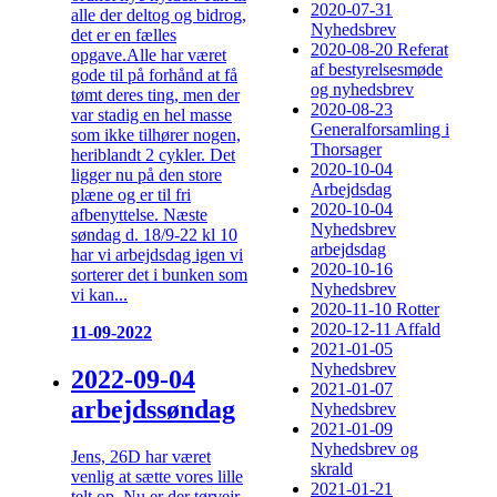
2020-07-31
alle der deltog og bidrog,
Nyhedsbrev
det er en fælles
2020-08-20 Referat
opgave.Alle har været
af bestyrelsesmøde
gode til på forhånd at få
og nyhedsbrev
tømt deres ting, men der
2020-08-23
var stadig en hel masse
Generalforsamling i
som ikke tilhører nogen,
Thorsager
heriblandt 2 cykler. Det
2020-10-04
ligger nu på den store
Arbejdsdag
plæne og er til fri
2020-10-04
afbenyttelse. Næste
Nyhedsbrev
søndag d. 18/9-22 kl 10
arbejdsdag
har vi arbejdsdag igen vi
2020-10-16
sorterer det i bunken som
Nyhedsbrev
vi kan...
2020-11-10 Rotter
2020-12-11 Affald
11-09-2022
2021-01-05
Nyhedsbrev
2022-09-04
2021-01-07
arbejdssøndag
Nyhedsbrev
2021-01-09
Nyhedsbrev og
Jens, 26D har været
skrald
venlig at sætte vores lille
2021-01-21
telt op. Nu er der tørvejr