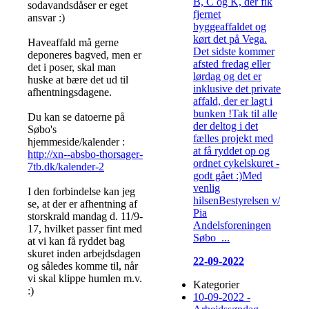
B, C og K, der fik
sodavandsdåser er eget
fjernet
ansvar :)
byggeaffaldet og
kørt det på Vega.
Haveaffald må gerne
Det sidste kommer
deponeres bagved, men er
afsted fredag eller
det i poser, skal man
lørdag og det er
huske at bære det ud til
inklusive det private
afhentningsdagene.
affald, der er lagt i
bunken !Tak til alle
Du kan se datoerne på
der deltog i det
Søbo's
fælles projekt med
hjemmeside/kalender :
at få ryddet op og
http://xn--absbo-thorsager-
ordnet cykelskuret -
7tb.dk/kalender-2
godt gået :)Med
venlig
I den forbindelse kan jeg
hilsenBestyrelsen v/
se, at der er afhentning af
Pia
storskrald mandag d. 11/9-
Andelsforeningen
17, hvilket passer fint med
Søbo ...
at vi kan få ryddet bag
skuret inden arbejdsdagen
22-09-2022
og således komme til, når
vi skal klippe humlen m.v.
Kategorier
:)
10-09-2022 -