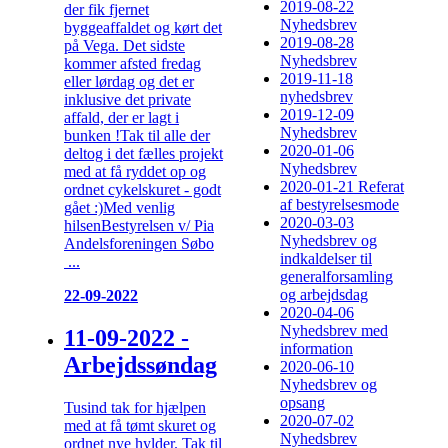
2019-08-22
der fik fjernet
Nyhedsbrev
byggeaffaldet og kørt det
2019-08-28
på Vega. Det sidste
Nyhedsbrev
kommer afsted fredag
2019-11-18
eller lørdag og det er
nyhedsbrev
inklusive det private
2019-12-09
affald, der er lagt i
Nyhedsbrev
bunken !Tak til alle der
2020-01-06
deltog i det fælles projekt
Nyhedsbrev
med at få ryddet op og
2020-01-21 Referat
ordnet cykelskuret - godt
af bestyrelsesmode
gået :)Med venlig
2020-03-03
hilsenBestyrelsen v/ Pia
Nyhedsbrev og
Andelsforeningen Søbo
indkaldelser til
...
generalforsamling
og arbejdsdag
22-09-2022
2020-04-06
Nyhedsbrev med
11-09-2022 -
information
Arbejdssøndag
2020-06-10
Nyhedsbrev og
opsang
Tusind tak for hjælpen
2020-07-02
med at få tømt skuret og
Nyhedsbrev
ordnet nye hylder. Tak til