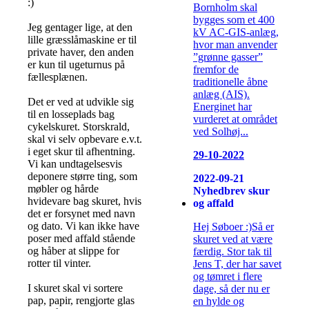
:)
Bornholm skal
bygges som et 400
Jeg gentager lige, at den
kV AC-GIS-anlæg,
lille græsslåmaskine er til
hvor man anvender
private haver, den anden
”grønne gasser”
er kun til ugeturnus på
fremfor de
fællesplænen.
traditionelle åbne
anlæg (AIS).
Det er ved at udvikle sig
Energinet har
til en losseplads bag
vurderet at området
cykelskuret. Storskrald,
ved Solhøj...
skal vi selv opbevare e.v.t.
i eget skur til afhentning.
29-10-2022
Vi kan undtagelsesvis
deponere større ting, som
2022-09-21
møbler og hårde
Nyhedbrev skur
hvidevare bag skuret, hvis
og affald
det er forsynet med navn
og dato. Vi kan ikke have
Hej Søboer :)Så er
poser med affald stående
skuret ved at være
og håber at slippe for
færdig. Stor tak til
rotter til vinter.
Jens T, der har savet
og tømret i flere
I skuret skal vi sortere
dage, så der nu er
pap, papir, rengjorte glas
en hylde og