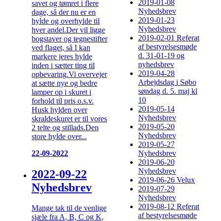
2019-01-08
savet og tømret i flere
Nyhedsbrev
dage, så der nu er en
2019-01-23
hylde og overhylde til
Nyhedsbrev
hver andel.Der vil ligge
2019-02-01 Referat
bogstaver og tegnestifter
af bestyrelsesmøde
ved flaget, så I kan
d. 31-01-19 og
markere jeres hylde
nyhedsbrev
inden i sætter ting til
2019-04-28
opbevaring.Vi overvejer
Arbejdsdag i Søbo
at sætte nye og bedre
søndag d. 5. maj kl
lamper op i skuret i
10
forhold til pris o.s.v.
2019-05-14
Husk hylden over
Nyhedsbrev
skraldeskuret er til vores
2019-05-20
2 telte og stillads.Den
Nyhedsbrev
store hylde over...
2019-05-27
22-09-2022
Nyhedsbrev
2019-06-20
Nyhedsbrev
2022-09-22
2019-06-26 Velux
Nyhedsbrev
2019-07-29
Nyhedsbrev
2019-08-12 Referat
Mange tak til de venlige
af bestyrelsesmøde
sjæle fra A, B, C og K,