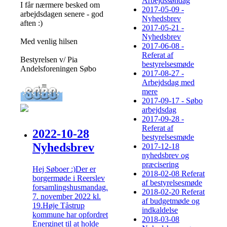
Arbejdssøndag
I får nærmere besked om
2017-05-09 -
arbejdsdagen senere - god
Nyhedsbrev
aften :)
2017-05-21 -
Nyhedsbrev
Med venlig hilsen
2017-06-08 -
Referat af
Bestyrelsen v/ Pia
bestyrelsesmøde
Andelsforeningen Søbo
2017-08-27 -
Arbejdsdag med
mere
2017-09-17 - Søbo
arbejdsdag
2017-09-28 -
Referat af
2022-10-28
bestyrelsesmøde
Nyhedsbrev
2017-12-18
nyhedsbrev og
præcisering
Hej Søboer :)Der er
2018-02-08 Referat
borgermøde i Reerslev
af bestyrelsesmøde
forsamlingshusmandag.
2018-02-20 Referat
7. november 2022 kl.
af budgetmøde og
19.Høje Tåstrup
indkaldelse
kommune har opfordret
2018-03-08
Energinet til at holde