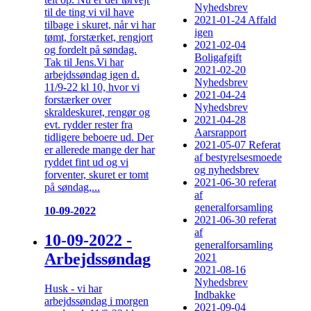
Nyhedsbrev
til de ting vi vil have
2021-01-24 Affald
tilbage i skuret, når vi har
igen
tømt, forstærket, rengjort
2021-02-04
og fordelt på søndag.
Boligafgift
Tak til Jens.Vi har
2021-02-20
arbejdssøndag igen d.
Nyhedsbrev
11/9-22 kl 10, hvor vi
2021-04-24
forstærker over
Nyhedsbrev
skraldeskuret, rengør og
2021-04-28
evt. rydder rester fra
Aarsrapport
tidligere beboere ud. Der
2021-05-07 Referat
er allerede mange der har
af bestyrelsesmoede
ryddet fint ud og vi
og nyhedsbrev
forventer, skuret er tomt
2021-06-30 referat
på søndag,...
af
generalforsamling
10-09-2022
2021-06-30 referat
af
10-09-2022 -
generalforsamling
Arbejdssøndag
2021
2021-08-16
Nyhedsbrev
Husk - vi har
Indbakke
arbejdssøndag i morgen
2021-09-04