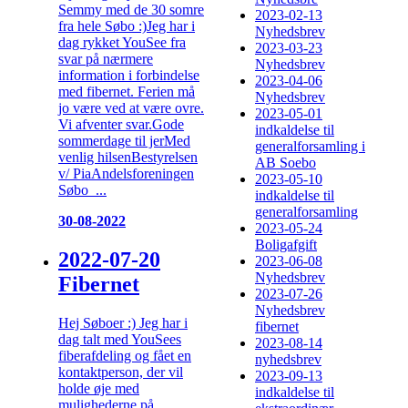
Semmy med de 30 somre
2023-02-13
fra hele Søbo :)Jeg har i
Nyhedsbrev
dag rykket YouSee fra
2023-03-23
svar på nærmere
Nyhedsbrev
information i forbindelse
2023-04-06
med fibernet. Ferien må
Nyhedsbrev
jo være ved at være ovre.
2023-05-01
Vi afventer svar.Gode
indkaldelse til
sommerdage til jerMed
generalforsamling i
venlig hilsenBestyrelsen
AB Soebo
v/ PiaAndelsforeningen
2023-05-10
Søbo ...
indkaldelse til
generalforsamling
30-08-2022
2023-05-24
Boligafgift
2022-07-20
2023-06-08
Nyhedsbrev
Fibernet
2023-07-26
Nyhedsbrev
Hej Søboer :) Jeg har i
fibernet
dag talt med YouSees
2023-08-14
fiberafdeling og fået en
nyhedsbrev
kontaktperson, der vil
2023-09-13
holde øje med
indkaldelse til
mulighederne på