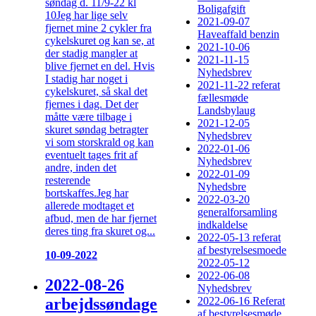
søndag d. 11/9-22 kl
Boligafgift
10Jeg har lige selv
2021-09-07
fjernet mine 2 cykler fra
Haveaffald benzin
cykelskuret og kan se, at
2021-10-06
der stadig mangler at
2021-11-15
blive fjernet en del. Hvis
Nyhedsbrev
I stadig har noget i
2021-11-22 referat
cykelskuret, så skal det
fællesmøde
fjernes i dag. Det der
Landsbylaug
måtte være tilbage i
2021-12-05
skuret søndag betragter
Nyhedsbrev
vi som storskrald og kan
2022-01-06
eventuelt tages frit af
Nyhedsbrev
andre, inden det
2022-01-09
resterende
Nyhedsbre
bortskaffes.Jeg har
2022-03-20
allerede modtaget et
generalforsamling
afbud, men de har fjernet
indkaldelse
deres ting fra skuret og...
2022-05-13 referat
af bestyrelsesmoede
10-09-2022
2022-05-12
2022-06-08
2022-08-26
Nyhedsbrev
arbejdssøndage
2022-06-16 Referat
af bestyrelsesmøde