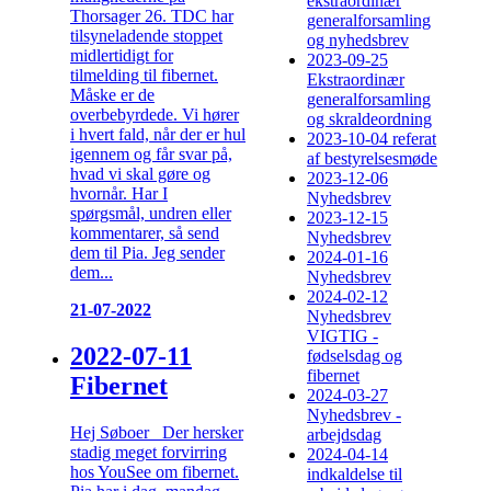
ekstraordinær
Thorsager 26. TDC har
generalforsamling
tilsyneladende stoppet
og nyhedsbrev
midlertidigt for
2023-09-25
tilmelding til fibernet.
Ekstraordinær
Måske er de
generalforsamling
overbebyrdede. Vi hører
og skraldeordning
i hvert fald, når der er hul
2023-10-04 referat
igennem og får svar på,
af bestyrelsesmøde
hvad vi skal gøre og
2023-12-06
hvornår. Har I
Nyhedsbrev
spørgsmål, undren eller
2023-12-15
kommentarer, så send
Nyhedsbrev
dem til Pia. Jeg sender
2024-01-16
dem...
Nyhedsbrev
2024-02-12
21-07-2022
Nyhedsbrev
VIGTIG -
2022-07-11
fødselsdag og
fibernet
Fibernet
2024-03-27
Nyhedsbrev -
Hej Søboer Der hersker
arbejdsdag
stadig meget forvirring
2024-04-14
hos YouSee om fibernet.
indkaldelse til