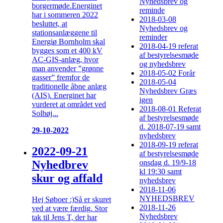
Nyhedsbrev og
borgermøde.Energinet
reminde
har i sommeren 2022
2018-03-08
besluttet, at
Nyhedsbrev og
stationsanlæggene til
reminder
Energiø Bornholm skal
2018-04-19 referat
bygges som et 400 kV
af bestyrelsesmøde
AC-GIS-anlæg, hvor
og nyhedsbrev
man anvender ”grønne
2018-05-02 Forår
gasser” fremfor de
2018-05-04
traditionelle åbne anlæg
Nyhedsbrev Græs
(AIS). Energinet har
igen
vurderet at området ved
2018-08-01 Referat
Solhøj...
af bestyrelsesmøde
d. 2018-07-19 samt
29-10-2022
nyhedsbrev
2018-09-19 referat
2022-09-21
af bestyrelsesmøde
Nyhedbrev
onsdag d. 19/9-18
kl 19:30 samt
skur og affald
nyhedsbrev
2018-11-06
NYHEDSBREV
Hej Søboer :)Så er skuret
2018-11-26
ved at være færdig. Stor
Nyhedsbrev
tak til Jens T, der har