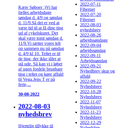
2022-07-11
Kære Søboer :)Vi har
Fibernet
fælles arbejdsdage
2022-07-20
søndag d. 4/9 og søndag
Fibernet
d. 11/9.Så det er ved at
2022-08-03
være tid til at få dine ting
nyhedsbrev
ud af cykelskuret. Det
2022-08-26
skal være tomt søndag d.
arbejdssøndage
11/9.Vi sætter vores telt
2022-09-04
op sammen nu på søndag
arbejdssøndag
d. 4/9 kl 10. Teltet er til
2022-09-11
de ting, der ikke tåler at
Arbejdssøndag
stå ude. Så kan vi i løbet
2022-09-21
af ugen fordele brugbare
Nyhedbrev skur og
ting i teltet og køre affald
affald
til Vega.Jens T er på
2022-09-22
ferie,...
Nyhedsbrev
2022-10-28
30-08-2022
Nyhedsbrev
2022-11-07
2022-08-03
Nyhedsbrev
2022-11-23
nyhedsbrev
Nyhedsbrev
2022-12-29
Hjertelig tillykke til
Nyhedsbre