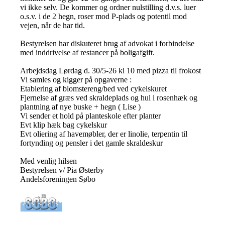
vi ikke selv. De kommer og ordner nulstilling d.v.s. luer
o.s.v. i de 2 hegn, roser mod P-plads og potentil mod
vejen, når de har tid.
Bestyrelsen har diskuteret brug af advokat i forbindelse
med inddrivelse af restancer på boligafgift.
Arbejdsdag Lørdag d. 30/5-26 kl 10 med pizza til frokost
Vi samles og kigger på opgaverne :
Etablering af blomstereng/bed ved cykelskuret
Fjernelse af græs ved skraldeplads og hul i rosenhæk og
plantning af nye buske + hegn ( Lise )
Vi sender et hold på planteskole efter planter
Evt klip hæk bag cykelskur
Evt oliering af havemøbler, der er linolie, terpentin til
fortynding og pensler i det gamle skraldeskur
Med venlig hilsen
Bestyrelsen v/ Pia Østerby
Andelsforeningen Søbo