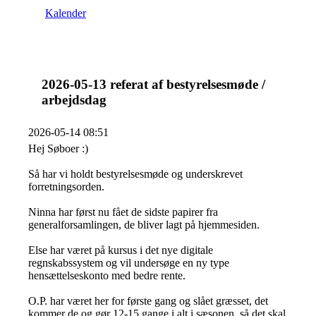
Kalender
2026-05-13 referat af bestyrelsesmøde /
arbejdsdag
2026-05-14 08:51
Hej Søboer :)
Så har vi holdt bestyrelsesmøde og underskrevet
forretningsorden.
Ninna har først nu fået de sidste papirer fra
generalforsamlingen, de bliver lagt på hjemmesiden.
Else har været på kursus i det nye digitale
regnskabssystem og vil undersøge en ny type
hensættelseskonto med bedre rente.
O.P. har været her for første gang og slået græsset, det
kommer de og gør 12-15 gange i alt i sæsonen, så det skal