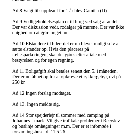
Ad 8 Valgt til suppleant for 1 år blev Camilla (D)
Ad 9 Vedligeholdelsesplan er til brug ved salg af andel.
Der var diskussion vedr, rødalger på murene. Der var ikke
enighed om at gøre noget nu.
Ad 10 Elstandere til biler: det er nu blevet muligt selv at
sætte elstander op. Hvis den placeres på
fællesparkeringen, skal det gøres efter aftale med
bestyrelsen og for egen regning.
Ad 11 Boligafgift skal betales senest den 5. i måneden.
Der er nu åbnet op for at opkræve et rykkergebyr, evt på
250 kr
Ad 12 Ingen forslag modtaget.
Ad 13. Ingen meldte sig.
Ad 14 Stor spejderlejr til sommer med camping på
Johannes`´ mark. Vil give trafikale problemer i Reerslev
og buslinje omlægninger m.m. Der er et infomøde i
forsamlingshuset d. 11.5.26.