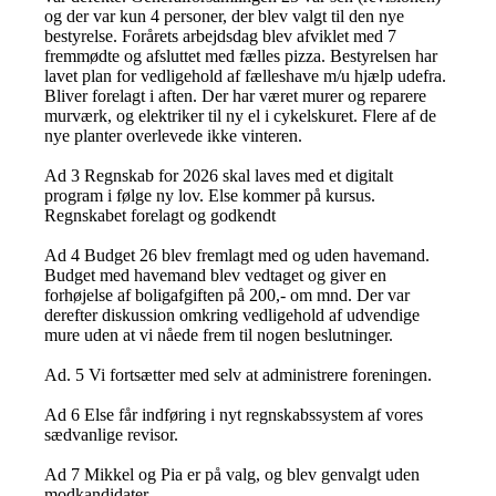
og der var kun 4 personer, der blev valgt til den nye
bestyrelse. Forårets arbejdsdag blev afviklet med 7
fremmødte og afsluttet med fælles pizza. Bestyrelsen har
lavet plan for vedligehold af fælleshave m/u hjælp udefra.
Bliver forelagt i aften. Der har været murer og reparere
murværk, og elektriker til ny el i cykelskuret. Flere af de
nye planter overlevede ikke vinteren.
Ad 3 Regnskab for 2026 skal laves med et digitalt
program i følge ny lov. Else kommer på kursus.
Regnskabet forelagt og godkendt
Ad 4 Budget 26 blev fremlagt med og uden havemand.
Budget med havemand blev vedtaget og giver en
forhøjelse af boligafgiften på 200,- om mnd. Der var
derefter diskussion omkring vedligehold af udvendige
mure uden at vi nåede frem til nogen beslutninger.
Ad. 5 Vi fortsætter med selv at administrere foreningen.
Ad 6 Else får indføring i nyt regnskabssystem af vores
sædvanlige revisor.
Ad 7 Mikkel og Pia er på valg, og blev genvalgt uden
modkandidater.