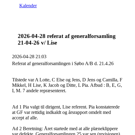
Kalender
2026-04-28 referat af generalforsamling
21-04-26 v/ Lise
2026-04-28 21:03
Referat af generalforsamlingen i Søbo A/B d. 21.4.26
Tilstede var A Lotte, C Else og Jens, D Jens og Camilla, F
Mikkel, H Lise, K Jacob og Ditte, L Pia. Afbud : B, E, G,
I, M. 7 andele repræsenteret.
Ad 1 Pia valgt til dirigent, Lise referent. Pia konstaterede
at GF var rettidig indkaldt og årsrapport omdelt med
accept af alle.
Ad 2 Beretning: Året startede med at alle plæneklippere
var defekte. Generalforsamlingen 25 var sen (revisionen)