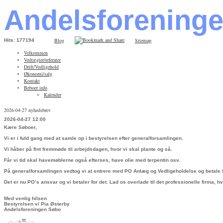
Andelsforening
Blog
Sitemap
Hits: 177194
Velkommen
Vedtægter/referater
Drift/Vedligehold
Økonomi/salg
Kontakt
Beboer info
Kalender
2026-04-27 nyhedsbrev
2026-04-27 12:00
Kære Søboer,
Vi er i fuld gang med at samle op i bestyrelsen efter generalforsamlingen.
Vi håber på fint fremmøde til arbejdsdagen, hvor vi skal plante og så.
Får vi tid skal havemøblerne også efterses, have olie med terpentin osv.
På generalforsamlingen vedtog vi at entrere med PO Anlæg og Vedligeholdelse og betale fo
Det er nu PO’s ansvar og vi betaler for det. Lad os overlade til det professionelle firma, h
Med venlig hilsen
Bestyrelsen v/ Pia Østerby
Andelsforeningen Søbo