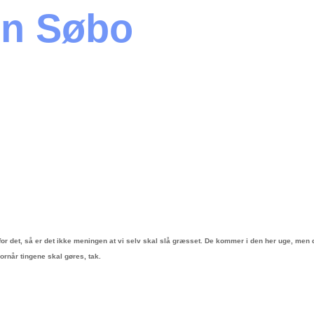
en Søbo
r det, så er det ikke meningen at vi selv skal slå græsset. De kommer i den her uge, men de
vornår tingene skal gøres, tak.