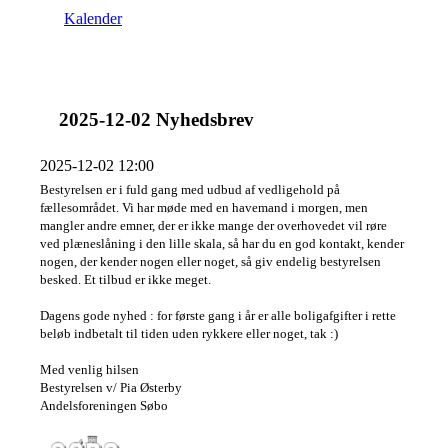
Kalender
2025-12-02 Nyhedsbrev
2025-12-02 12:00
Bestyrelsen er i fuld gang med udbud af vedligehold på
fællesområdet. Vi har møde med en havemand i morgen, men
mangler andre emner, der er ikke mange der overhovedet vil røre
ved plæneslåning i den lille skala, så har du en god kontakt, kender
nogen, der kender nogen eller noget, så giv endelig bestyrelsen
besked. Et tilbud er ikke meget.
Dagens gode nyhed : for første gang i år er alle boligafgifter i rette
beløb indbetalt til tiden uden rykkere eller noget, tak :)
Med venlig hilsen
Bestyrelsen v/ Pia Østerby
Andelsforeningen Søbo