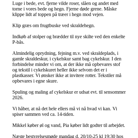
Luge i bede, evt. fjerne vilde roser, slåen og andet med
torne i vores bede og hegn. Fjerne døde grene. Måske
klippe lidt af toppen på træer i hegn mod vejen.
Klip græs om frugtbuske ved skraldehegn.
Indkøb af stolper og brædder til nye skilte ved den enkelte
P-bås.
Almindelig oprydning, fejning m.v. ved skraldeplads, i
gamle skraldeskur, i cykelskur samt bag cykelskur. I den
forbindelse minder vi om, at der ikke må opbevares stof
og tekstil i cykelskuret heller ikke selvom det er i
plastkasser. Vi ønsker ikke at invitere rotter. Tekstiler må
opbevares i egne skure.
Spuling og maling af cykelskur er udsat evt. til sensommer
2026.
Vi håber, at nå det hele ellers må vi nå hvad vi kan. Vi
spiser sammen ved ca. 14-tiden.
Mikkel køber øl og vand, Pia køber lidt godter til arbejdet.
Næste bestyrelsesmøde mandag d. 20/10-25 kl 19:30 hos