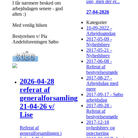
uge, men der er...
I får nærmere besked om
arbejdsdagen senere - god
27-04-2026
aften :)
Kategorier
Med venlig hilsen
10-09-2022 -
Arbejdssøndag
Bestyrelsen v/ Pia
2017-05-09 -
Andelsforeningen Søbo
Nyhedsbrev
2017-05-21 -
Nyhedsbrev
2017-06-08 -
Referat af
bestyrelsesmøde
2017-08-27 -
2026-04-28
Arbejdsdag med
referat af
mere
2017-09-17 - Søbo
generalforsamling
arbejdsdag
21-04-26 v/
2017-09-28 -
Referat af
Lise
bestyrelsesmøde
2017-12-18
Referat af
nyhedsbrev og
generalforsamlingen i
præcisering