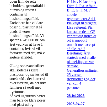
uden låg i de rette
H Lise, K Jacob og
beholdere, grøntaffald i
Ditte, L Pia. Afbud :
humus og resten i
B, E, G, I, M. 7
container til
andele
husholdningsaffald.
repræsenteret.Ad 1
Endvidere har vi klare
Pia valgt til dirigent,
poser til plast for at få
Lise referent. Pia
plads til vores
konstaterede at GF
husholdningsaffald. Vi
var rettidig indkaldt
sparer 18-19000 kr. om
og årsrapport
året ved kun at have 1
omdelt med accept
container, hvis vi vil
af alle. Ad 2
fortsætte med det, må vi
Beretning: Året
sortere affaldet.
startede med at alle
plæneklippere var
Øl- og sodavandsdåser
defekte.
skal sorteres i klare
Generalforsamlingen
plastposer og sættes ud til
25 var sen
storskrald - det klarer vi
(revisionen) og der
hver især nu, da det ikke
var kun 4
fungerer så godt med
personer,...
ugeturnus.
28-04-2026
Så ved ugeturnus bærer
man bare de klare poser
2026-04-27
med plast ud og