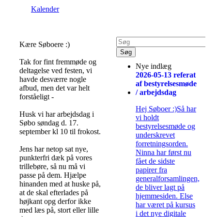
Kalender
Kære Søboere :)
Tak for fint fremmøde og
Nye indlæg
deltagelse ved festen, vi
2026-05-13 referat
havde desværre nogle
af bestyrelsesmøde
afbud, men det var helt
/ arbejdsdag
forståeligt -
Hej Søboer :)Så har
Husk vi har arbejdsdag i
vi holdt
Søbo søndag d. 17.
bestyrelsesmøde og
september kl 10 til frokost.
underskrevet
forretningsorden.
Jens har netop sat nye,
Ninna har først nu
punkterfri dæk på vores
fået de sidste
trillebøre, så nu må vi
papirer fra
passe på dem. Hjælpe
generalforsamlingen,
hinanden med at huske på,
de bliver lagt på
at de skal efterlades på
hjemmesiden. Else
højkant opg derfor ikke
har været på kursus
med læs på, stort eller lille
i det nye digitale