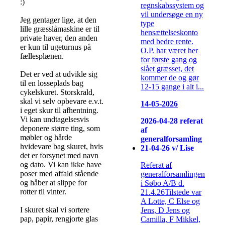
:)
regnskabssystem og
vil undersøge en ny
Jeg gentager lige, at den
type
lille græsslåmaskine er til
hensættelseskonto
private haver, den anden
med bedre rente.
er kun til ugeturnus på
O.P. har været her
fællesplænen.
for første gang og
slået græsset, det
Det er ved at udvikle sig
kommer de og gør
til en losseplads bag
12-15 gange i alt i...
cykelskuret. Storskrald,
skal vi selv opbevare e.v.t.
14-05-2026
i eget skur til afhentning.
Vi kan undtagelsesvis
2026-04-28 referat
deponere større ting, som
af
møbler og hårde
generalforsamling
hvidevare bag skuret, hvis
21-04-26 v/ Lise
det er forsynet med navn
og dato. Vi kan ikke have
Referat af
poser med affald stående
generalforsamlingen
og håber at slippe for
i Søbo A/B d.
rotter til vinter.
21.4.26Tilstede var
A Lotte, C Else og
I skuret skal vi sortere
Jens, D Jens og
pap, papir, rengjorte glas
Camilla, F Mikkel,