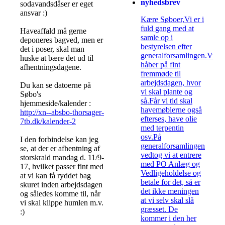
nyhedsbrev
sodavandsdåser er eget
ansvar :)
Kære Søboer,Vi er i
fuld gang med at
Haveaffald må gerne
samle op i
deponeres bagved, men er
bestyrelsen efter
det i poser, skal man
generalforsamlingen.Vi
huske at bære det ud til
håber på fint
afhentningsdagene.
fremmøde til
arbejdsdagen, hvor
Du kan se datoerne på
vi skal plante og
Søbo's
så.Får vi tid skal
hjemmeside/kalender :
havemøblerne også
http://xn--absbo-thorsager-
efterses, have olie
7tb.dk/kalender-2
med terpentin
osv.På
I den forbindelse kan jeg
generalforsamlingen
se, at der er afhentning af
vedtog vi at entrere
storskrald mandag d. 11/9-
med PO Anlæg og
17, hvilket passer fint med
Vedligeholdelse og
at vi kan få ryddet bag
betale for det, så er
skuret inden arbejdsdagen
det ikke meningen
og således komme til, når
at vi selv skal slå
vi skal klippe humlen m.v.
græsset. De
:)
kommer i den her