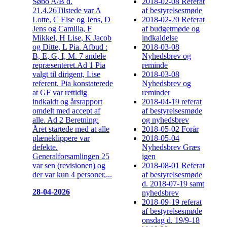
Søbo A/B d.
2018-02-08 Referat
21.4.26Tilstede var A
af bestyrelsesmøde
Lotte, C Else og Jens, D
2018-02-20 Referat
Jens og Camilla, F
af budgetmøde og
Mikkel, H Lise, K Jacob
indkaldelse
og Ditte, L Pia. Afbud :
2018-03-08
B, E, G, I, M. 7 andele
Nyhedsbrev og
repræsenteret.Ad 1 Pia
reminde
valgt til dirigent, Lise
2018-03-08
referent. Pia konstaterede
Nyhedsbrev og
at GF var rettidig
reminder
indkaldt og årsrapport
2018-04-19 referat
omdelt med accept af
af bestyrelsesmøde
alle. Ad 2 Beretning:
og nyhedsbrev
Året startede med at alle
2018-05-02 Forår
plæneklippere var
2018-05-04
defekte.
Nyhedsbrev Græs
Generalforsamlingen 25
igen
var sen (revisionen) og
2018-08-01 Referat
der var kun 4 personer,...
af bestyrelsesmøde
d. 2018-07-19 samt
28-04-2026
nyhedsbrev
2018-09-19 referat
af bestyrelsesmøde
onsdag d. 19/9-18