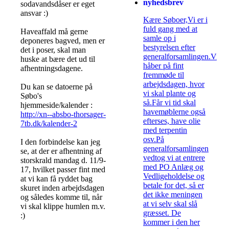
nyhedsbrev
sodavandsdåser er eget
ansvar :)
Kære Søboer,Vi er i
fuld gang med at
Haveaffald må gerne
samle op i
deponeres bagved, men er
bestyrelsen efter
det i poser, skal man
generalforsamlingen.Vi
huske at bære det ud til
håber på fint
afhentningsdagene.
fremmøde til
arbejdsdagen, hvor
Du kan se datoerne på
vi skal plante og
Søbo's
så.Får vi tid skal
hjemmeside/kalender :
havemøblerne også
http://xn--absbo-thorsager-
efterses, have olie
7tb.dk/kalender-2
med terpentin
osv.På
I den forbindelse kan jeg
generalforsamlingen
se, at der er afhentning af
vedtog vi at entrere
storskrald mandag d. 11/9-
med PO Anlæg og
17, hvilket passer fint med
Vedligeholdelse og
at vi kan få ryddet bag
betale for det, så er
skuret inden arbejdsdagen
det ikke meningen
og således komme til, når
at vi selv skal slå
vi skal klippe humlen m.v.
græsset. De
:)
kommer i den her