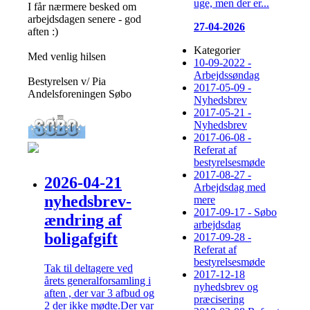
uge, men der er...
I får nærmere besked om
arbejdsdagen senere - god
27-04-2026
aften :)
Kategorier
Med venlig hilsen
10-09-2022 -
Arbejdssøndag
Bestyrelsen v/ Pia
2017-05-09 -
Andelsforeningen Søbo
Nyhedsbrev
2017-05-21 -
Nyhedsbrev
2017-06-08 -
Referat af
bestyrelsesmøde
2017-08-27 -
2026-04-21
Arbejdsdag med
nyhedsbrev-
mere
2017-09-17 - Søbo
ændring af
arbejdsdag
boligafgift
2017-09-28 -
Referat af
bestyrelsesmøde
Tak til deltagere ved
2017-12-18
årets generalforsamling i
nyhedsbrev og
aften , der var 3 afbud og
præcisering
2 der ikke mødte.Der var