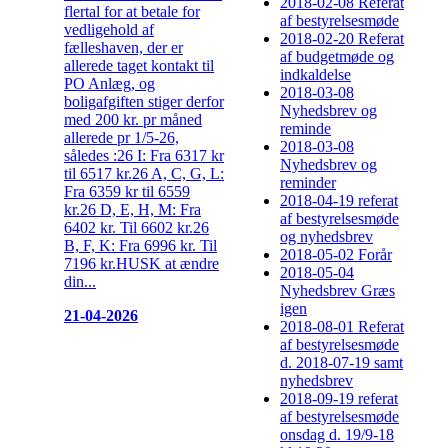
2018-02-08 Referat
flertal for at betale for
af bestyrelsesmøde
vedligehold af
2018-02-20 Referat
fælleshaven, der er
af budgetmøde og
allerede taget kontakt til
indkaldelse
PO Anlæg, og
2018-03-08
boligafgiften stiger derfor
Nyhedsbrev og
med 200 kr. pr måned
reminde
allerede pr 1/5-26,
2018-03-08
således :26 I: Fra 6317 kr
Nyhedsbrev og
til 6517 kr.26 A, C, G, L:
reminder
Fra 6359 kr til 6559
2018-04-19 referat
kr.26 D, E, H, M: Fra
af bestyrelsesmøde
6402 kr. Til 6602 kr.26
og nyhedsbrev
B, F, K: Fra 6996 kr. Til
2018-05-02 Forår
7196 kr.HUSK at ændre
2018-05-04
din...
Nyhedsbrev Græs
igen
21-04-2026
2018-08-01 Referat
af bestyrelsesmøde
d. 2018-07-19 samt
nyhedsbrev
2018-09-19 referat
af bestyrelsesmøde
onsdag d. 19/9-18