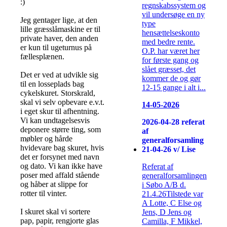
:)
regnskabssystem og
vil undersøge en ny
Jeg gentager lige, at den
type
lille græsslåmaskine er til
hensættelseskonto
private haver, den anden
med bedre rente.
er kun til ugeturnus på
O.P. har været her
fællesplænen.
for første gang og
slået græsset, det
Det er ved at udvikle sig
kommer de og gør
til en losseplads bag
12-15 gange i alt i...
cykelskuret. Storskrald,
skal vi selv opbevare e.v.t.
14-05-2026
i eget skur til afhentning.
Vi kan undtagelsesvis
2026-04-28 referat
deponere større ting, som
af
møbler og hårde
generalforsamling
hvidevare bag skuret, hvis
21-04-26 v/ Lise
det er forsynet med navn
og dato. Vi kan ikke have
Referat af
poser med affald stående
generalforsamlingen
og håber at slippe for
i Søbo A/B d.
rotter til vinter.
21.4.26Tilstede var
A Lotte, C Else og
I skuret skal vi sortere
Jens, D Jens og
pap, papir, rengjorte glas
Camilla, F Mikkel,