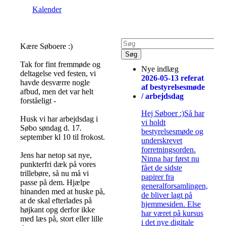
Kalender
Kære Søboere :)
Tak for fint fremmøde og
Nye indlæg
deltagelse ved festen, vi
2026-05-13 referat
havde desværre nogle
af bestyrelsesmøde
afbud, men det var helt
/ arbejdsdag
forståeligt -
Hej Søboer :)Så har
Husk vi har arbejdsdag i
vi holdt
Søbo søndag d. 17.
bestyrelsesmøde og
september kl 10 til frokost.
underskrevet
forretningsorden.
Jens har netop sat nye,
Ninna har først nu
punkterfri dæk på vores
fået de sidste
trillebøre, så nu må vi
papirer fra
passe på dem. Hjælpe
generalforsamlingen,
hinanden med at huske på,
de bliver lagt på
at de skal efterlades på
hjemmesiden. Else
højkant opg derfor ikke
har været på kursus
med læs på, stort eller lille
i det nye digitale