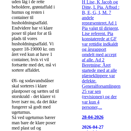
uden låg i de rette
H Lise, K Jacob og
beholdere, grøntaffald i
Ditte, L Pia. Afbud :
humus og resten i
B, E, G, I, M. 7
container til
andele
husholdningsaffald.
repræsenteret.Ad 1
Endvidere har vi klare
Pia valgt til dirigent,
poser til plast for at få
Lise referent. Pia
plads til vores
konstaterede at GF
husholdningsaffald. Vi
var rettidig indkaldt
sparer 18-19000 kr. om
og årsrapport
året ved kun at have 1
omdelt med accept
container, hvis vi vil
af alle. Ad 2
fortsætte med det, må vi
Beretning: Året
sortere affaldet.
startede med at alle
plæneklippere var
Øl- og sodavandsdåser
defekte.
skal sorteres i klare
Generalforsamlingen
plastposer og sættes ud til
25 var sen
storskrald - det klarer vi
(revisionen) og der
hver især nu, da det ikke
var kun 4
fungerer så godt med
personer,...
ugeturnus.
28-04-2026
Så ved ugeturnus bærer
man bare de klare poser
2026-04-27
med plast ud og