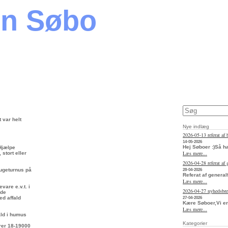
en Søbo
 var helt
Nye indlæg
2026-05-13 referat af 
14-05-2026
Hej Søboer :)Så h
 Hjælpe
Læs mere...
stort eller
2026-04-28 referat af
 ugeturnus på
28-04-2026
Referat af general
Læs mere...
vare e.v.t. i
2026-04-27 nyhedsbr
rde
ed affald
27-04-2026
Kære Søboer,Vi er
Læs mere...
fald i humus
Kategorier
arer 18-19000