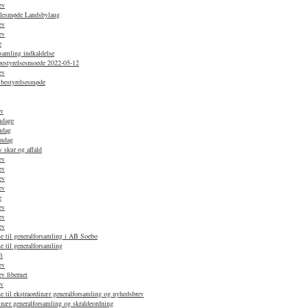
ev
ællesmøde Landsbylaug
ev
ev
e
samling indkaldelse
 bestyrelsesmoede 2022-05-12
ev
 bestyrelsesmøde
ev
ndage
ndag
øndag
 skur og affald
ev
ev
ev
ev
e
ev
ev
ev
e til generalforsamling i AB Soebo
e til generalforsamling
t
ev
v fibernet
ev
e til ekstraordinær generalforsamling og nyhedsbrev
nær generalforsamling og skraldeordning