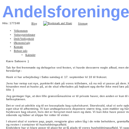
Andelsforening
Blog
Sitemap
Hits: 177248
Velkommen
Vedtægter/referater
Drift/Vedligehold
Økonomi/salg
Kontakt
Beboer info
Kalender
Kære Søboere :)
Tak for fint fremmøde og deltagelse ved festen, vi havde desværre nogle afbud, men det
forståeligt -
Husk vi har arbejdsdag i Søbo søndag d. 17. september kl 10 til frokost.
Jens har netop sat nye, punkterfri dæk på vores trillebøre, så nu må vi passe på dem.
hinanden med at huske på, at de skal efterlades på højkant opg derfor ikke med læs på, 
lille :)
Jeg gentager lige, at den lille græsslåmaskine er til private haver, den anden er kun til
fællesplænen.
Det er ved at udvikle sig til en losseplads bag cykelskuret. Storskrald, skal vi selv opbe
eget skur til afhentning. Vi kan undtagelsesvis deponere større ting, som møbler og hå
hvidevare bag skuret, hvis det er forsynet med navn og dato. Vi kan ikke have poser m
stående og håber at slippe for rotter til vinter.
I skuret skal vi sortere pap, papir, rengjorte glas uden låg i de rette beholdere, grøntaf
og resten i container til husholdningsaffald.
Endvidere har vi klare poser til plast for at få plads til vores husholdningsaffald. Vi sp