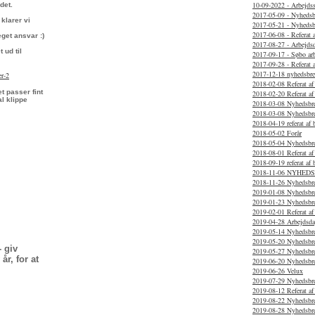
10-09-2022 - Arbejds
det.
2017-05-09 - Nyhedsb
klarer vi
2017-05-21 - Nyhedsb
2017-06-08 - Referat 
get ansvar :)
2017-08-27 - Arbejds
 ud til
2017-09-17 - Søbo ar
2017-09-28 - Referat 
2017-12-18 nyhedsbre
er-2
2018-02-08 Referat af
t passer fint
2018-02-20 Referat a
l klippe
2018-03-08 Nyhedsbr
2018-03-08 Nyhedsbr
2018-04-19 referat af
2018-05-02 Forår
2018-05-04 Nyhedsbr
2018-08-01 Referat a
2018-09-19 referat af
2018-11-06 NYHED
2018-11-26 Nyhedsbr
2019-01-08 Nyhedsbr
2019-01-23 Nyhedsbr
2019-02-01 Referat af
2019-04-28 Arbejdsda
2019-05-14 Nyhedsbr
2019-05-20 Nyhedsbr
- giv
2019-05-27 Nyhedsbr
r, for at
2019-06-20 Nyhedsbr
2019-06-26 Velux
2019-07-29 Nyhedsbr
2019-08-12 Referat af
2019-08-22 Nyhedsbr
2019-08-28 Nyhedsbr