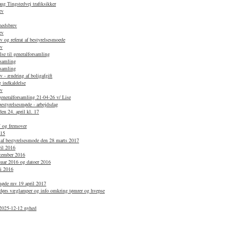
g Tingstedvej trafiksikker
ev
hedsbrev
ev
 og referat af bestyrelsesmoede
ev
se til generalforsamling
rsamling
rsamling
 - ændring af boligafgift
 indkaldelse
ev
 generalforsamling 21-04-26 v/ Lise
bestyrelsesmøde - arbejdsdag
en 24. april kl. 17
7 og fremover
015
 af bestyrelsesmode den 28 marts 2017
ril 2016
ecember 2016
anuar 2016 og datoer 2016
li 2016
smøde mv 19 april 2017
dørs væglamper og info omkring tømrer og hvepse
2025-12-12 nyhed