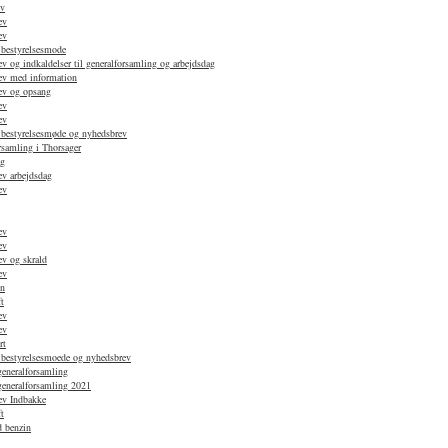
ev
ev
ev
 bestyrelsesmode
 og indkaldelser til generalforsamling og arbejdsdag
ev med information
ev og opsang
ev
ev
 bestyrelsesmøde og nyhedsbrev
rsamling i Thorsager
ag
v arbejdsdag
ev
ev
ev
v og skrald
ev
en
t
ev
ev
rt
 bestyrelsesmoede og nyhedsbrev
generalforsamling
 generalforsamling 2021
ev Indbakke
t
d benzin