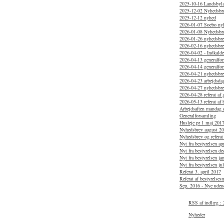
2025-10-16 Landsbylau
2025-12-02 Nyhedsbr
2025-12-12 nyhed
2026-01-07 Soebo ny
2026-01-08 Nyhedsbr
2026-01-26 nyhedsbrev
2026-02-16 nyhedsbr
2026-04-02 - Indkaldel
2026-04-13 generalfo
2026-04-14 generalfo
2026-04-21 nyhedsbrev
2026-04-23 arbejdsdag
2026-04-27 nyhedsbr
2026-04-28 referat af
2026-05-13 referat af 
Arbejdsaften mandag d
Generalforsamling
Husleje pr 1 maj 201
Nyhedsbrev august 2
Nyhedsbrev og referat
Nyt fra bestyrelsen ap
Nyt fra bestyrelsen d
Nyt fra bestyrelsen j
Nyt fra bestyrelsen ju
Referat 3. april 2017
Referat af bestyrelse
Sep. 2016 - Nye uden
RSS af indlæg : 
Nyheder