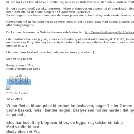
kr. om året ved kun at have 1 container, hvis vi vil fortsætte med det, må vi sortere affal
Øl- og sodavandsdåser skal sorteres i klare plastposer og sættes ud til storskrald - det 
hver især nu, da det ikke fungerer så godt med ugeturnus.
Så ved ugeturnus bærer man bare de klare poser med plast ud og sodavandsdåser er e
Haveaffald må gerne deponeres bagved, men er det i poser, skal man huske at bære det
afhentningsdagene.
http://xn--absbo-thorsager-
7tb.dk/kalend
Du kan se datoerne på Søbo's hjemmeside/kalender :
I den forbindelse kan jeg se, at der er afhentning af storskrald mandag d. 11/9-17, hvilke
med at vi kan få ryddet bag skuret inden arbejdsdagen og således komme til, når vi ska
humlen m.v. :)
I får nærmere besked om arbejdsdagen senere - god aften :)
Med venlig hilsen
Bestyrelsen v/ Pia
Andelsforeningen Søbo
2025-12-12 nyhed
12-12-2025
Vi har fået et tilbud på at få ordnet fælleshaven, søger 1 eller 2 mere 
gerne besked, hvis I kender nogen. Bestyrelsen holder møde i det ny å
se på det .
Else har bestilt ny bioposer til os, de ligger i cykelskuret, tak :)
Med venlig hilsen
Bestyrelsen v/ Pia