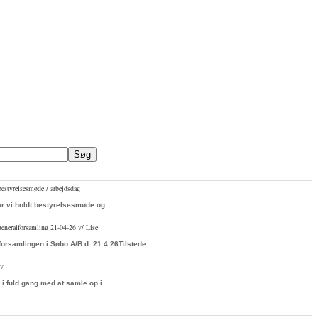
bestyrelsesmøde / arbejdsdag
ar vi holdt bestyrelsesmøde og
 generalforsamling 21-04-26 v/ Lise
forsamlingen i Søbo A/B d. 21.4.26Tilstede
ev
 i fuld gang med at samle op i