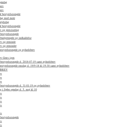
søndag
rev
rev
af bestyrelsesmøde
dag med mere
bejdsdag
af bestyrelsesmøde
v og præcisering
 bestyrelsesmøde
f budgetmøde og indkaldelse
ev og reminde
ev og reminder
 bestyrelsesmøde og nyhedsbrev
ev Græs igen
f bestyrelsesmøde d. 2018-07-19 samt nyhedsbrev
 bestyrelsesmøde onsdag d. 19/9-18 kl 19:30 samt nyhedsbrev
SBREV
ev
ev
ev
 bestyrelsesmøde d. 31-01-19 og nyhedsbrev
g i Søbo søndag d. 5. maj kl 10
ev
ev
ev
ev
ev
 bestyrelsesmøde
ev
ev