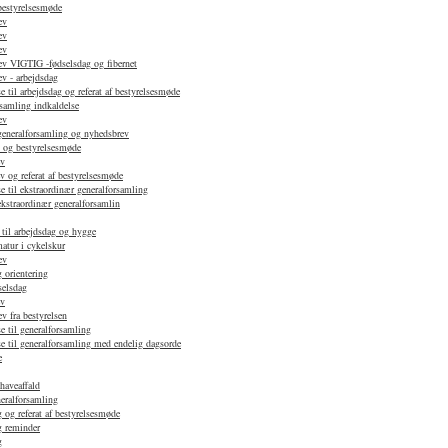
 bestyrelsesmøde
ev
ev
ev
v VIGTIG -fødselsdag og fibernet
v - arbejdsdag
 til arbejdsdag og referat af bestyrelsesmøde
samling indkaldelse
ev
 generalforsamling og nyhedsbrev
d og bestyrelsesmøde
ev
 og referat af bestyrelsesmøde
e til ekstraordinær generalforsamling
ekstraordinær generalforsamlin
 til arbejdsdag og hygge
atur i cykelskur
ev
 orientering
selsdag
ev
 fra bestyrelsen
e til generalforsamling
e til generalforsamling med endelig dagsorde
e
haveaffald
neralforsamling
 og referat af bestyrelsesmøde
g reminder
g